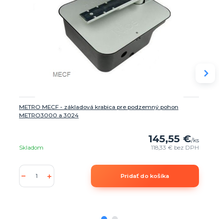
METRO MECF - základová krabica pre podzemný pohon
METRO3000 a 3024
145,55 €
/
ks
Skladom
118,33 €
bez DPH
Pridať do košíka