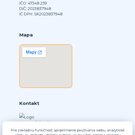
IČO: 47348 259
DIČ: 2023837948
IČ DPH: SK2023837948
Mapa
Kontakt
Ing. Daniel Doboš
+421 902331936
Pre základnú funkčnosť, spríjemnenie používania webu, analytické
účely a v prípade udelenia súhlasu aj na účely cielenia reklamy
(Po-Pia, 8-16 hod.)