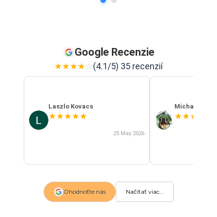
Google Recenzie
★
★
★
★
☆
(4.1/5) 35 recenzií
Laszlo Kovacs
Michal Szab
★
★
★
★
★
★
★
★
★
★
25 May 2026
Ohodnoťte nás
Načítať viac...