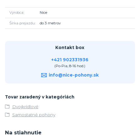
Výrobca
Nice
Šírka prejazdu
do 3 metrov
Kontakt box
+421 902331936
(Po-Pia, 8-16 hod.)
info@nice-pohony.sk
Tovar zaradený v kategóriách
Dvojkrídlové
Samostatné pohony
Na stiahnutie