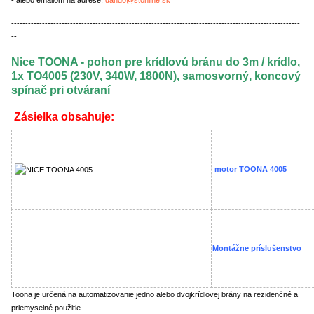
- alebo emailom na adrese:
dando@stonline.sk
-------------------------------------------------------------------------------------------------------
--
Nice
TOONA - pohon pre krídlovú bránu do 3m / krídlo,
1x TO4005 (230V, 340W, 1800N), samosvorný, koncový
spínač pri otváraní
Zásielka obsahuje:
motor TOONA 4005
Montážne príslušenstvo
Toona je určená na automatizovanie jedno alebo dvojkrídlovej brány na rezidenčné a
priemyselné použitie.