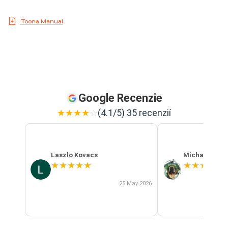
Toona Manual
Google Recenzie
★
★
★
★
☆
(4.1/5) 35 recenzií
Laszlo Kovacs
Michal Szab
★
★
★
★
★
★
★
★
★
★
25 May 2026