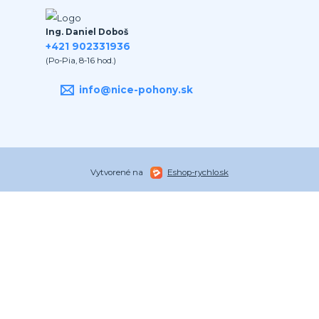
Ing. Daniel Doboš
+421 902331936
(Po-Pia, 8-16 hod.)
info@nice-pohony.sk
Vytvorené na
Eshop-rychlo.sk