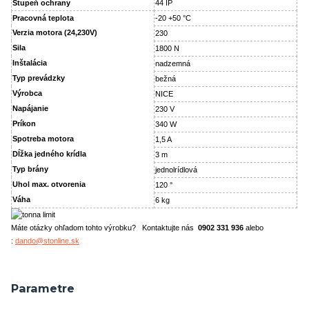
Stupeň ochrany
44 IP
Pracovná teplota
-20 +50 °C
Verzia motora (24,230V)
230
Sila
1800 N
Inštalácia
nadzemná
Typ prevádzky
bežná
Výrobca
NICE
Napájanie
230 V
Príkon
340 W
Spotreba motora
1,5 A
Dĺžka jedného krídla
3 m
Typ brány
jednolrídlová
Uhol max. otvorenia
120 °
Váha
6 kg
Máte otázky ohľadom tohto výrobku? Kontaktujte nás
0902 331 936
alebo
:
dando@stonline.sk
Parametre