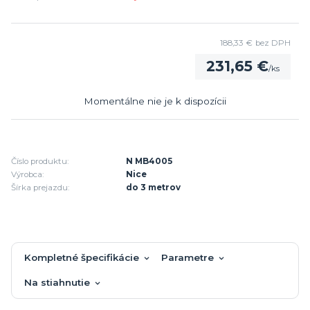
188,33 €
bez DPH
231,65 €
/
ks
Momentálne nie je k dispozícii
Číslo produktu:
N MB4005
Výrobca:
Nice
Šírka prejazdu:
do 3 metrov
Kompletné špecifikácie
Parametre
Na stiahnutie