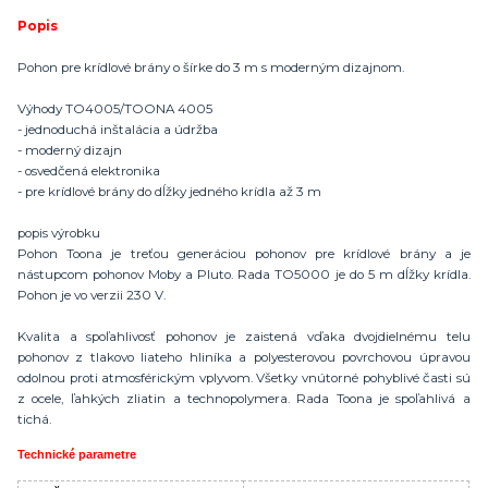
Popis
Pohon pre krídlové brány o šírke do 3 m s moderným dizajnom.
Výhody TO4005/TOONA 4005
- jednoduchá inštalácia a údržba
- moderný dizajn
- osvedčená elektronika
- pre krídlové brány do dĺžky jedného krídla až 3 m
popis výrobku
Pohon Toona je treťou generáciou pohonov pre krídlové brány a je
nástupcom pohonov Moby a Pluto. Rada TO5000 je do 5 m dĺžky krídla.
Pohon je vo verzii 230 V.
Kvalita a spoľahlivosť pohonov je zaistená vďaka dvojdielnému telu
pohonov z tlakovo liateho hliníka a polyesterovou povrchovou úpravou
odolnou proti atmosférickým vplyvom. Všetky vnútorné pohyblivé časti sú
z ocele, ľahkých zliatin a technopolymera. Rada Toona je spoľahlivá a
tichá.
Technické parametre