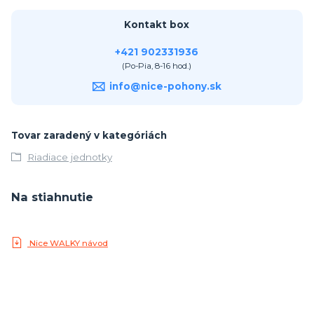
Kontakt box
+421 902331936
(Po-Pia, 8-16 hod.)
info@nice-pohony.sk
Tovar zaradený v kategóriách
Riadiace jednotky
Na stiahnutie
Nice WALKY návod