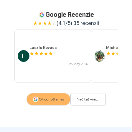
Google Recenzie
★
★
★
★
☆
(4.1/5) 35 recenzií
Laszlo Kovacs
Michal Szab
★
★
★
★
★
★
★
★
★
★
25 May 2026
Ohodnoťte nás
Načítať viac...