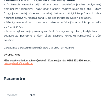
– Prijímacia kapacita prijímačov a dosah vysielačov je silne ovplyvnený
ďalšími zariadeniami (napríklad: alarmy, rádiové slúchadlá atď.), ktoré
fungujú vo vašej zóne na rovnakej frekvencii. V týchto prípadoch Nice
nemôže poskytnú riadnu záruku na reálny dosah svojich zariadení.
– Všetky uvedené technické parametre sa vzťahujú na teplotu prostredia
20° C (± 5° C).
– Nice si vyhradzuje právo vykonávať úpravy na výrobku, kedykoľvek to
povauje za potrebné, pričom však zachová rovnakú funkčnosť a účel
použitia.
Dodáva sa s pokynmi pre inštaláciu a programovanie
Výrobca:
Nice
Máte otázky ohľadom tohto výrobku? Kontaktujte nás
0902 331 936
alebo :
pohonydando@gmail.com
Parametre
Výrobca
Nice