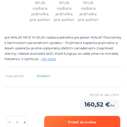
pre WALKY NICE N WLA1 riadiaca jednotka pre pohon WALKY Poznámky
k technickým parametrom výrobku – Prijímacia kapacita prijímačov a
dosah vysielačov je silne ovplyvnený ďalšími zariadeniami (napríklad:
alarmy, rádiové slúchadlá atď.), ktoré fungujú vo vašej zóne na rovnakej
frekvencii. V týchto pr...
celý popis
Dostupnosť
Skladom
130,50 €
bez DPH
160,52 €
/
ks
Pridať do košíka