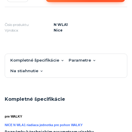
Číslo produktu:
N WLA1
Výrobca:
Nice
Kompletné špecifikácie
Parametre
Na stiahnutie
Kompletné špecifikácie
pre WALKY
NICE N WLA1 riadiaca jednotka pre pohon WALKY
Poznámky k technickým parametrom výrobku