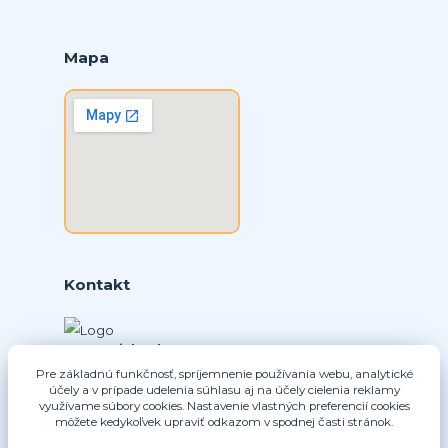
Mapa
Kontakt
Ing. Daniel Doboš
+421 902331936
Pre základnú funkčnosť, spríjemnenie používania webu, analytické
(Po-Pia, 8-16 hod.)
účely a v prípade udelenia súhlasu aj na účely cielenia reklamy
využívame súbory cookies. Nastavenie vlastných preferencií cookies
môžete kedykoľvek upraviť odkazom v spodnej časti stránok.
info@nice-pohony.sk