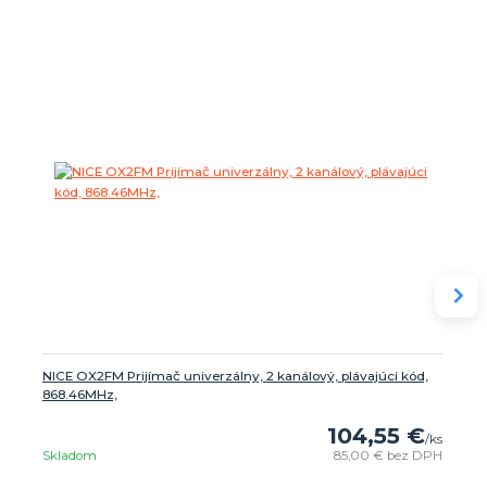
NICE OX2FM Prijímač univerzálny, 2 kanálový, plávajúci kód,
868.46MHz,
104,55 €
/
ks
Skladom
85,00 €
bez DPH