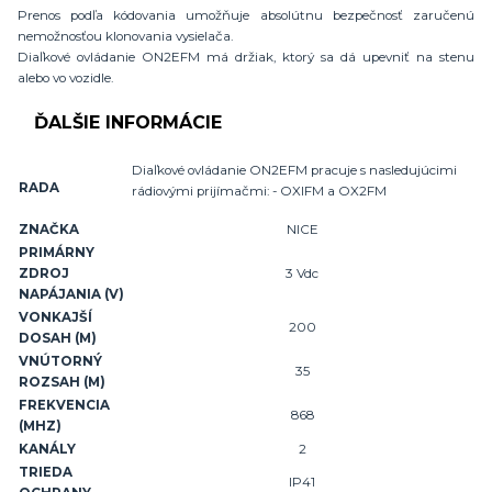
Prenos podľa kódovania umožňuje absolútnu bezpečnosť zaručenú
nemožnosťou klonovania vysielača.
Diaľkové ovládanie ON2EFM má držiak, ktorý sa dá upevniť na stenu
alebo vo vozidle.
ĎALŠIE INFORMÁCIE
Diaľkové ovládanie ON2EFM pracuje s nasledujúcimi
RADA
rádiovými prijímačmi: - OXIFM a OX2FM
ZNAČKA
NICE
PRIMÁRNY
ZDROJ
3 Vdc
NAPÁJANIA (V)
VONKAJŠÍ
200
DOSAH (M)
VNÚTORNÝ
35
ROZSAH (M)
FREKVENCIA
868
(MHZ)
KANÁLY
2
TRIEDA
IP41