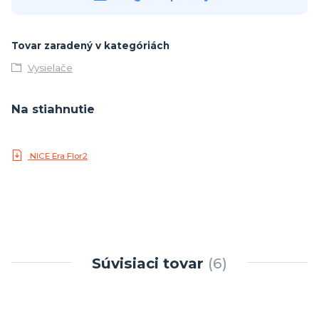
Tovar zaradený v kategóriách
Vysielače
Na stiahnutie
NICE Era Flor2
Súvisiaci tovar
6