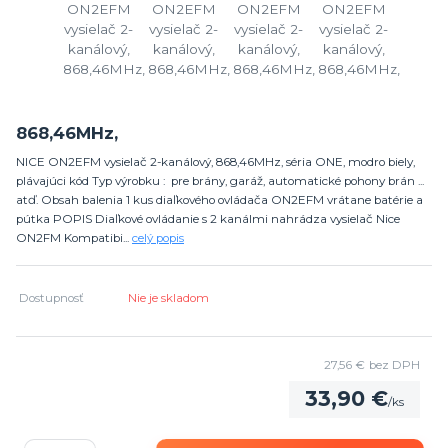
868,46MHz,
NICE ON2EFM vysielač 2-kanálový, 868,46MHz, séria ONE, modro biely,
plávajúci kód Typ výrobku : pre brány, garáž, automatické pohony brán ...
atď. Obsah balenia 1 kus diaľkového ovládača ON2EFM vrátane batérie a
pútka POPIS Diaľkové ovládanie s 2 kanálmi nahrádza vysielač Nice
ON2FM Kompatibi...
celý popis
Dostupnosť
Nie je skladom
27,56 €
bez DPH
33,90 €
/
ks