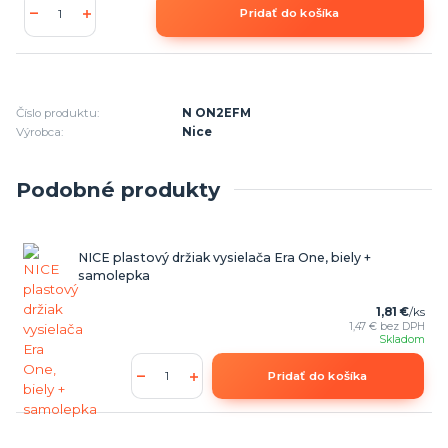
Pridať do košíka
Číslo produktu:
N ON2EFM
Výrobca:
Nice
Podobné produkty
NICE plastový držiak vysielača Era One, biely +
samolepka
1,81 €
/
ks
1,47 €
bez DPH
Skladom
Pridať do košíka