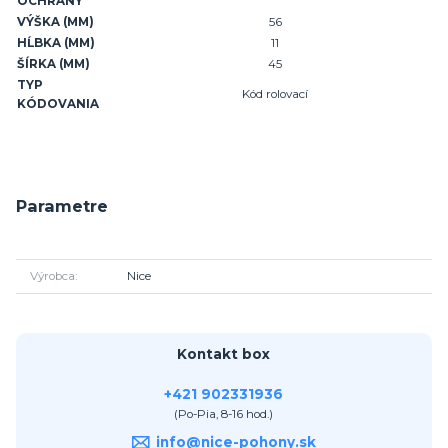
OCHRANY
VÝŠKA (MM)
56
HĹBKA (MM)
11
ŠÍRKA (MM)
45
TYP
Kód rolovací
KÓDOVANIA
Parametre
Výrobca
Nice
Kontakt box
+421 902331936
(Po-Pia, 8-16 hod.)
info@nice-pohony.sk