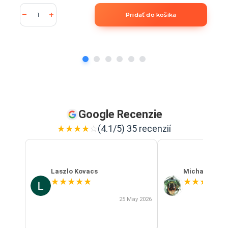
Pridať do košíka
Google Recenzie
★
★
★
★
☆
(4.1/5) 35 recenzií
Laszlo Kovacs
Michal Szab
★
★
★
★
★
★
★
★
★
★
25 May 2026