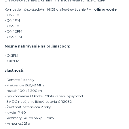
Diaľkové ovládanie s 2 kanálmi nahrádza vysielač Nice ON2FM
Kompatibilný so všetkými NICE diaľkové ovládanie FM
rolling-code
:
- ON2FM
- ON4FM
- ON9FM
- ON4EFM
- ON9EFM
Možné nahrávanie na prijímačoch:
- OXIFM
- OX2FM
vlastnosti:
- Remote 2 kanály
- Frekvencia 868,48 MHz
- rozsah 100 až 200 m
- typ kódovania O kódov 72bits variabilný symbol
- 3V DC napájanie lítiová batéria CR2032
- Životnosť batérie cca 2 roky
- krytie IP 40
- Rozmery l 45 xh 56 xp 11 mm
- Hmotnosť 21 g