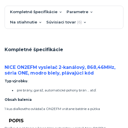
Kompletné špecifikácie
Parametre
Na stiahnutie
Súvisiaci tovar
6
Kompletné špecifikácie
NICE ON2EFM vysielač 2-kanálový, 868,46MHz,
séria ONE, modro biely, plávajúci kód
Typ výrobku
:
pre brány, garáž, automatické pohony brán ... atď.
Obsah balenia
1 kus diaľkového ovládača ON2EFM vrátane batérie a pútka
POPIS