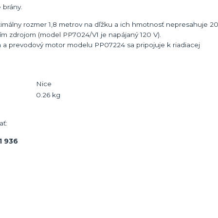
 brány.
aximálny rozmer 1,8 metrov na dľžku a ich hmotnosť nepresahuje 2
ím zdrojom (model PP7024/V1 je napájaný 120 V).
 a prevodový motor modelu PP07224 sa pripojuje k riadiacej
Nice
0.26 kg
ať:
1 936