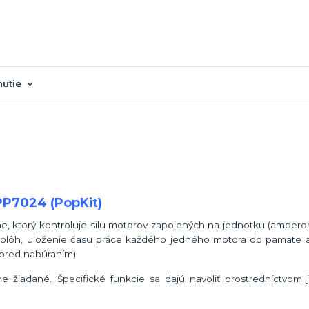
nutie
PP7024 (PopKit)
e, ktorý kontroluje silu motorov zapojených na jednotku (amperom
olôh, uloženie času práce každého jedného motora do pamäte a
pred nabúraním).
 žiadané. Špecifické funkcie sa dajú navoliť prostredníctvo