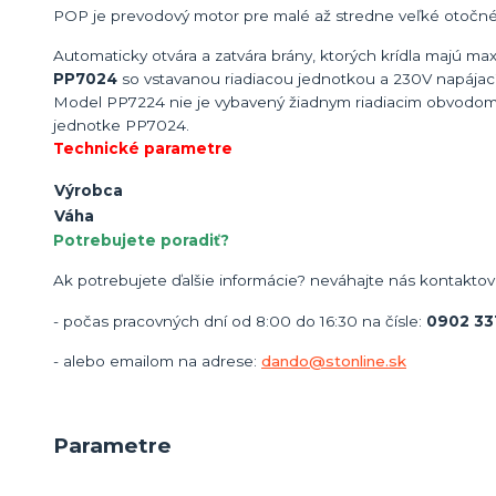
POP je prevodový motor pre malé až stredne veľké otočné
Automaticky otvára a zatvára brány, ktorých krídla majú m
PP7024
so vstavanou riadiacou jednotkou a 230V napájac
Model PP7224 nie je vybavený žiadnym riadiacim obvodom
jednotke PP7024.
Technické parametre
Výrobca
Váha
Potrebujete poradiť?
Ak potrebujete ďalšie informácie? neváhajte nás kontaktov
- počas pracovných dní od 8:00 do 16:30 na čísle:
0902 33
- alebo emailom na adrese:
dando@stonline.sk
Parametre