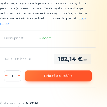
systéme, ktorý kontroluje silu motorov zapojených na
jednotku (amperometrika). Tento systém umožňuje
automatické rozoznávanie koncových polôh, uloženie
času práce každého jedného motora do pamät...
celý
popis
Dostupnosť
Skladom
182,14 €
148,08 €
bez DPH
/
ks
Pridať do košíka
Číslo produktu:
N POA1