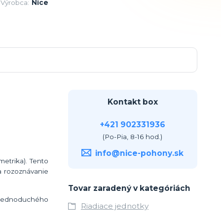
Výrobca:
Nice
Kontakt box
+421 902331936
(Po-Pia, 8-16 hod.)
info@nice-pohony.sk
etrika). Tento
 rozoznávanie
Tovar zaradený v kategóriách
m jednoduchého
Riadiace jednotky