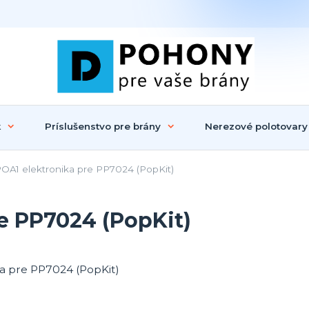
k
Príslušenstvo pre brány
Nerezové polotovary
A1 elektronika pre PP7024 (PopKit)
e PP7024 (PopKit)