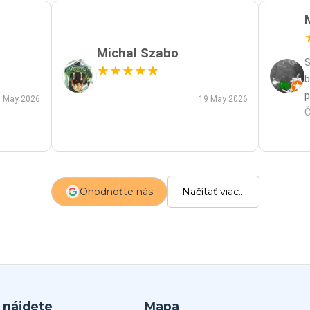
Michal Szabo
S
★
★
★
★
★
b
p
 May 2026
19 May 2026
p
Č
m
a
s
z
Ohodnoťte nás
Načítať viac...
p
 nájdete
Mapa