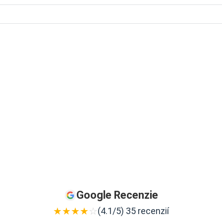
Google Recenzie
★
★
★
★
☆
(4.1/5) 35 recenzií