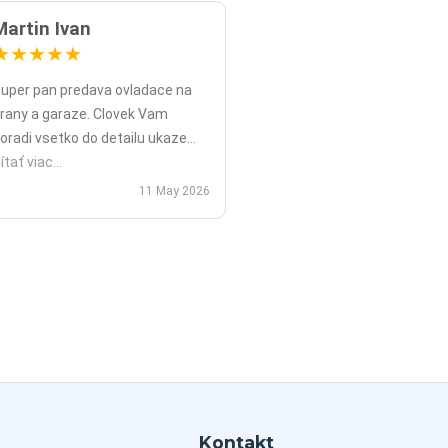
Martin Ivan
★
★
★
★
★
uper pan predava ovladace na
rany a garaze. Clovek Vam
oradi vsetko do detailu ukaze
opripade nadstavy priamo na
ítať viac...
ieste a ked uz nahodou to nejde
11 May 2026
ko v mojom pripade zavolali sme
polu videohor a priamo pomohol
 nadstavenim. Za mna je tento
an jednicka vo svojom obore.
Kontakt