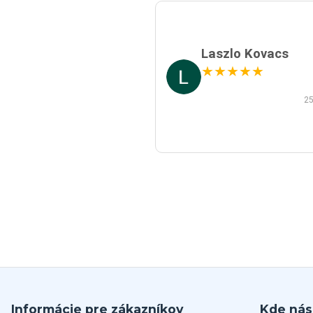
Laszlo Kovacs
★
★
★
★
★
25
Informácie pre zákazníkov
Kde nás