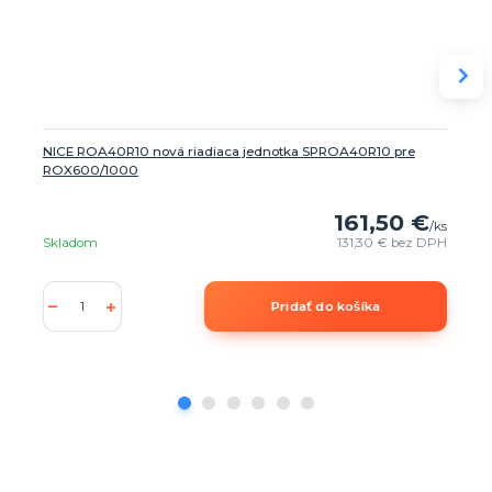
NICE ROA40R10 nová riadiaca jednotka SPROA40R10 pre
ROX600/1000
161,50 €
/
ks
Skladom
131,30 €
bez DPH
Pridať do košíka