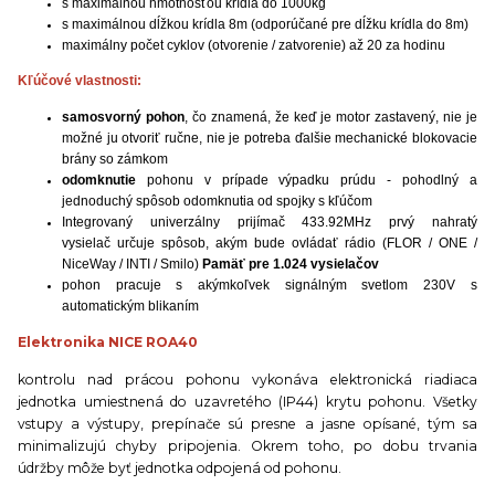
s maximálnou hmotnosťou krídla do 1000kg
s maximálnou dĺžkou krídla 8m (odporúčané pre dĺžku krídla do 8m)
maximálny počet cyklov (otvorenie / zatvorenie) až 20 za hodinu
Kľúčové vlastnosti:
samosvorný pohon
, čo znamená, že keď je motor zastavený, nie je
možné ju otvoriť ručne, nie je potreba ďalšie mechanické blokovacie
brány so zámkom
odomknutie
pohonu v prípade výpadku prúdu - pohodlný a
jednoduchý spôsob odomknutia od spojky s kľúčom
Integrovaný univerzálny prijímač 433.92MHz prvý nahratý
vysielač určuje spôsob, akým bude ovládať rádio (FLOR / ONE /
NiceWay / INTI / Smilo)
Pamäť pre 1.024 vysielačov
pohon pracuje s akýmkoľvek signálným svetlom 230V s
automatickým blikaním
Elektronika NICE ROA40
kontrolu nad prácou pohonu vykonáva elektronická riadiaca
jednotka umiestnená do uzavretého (IP44) krytu pohonu. Všetky
vstupy a výstupy, prepínače sú presne a jasne opísané, tým sa
minimalizujú chyby pripojenia. Okrem toho, po dobu trvania
údržby môže byť jednotka odpojená od pohonu.