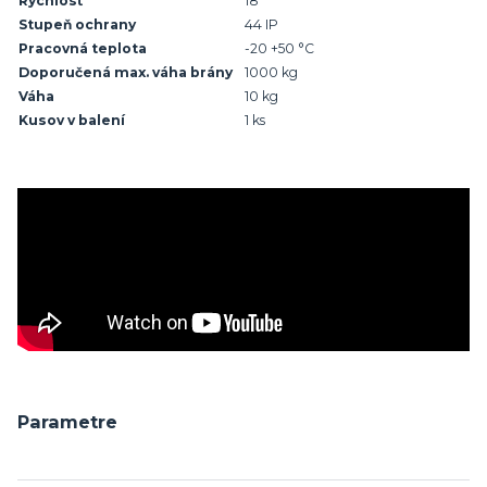
Rýchlosť
18
Stupeň ochrany
44 IP
Pracovná teplota
-20 +50 °C
Doporučená max. váha brány
1000 kg
Váha
10 kg
Kusov v balení
1 ks
Parametre