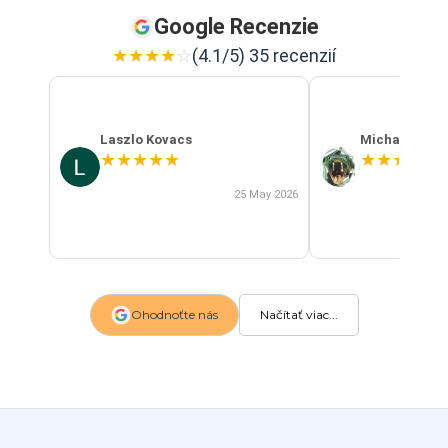
Google Recenzie
★
★
★
★
☆
(4.1/5) 35 recenzií
Laszlo Kovacs
Michal Szab
★
★
★
★
★
★
★
★
★
★
25 May 2026
Ohodnoťte nás
Načítať viac...