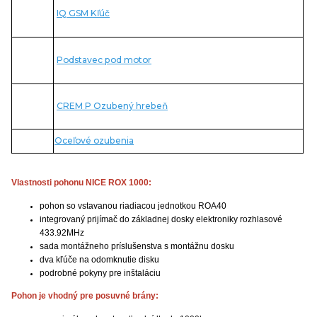
IQ GSM Kľúč
Podstavec pod motor
CREM P Ozubený hrebeň
Oceľové ozubenia
Vlastnosti pohonu NICE ROX 1000:
pohon so vstavanou riadiacou jednotkou ROA40
integrovaný prijímač do základnej dosky elektroniky rozhlasové
433.92MHz
sada montážneho príslušenstva s montážnu dosku
dva kľúče na odomknutie disku
podrobné pokyny pre inštaláciu
Pohon je vhodný pre posuvné brány: