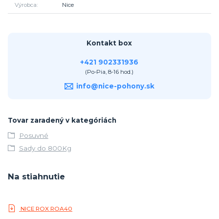
Výrobca
Nice
Kontakt box
+421 902331936
(Po-Pia, 8-16 hod.)
info@nice-pohony.sk
Tovar zaradený v kategóriách
Posuvné
Sady do 800Kg
Na stiahnutie
NICE ROX ROA40