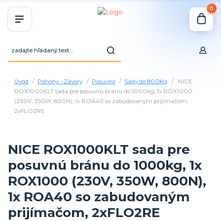
0
Úvod
Pohony - Závory
Posuvné
Sady do 800Kg
NICE
ROX1000KLT sada pre posuvnú bránu do 1000kg, 1x ROX1000
(230V, 350W, 800N), 1x ROA40 so zabudovaným prijímačom,
2xFLO2RE
NICE ROX1000KLT sada pre
posuvnú bránu do 1000kg, 1x
ROX1000 (230V, 350W, 800N),
1x ROA40 so zabudovaným
prijímačom, 2xFLO2RE