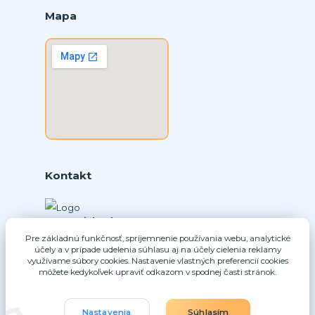
Mapa
Kontakt
Ing. Daniel Doboš
+421 902331936
Pre základnú funkčnosť, spríjemnenie používania webu, analytické
(Po-Pia, 8-16 hod.)
účely a v prípade udelenia súhlasu aj na účely cielenia reklamy
využívame súbory cookies. Nastavenie vlastných preferencií cookies
môžete kedykoľvek upraviť odkazom v spodnej časti stránok.
info@nice-pohony.sk
Nastavenia
Súhlasím