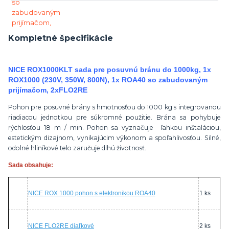
Kompletné špecifikácie
NICE ROX1000KLT sada pre posuvnú bránu do 1000kg, 1x
ROX1000 (230V, 350W, 800N), 1x ROA40 so zabudovaným
prijímačom, 2xFLO2RE
Pohon pre posuvné brány s hmotnosťou do 1000 kg s integrovanou
riadiacou jednotkou pre súkromné použitie. Brána sa pohybuje
rýchlosťou 18 m / min. Pohon sa vyznačuje ľahkou inštaláciou,
estetickým dizajnom, vynikajúcim výkonom a spoľahlivosťou. Silné,
odolné hliníkové telo zaručuje dlhú životnosť.
Sada obsahuje:
NICE ROX 1000 pohon s elektronikou ROA40
1 ks
NICE FLO2RE diaľkové
2 ks