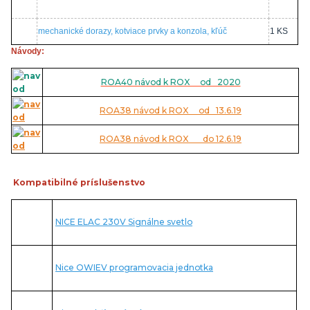
mechanické dorazy, kotviace prvky a konzola, kľúč
1 KS
Návody:
ROA40 návod k ROX od 2020
ROA38 návod k ROX od 13.6.19
ROA38 návod k ROX do 12.6.19
Kompatibilné príslušenstvo
NICE ELAC 230V Signálne svetlo
Nice OWIEV programovacia jednotka