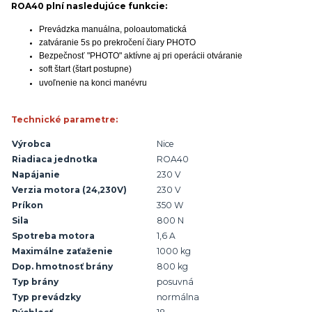
ROA40 plní nasledujúce funkcie:
Prevádzka manuálna, poloautomatická
zatváranie 5s po prekročení čiary PHOTO
Bezpečnosť "PHOTO" aktívne aj pri operácii otváranie
soft štart (štart postupne)
uvoľnenie na konci manévru
Technické parametre:
Výrobca
Nice
Riadiaca jednotka
ROA40
Napájanie
230 V
Verzia motora (24,230V)
230 V
Príkon
350 W
Sila
800 N
Spotreba motora
1,6 A
Maximálne zaťaženie
1000 kg
Dop. hmotnosť brány
800 kg
Typ brány
posuvná
Typ prevádzky
normálna