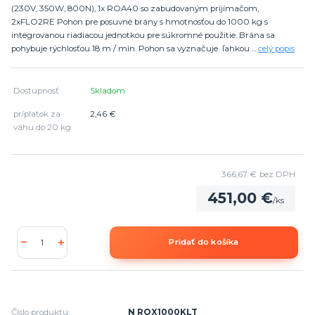
(230V, 350W, 800N), 1x ROA40 so zabudovaným prijímačom,
2xFLO2RE Pohon pre posuvné brány s hmotnosťou do 1000 kg s
integrovanou riadiacou jednotkou pre súkromné použitie. Brána sa
pohybuje rýchlosťou 18 m / min. Pohon sa vyznačuje ľahkou ...
celý popis
Dostupnosť
Skladom
príplatok za
2,46 €
váhu do 20 kg
366,67 €
bez DPH
451,00 €
/
ks
Pridať do košíka
Číslo produktu:
N ROX1000KLT