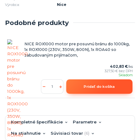
Výrobca:
Nice
Podobné produkty
NICE ROX1000 motor pre posuvnú bránu do 1000kg,
1x ROX1000 (230V, 350W, 800N), 1x ROA40 so
zabudovaným prijímačom,
402,83 €
/
ks
327,50 €
bez DPH
Skladom
Pridať do košíka
Kompletné špecifikácie
Parametre
Na stiahnutie
Súvisiaci tovar
6