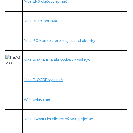
Nice EKS kľúčový spínač
Nice BF fotobunka
Nice PO konzola pre maják a fotobunky
Nice RBA4R10 elektronika - nová typ
Nice FLO2RE vysielač
WIFI ovládanie
Nice IT4WIFI inteligentný Wifi prijímač