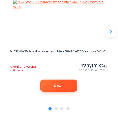
NICE WA21- Hliníkové rameno biele 36x94x6250mm pre WIL6
177,17 €
/
ks
ukončená výroba -
náhrada
144,04 €
bez DPH
Detail