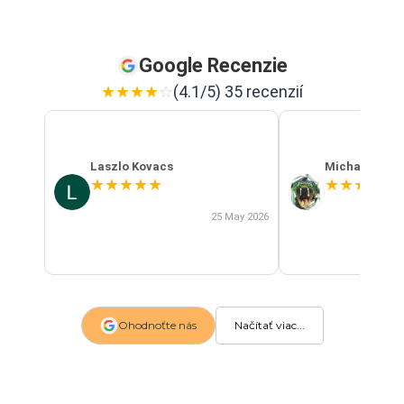
Google Recenzie
★
★
★
★
☆
(4.1/5) 35 recenzií
Laszlo Kovacs
Michal Szab
★
★
★
★
★
★
★
★
★
★
25 May 2026
Ohodnoťte nás
Načítať viac...