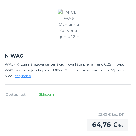
N WA6
WA6 - Krycia nárazová červená gumová lišta pre rameno 6,25 m typu
WA21, s koncovými krytmi. Dlžka 12 m. Technické parametre Výrobca
Nice
celý popis
Dostupnosť
Skladom
52,65 €
bez DPH
64,76 €
/
ks