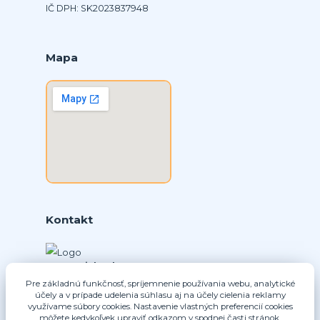
IČ DPH: SK2023837948
Mapa
Kontakt
Ing. Daniel Doboš
+421 902331936
Pre základnú funkčnosť, spríjemnenie používania webu, analytické
(Po-Pia, 8-16 hod.)
účely a v prípade udelenia súhlasu aj na účely cielenia reklamy
využívame súbory cookies. Nastavenie vlastných preferencií cookies
môžete kedykoľvek upraviť odkazom v spodnej časti stránok.