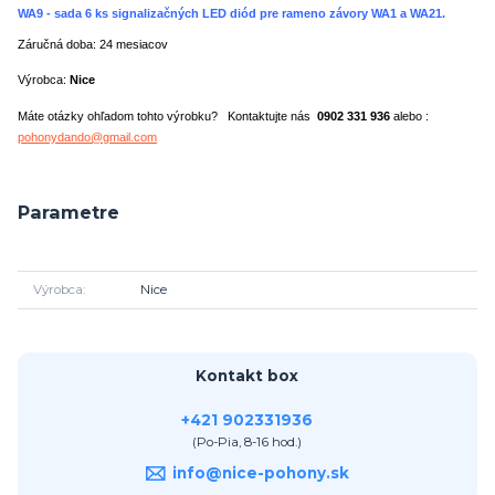
WA9 - sada 6 ks signalizačných LED diód pre rameno závory WA1 a WA21.
Záručná doba: 24 mesiacov
Výrobca:
Nice
Máte otázky ohľadom tohto výrobku? Kontaktujte nás
0902 331 936
alebo :
pohonydando@gmail.com
Parametre
Výrobca
Nice
Kontakt box
+421 902331936
(Po-Pia, 8-16 hod.)
info@nice-pohony.sk