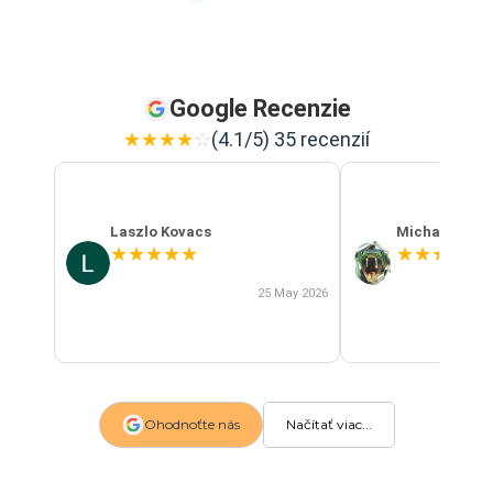
Google Recenzie
★
★
★
★
☆
(4.1/5) 35 recenzií
Laszlo Kovacs
Michal Szab
★
★
★
★
★
★
★
★
★
★
25 May 2026
Ohodnoťte nás
Načítať viac...