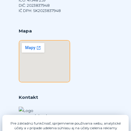
IČO: 47348 259
DIČ: 2023837948
IČ DPH: SK2023837948
Mapa
Kontakt
Ing. Daniel Doboš
+421 902331936
Pre základnú funkčnosť, spríjemnenie používania webu, analytické
účely a v prípade udelenia súhlasu aj na účely cielenia reklamy
(Po-Pia, 8-16 hod.)