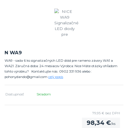
N WA9
WA9 - sada 6 ks signalizačných LED diód pre rameno závory WA1 a
WA21. Záručná doba: 24 mesiacov Výrobca: Nice Máte otázky ohľadom
tohto výrobku? Kontaktujte nás 0902 331 936 alebo :
pohonydando@gmail.com
celý popis
Dostupnosť
Skladom
79,95 €
bez DPH
98,34 €
/
ks