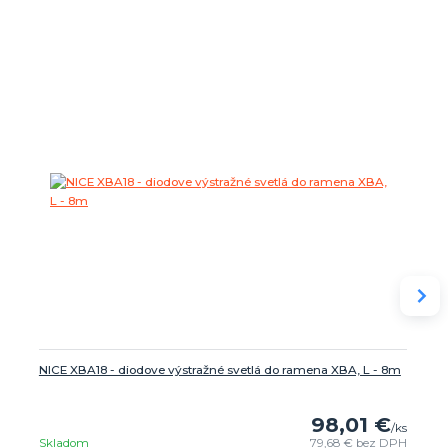
NICE XBA18 - diodove výstražné svetlá do ramena XBA, L - 8m
98,01 €
/
ks
Skladom
79,68 €
bez DPH