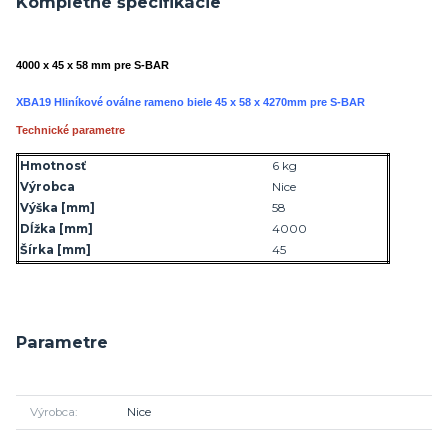
Kompletné špecifikácie
4000 x 45 x 58 mm pre S-BAR
XBA19 Hliníkové oválne rameno biele 45 x 58 x 4270mm pre S-BAR
Technické parametre
Hmotnosť
6 kg
Výrobca
Nice
Výška
[mm]
58
Dĺžka
[mm]
4000
Šírka
[mm]
45
Parametre
Výrobca
Nice