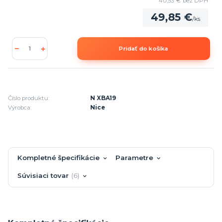
40,53 €
bez DPH
49,85 €
/
ks
Pridať do košíka
Číslo produktu:
N XBA19
Výrobca:
Nice
Kompletné špecifikácie
Parametre
Súvisiaci tovar
6