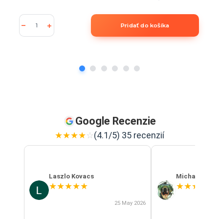
Pridať do košíka
Google Recenzie
★
★
★
★
☆
(4.1/5) 35 recenzií
Laszlo Kovacs
Michal Szab
★
★
★
★
★
★
★
★
★
★
25 May 2026