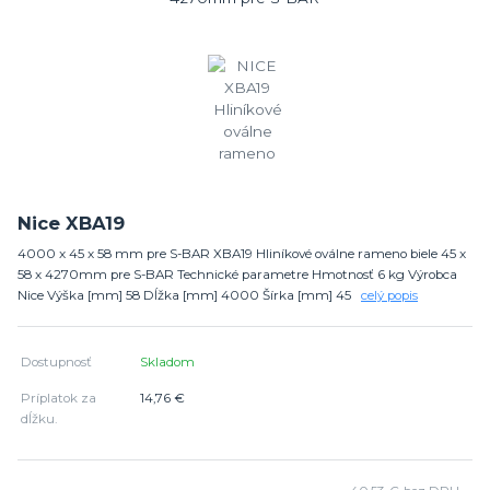
Nice XBA19
4000 x 45 x 58 mm pre S-BAR XBA19 Hliníkové oválne rameno biele 45 x
58 x 4270mm pre S-BAR Technické parametre Hmotnosť 6 kg Výrobca
Nice Výška [mm] 58 Dĺžka [mm] 4000 Šírka [mm] 45
celý popis
Dostupnosť
Skladom
Príplatok za
14,76 €
dĺžku.