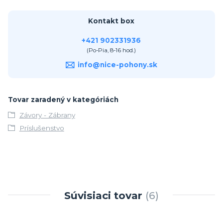
Kontakt box
+421 902331936
(Po-Pia, 8-16 hod.)
info@nice-pohony.sk
Tovar zaradený v kategóriách
Závory - Zábrany
Príslušenstvo
Súvisiaci tovar
6