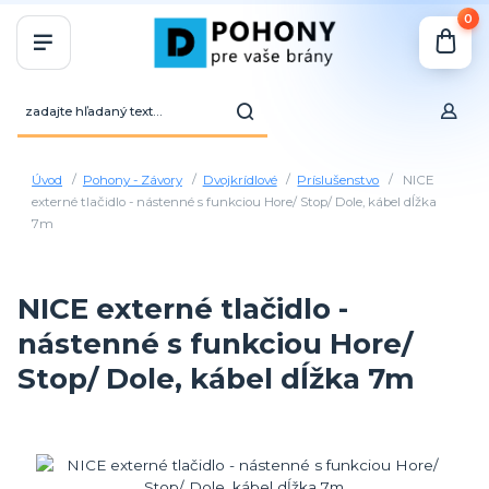
0
Úvod
Pohony - Závory
Dvojkrídlové
Príslušenstvo
NICE
externé tlačidlo - nástenné s funkciou Hore/ Stop/ Dole, kábel dĺžka
7m
NICE externé tlačidlo -
nástenné s funkciou Hore/
Stop/ Dole, kábel dĺžka 7m