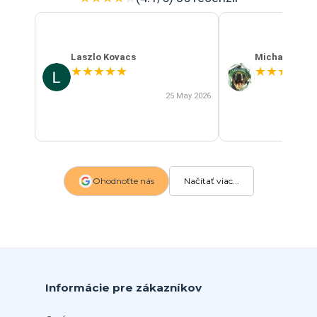
Laszlo Kovacs
Michal Szab
★
★
★
★
★
★
★
★
★
★
25 May 2026
Ohodnoťte nás
Načítať viac...
Informácie pre zákazníkov