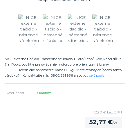
NICE externé tlačidlo - nástenné s funkciou Hore/ Stop/ Dole, kábel dĺžka
7m Popis: použitie pre ovládanie motorou pre priemyselné brány
Technické parametre: Váha 0,1 kg Máte otázky ohľadom tohto
výrobku? Kontaktujte nás 0902 331 936 alebo : d...
celý popis
Dostupnosť
Skladom
42,90 €
bez DPH
52,77 €
/
ks