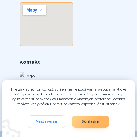
Kontakt
Ing. Daniel Doboš
+421 902331936
Pre základnú funkčnosť, spríjemnenie používania webu, analytické
účely a v prípade udelenia súhlasu aj na účely cielenia reklamy
(Po-Pia, 8-16 hod.)
využívame súbory cookies. Nastavenie vlastných preferencií cookies
môžete kedykoľvek upraviť odkazom v spodnej časti stránok.
info@nice-pohony.sk
Nastavenia
Súhlasím