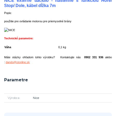
NICE externé tlačidlo - n
ástenné
s funkciou Hore/
Stop/ Dole, kábel dĺžka 7m
Popis:
použitie pre ovládanie motorou pre priemyselné brány
Technické parametre:
Váha
0,1 kg
Máte otázky ohľadom tohto výrobku? Kontaktujte nás
0902 331 936
alebo
:
dando@stonline.sk
Parametre
Výrobca
Nice