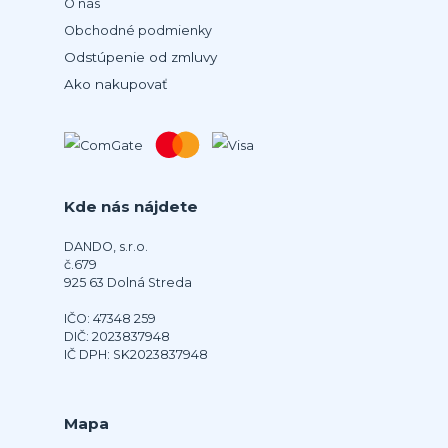
O nás
Obchodné podmienky
Odstúpenie od zmluvy
Ako nakupovať
Kde nás nájdete
DANDO, s.r.o.
č.679
925 63 Dolná Streda
IČO: 47348 259
DIČ: 2023837948
IČ DPH: SK2023837948
Mapa