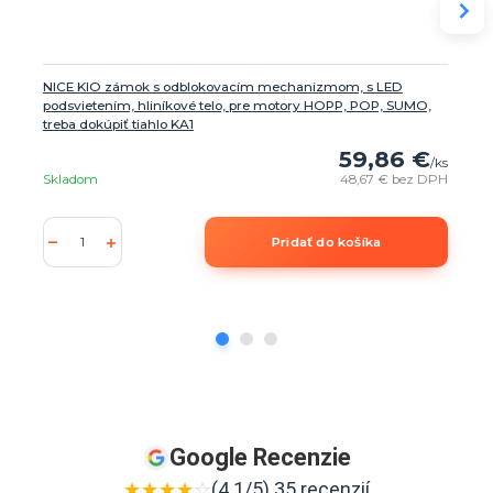
NICE KIO zámok s odblokovacím mechanizmom, s LED
podsvietením, hliníkové telo, pre motory HOPP, POP, SUMO,
treba dokúpiť tiahlo KA1
59,86 €
/
ks
Skladom
48,67 €
bez DPH
Pridať do košíka
Google Recenzie
★
★
★
★
☆
(4.1/5) 35 recenzií