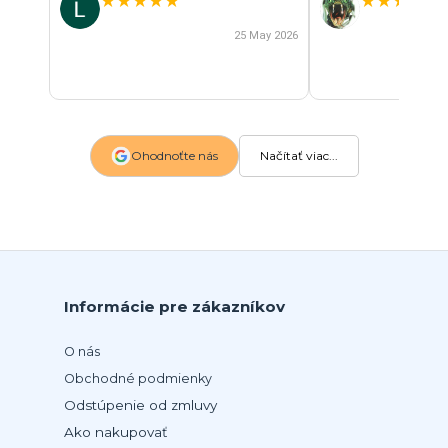
★
★
★
★
★
★
★
★
★
★
25 May 2026
Ohodnoťte nás
Načítať viac...
Informácie pre zákazníkov
O nás
Obchodné podmienky
Odstúpenie od zmluvy
Ako nakupovať