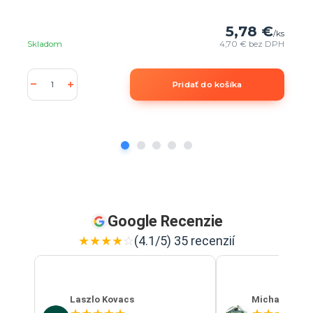
5,78 €
/
ks
Skladom
4,70 €
bez DPH
Pridať do košíka
Google Recenzie
★
★
★
★
☆
(4.1/5) 35 recenzií
Laszlo Kovacs
Michal Szab