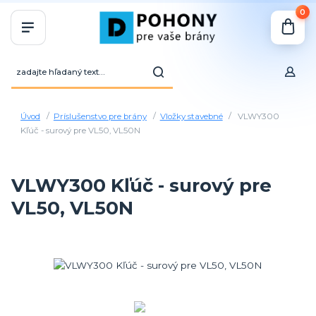
0
Úvod
Príslušenstvo pre brány
Vložky stavebné
VLWY300
Kľúč - surový pre VL50, VL50N
VLWY300 Kľúč - surový pre
VL50, VL50N