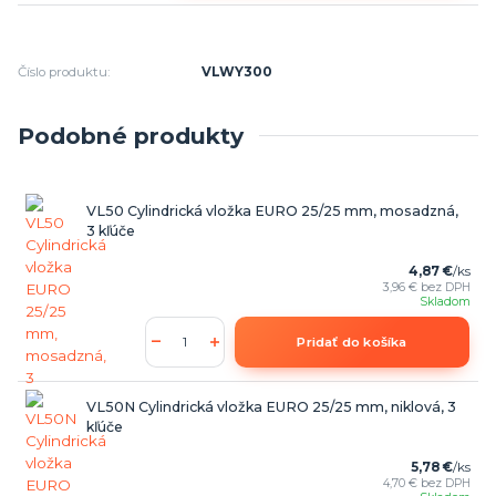
Číslo produktu:
VLWY300
Podobné produkty
VL50 Cylindrická vložka EURO 25/25 mm, mosadzná,
3 kľúče
4,87 €
/
ks
3,96 €
bez DPH
Skladom
Pridať do košíka
VL50N Cylindrická vložka EURO 25/25 mm, niklová, 3
kľúče
5,78 €
/
ks
4,70 €
bez DPH