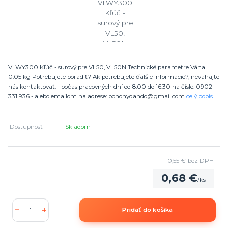
VLWY300 Kľúč - surový pre VL50, VL50N Technické parametre Váha
0.05 kg Potrebujete poradiť? Ak potrebujete ďalšie informácie?, neváhajte
nás kontaktovať: - počas pracovných dní od 8:00 do 16:30 na čísle: 0902
331 936 - alebo emailom na adrese: pohonydando@gmail.com
celý popis
Dostupnosť
Skladom
0,55 €
bez DPH
0,68 €
/
ks
Pridať do košíka