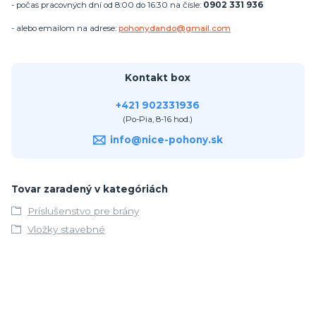
- počas pracovných dní od 8:00 do 16:30 na čísle:
0902 331 936
- alebo emailom na adrese:
pohonydando@gmail.com
Kontakt box
+421 902331936
(Po-Pia, 8-16 hod.)
info@nice-pohony.sk
Tovar zaradený v kategóriách
Príslušenstvo pre brány
Vložky stavebné