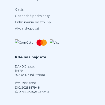
O nás
Obchodné podmienky
Odstúpenie od zmluvy
Ako nakupovať
Kde nás nájdete
DANDO, s.r.o.
č.679
925 63 Dolná Streda
IČO: 47348 259
DIČ: 2023837948
IČ DPH: SK2023837948