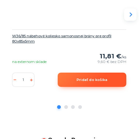
W36/85 nábehové koliesko samonosnej brány pre profil
80x85x5mm
11,81 €
/
ks
na externom sklade
9,60 €
bez DPH
Pridať do košíka