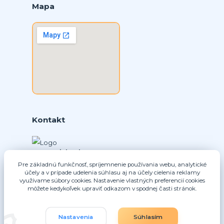
Mapa
Kontakt
Ing. Daniel Doboš
+421 902331936
Pre základnú funkčnosť, spríjemnenie používania webu, analytické
(Po-Pia, 8-16 hod.)
účely a v prípade udelenia súhlasu aj na účely cielenia reklamy
využívame súbory cookies. Nastavenie vlastných preferencií cookies
môžete kedykoľvek upraviť odkazom v spodnej časti stránok.
info@nice-pohony.sk
Nastavenia
Súhlasím