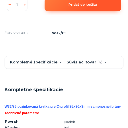
Pridať do košíka
Číslo produktu:
W32/85
Kompletné špecifikácie
Súvisiaci tovar
4
Kompletné špecifikácie
W32/85 pozinkovaná krytka pre C-profil 85x80x3mm samonosnej brány
Technické parametre
Povrch
pozink
Výrobca
iné