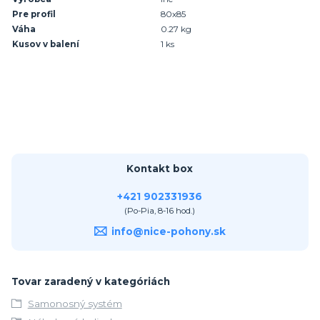
Pre profil
80x85
Váha
0.27 kg
Kusov v balení
1 ks
Kontakt box
+421 902331936
(Po-Pia, 8-16 hod.)
info@nice-pohony.sk
Tovar zaradený v kategóriách
Samonosný systém