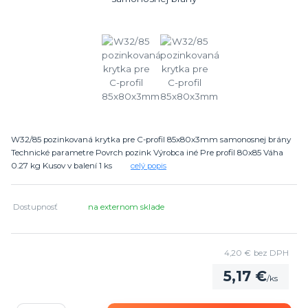
W32/85 pozinkovaná krytka pre C-profil 85x80x3mm samonosnej brány
Technické parametre Povrch pozink Výrobca iné Pre profil 80x85 Váha
0.27 kg Kusov v balení 1 ks
celý popis
Dostupnosť
na externom sklade
4,20 €
bez DPH
5,17 €
/
ks