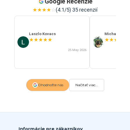
Google Recenzie
★
★
★
★
☆
(4.1/5) 35 recenzií
Laszlo Kovacs
Michal Szab
★
★
★
★
★
★
★
★
★
★
25 May 2026
Ohodnoťte nás
Načítať viac...
Informácie pre zákazníkov