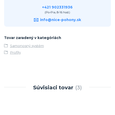
+421 902331936
(Po-Pia, 8-16 hod.)
info@nice-pohony.sk
Tovar zaradený v kategóriách
Samonosný systém
Profily
Súvisiaci tovar
3