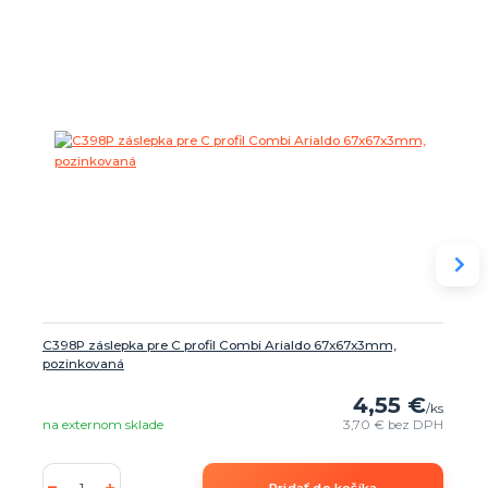
C398P záslepka pre C profil Combi Arialdo 67x67x3mm,
pozinkovaná
4,55 €
/
ks
na externom sklade
3,70 €
bez DPH
Pridať do košíka