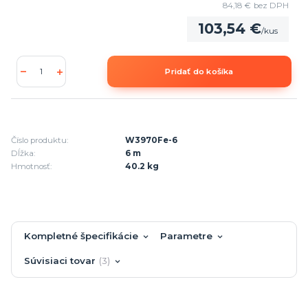
84,18 €
bez DPH
103,54 €
/
kus
Pridať do košíka
Číslo produktu:
W3970Fe-6
Dĺžka:
6 m
Hmotnosť:
40.2 kg
Kompletné špecifikácie
Parametre
Súvisiaci tovar
3