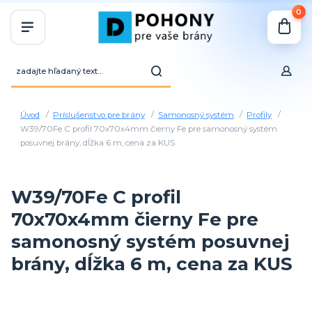
0
Úvod
Príslušenstvo pre brány
Samonosný systém
Profily
W39/70Fe C profil 70x70x4mm čierny Fe pre samonosný systém
posuvnej brány, dĺžka 6 m, cena za KUS
W39/70Fe C profil
70x70x4mm čierny Fe pre
samonosný systém posuvnej
brány, dĺžka 6 m, cena za KUS