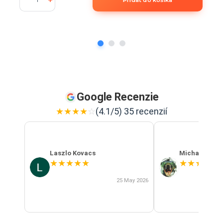
Google Recenzie
★
★
★
★
☆
(4.1/5) 35 recenzií
Laszlo Kovacs
Michal Szab
★
★
★
★
★
★
★
★
★
★
25 May 2026