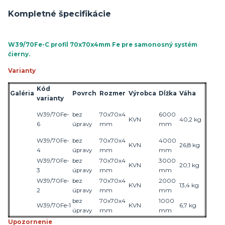
Kompletné špecifikácie
W39/70Fe-C profil 70x70x4mm Fe pre samonosný systém
čierny.
Varianty
Kód
Galéria
Povrch
Rozmer
Výrobca
Dĺžka
Váha
varianty
W39/70Fe-
bez
70x70x4
6000
KVN
40,
2
kg
6
úpravy
mm
mm
W39/70Fe-
bez
70x70x4
4000
KVN
26,
8
kg
4
úpravy
mm
mm
W39/70Fe-
bez
70x70x4
3000
KVN
20,
1
kg
3
úpravy
mm
mm
W39/70Fe-
bez
70x70x4
2000
KVN
13,
4
kg
2
úpravy
mm
mm
bez
70x70x4
1000
W39/70Fe-1
KVN
6,
7
kg
úpravy
mm
mm
Upozornenie