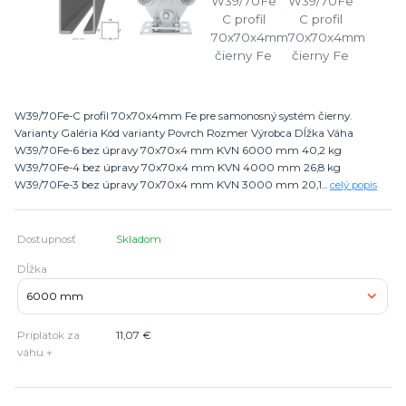
W39/70Fe-C profil 70x70x4mm Fe pre samonosný systém čierny.
Varianty Galéria Kód varianty Povrch Rozmer Výrobca Dĺžka Váha
W39/70Fe-6 bez úpravy 70x70x4 mm KVN 6000 mm 40,2 kg
W39/70Fe-4 bez úpravy 70x70x4 mm KVN 4000 mm 26,8 kg
W39/70Fe-3 bez úpravy 70x70x4 mm KVN 3000 mm 20,1...
celý popis
Dostupnosť
Skladom
Dĺžka
Príplatok za
11,07 €
váhu +