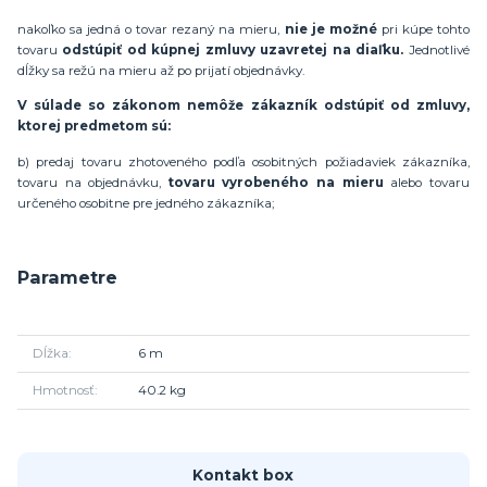
nakoľko sa jedná o tovar rezaný na mieru,
nie je možné
pri kúpe tohto
tovaru
odstúpiť od kúpnej zmluvy uzavretej na diaľku.
Jednotlivé
dĺžky sa režú na mieru až po prijatí objednávky.
V súlade so zákonom nemôže zákazník odstúpiť od zmluvy,
ktorej predmetom sú:
b) predaj tovaru zhotoveného podľa osobitných požiadaviek zákazníka,
tovaru na objednávku,
tovaru vyrobeného na mieru
alebo tovaru
určeného osobitne pre jedného zákazníka;
Parametre
Dĺžka
6 m
Hmotnosť
40.2 kg
Kontakt box