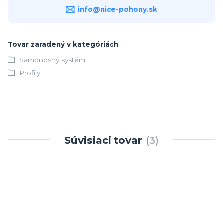
info@nice-pohony.sk
Tovar zaradený v kategóriách
Samonosný systém
Profily
Súvisiaci tovar
3