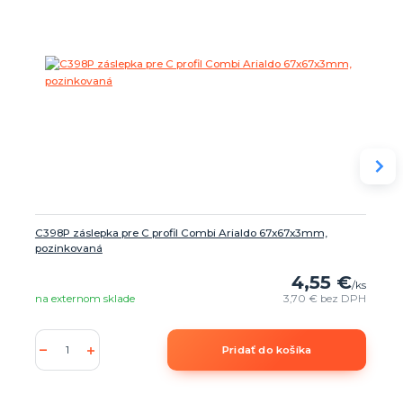
C398P záslepka pre C profil Combi Arialdo 67x67x3mm,
pozinkovaná
4,55 €
/
ks
na externom sklade
3,70 €
bez DPH
Pridať do košíka