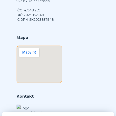
925 63 Dolná Streda
IČO: 47348 259
DIČ: 2023837948
IČ DPH: SK2023837948
Mapa
Kontakt
Ing. Daniel Doboš