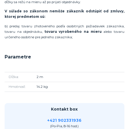
dĺžky sa režú na mieru až po prijatí objednávky.
V súlade so zákonom nemôže zákazník odstúpiť od zmluvy,
ktorej predmetom sú:
b) predaj tovaru zhotoveného podľa osobitných požiadaviek zákazníka,
tovaru na objednávku,
tovaru vyrobeného na mieru
alebo tovaru
určeného osobitne pre jedného zákazníka;
Parametre
Dĺžka
2 m
Hmotnosť
14.2 kg
Kontakt box
+421 902331936
(Po-Pia, 8-16 hod.)