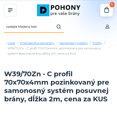
0
Úvod
Príslušenstvo pre brány
Samonosný systém
Profily
W39/70Zn - C profil 70x70x4mm pozinkovaný pre samonosný
systém posuvnej brány, dĺžka 2m, cena za KUS
W39/70Zn - C profil
70x70x4mm pozinkovaný pre
samonosný systém posuvnej
brány, dĺžka 2m, cena za KUS