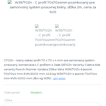
C70Zn - nosný vodiaci profil 70 x 70 x 4 mm pre samonosný systém,
zinkovaný. kombinácie s C profilom k Sade SA70Zn Varianty Galéria Kód
varianty Povrch Rozmer Výrobca Dĺžka Váha W39/70Zn-6 pozink
70x70x4 mm KVN 6000 mm 42,6 kg W39/70Zn-4 pozink 70x70x4
mm KVN 4000 mm 28,4 kg W39/...
celý popis
Dostupnosť
Skladom
Dĺžka