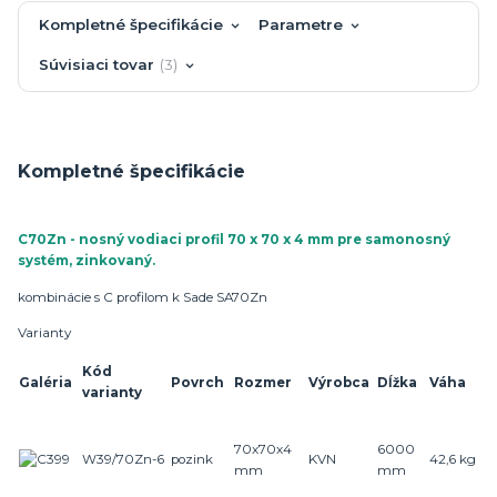
Kompletné špecifikácie
Parametre
Súvisiaci tovar
3
Kompletné špecifikácie
C70Zn - nosný vodiaci profil 70 x 70 x 4 mm pre samonosný
systém, zinkovaný.
kombinácie s C profilom k Sade SA70Zn
Varianty
Kód
Galéria
Povrch
Rozmer
Výrobca
Dĺžka
Váha
varianty
70x70x4
6000
W39/70Zn-6
pozink
KVN
42,
6
kg
mm
mm