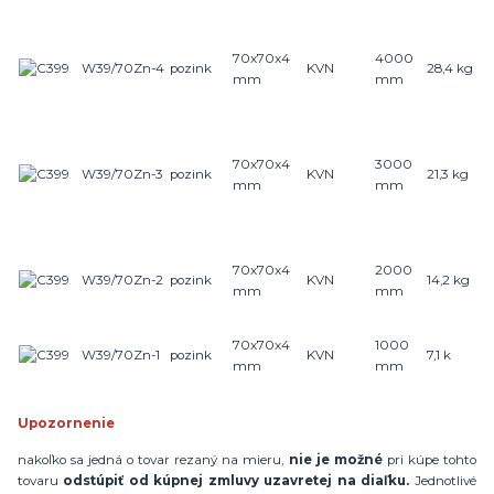
70x70x4
4000
W39/70Zn-4
pozink
KVN
28,
4
kg
mm
mm
70x70x4
3000
W39/70Zn-3
pozink
KVN
21,
3
kg
mm
mm
70x70x4
2000
W39/70Zn-2
pozink
KVN
14,
2
kg
mm
mm
70x70x4
1000
W39/70Zn-1
pozink
KVN
7,
1
k
mm
mm
Upozornenie
nakoľko sa jedná o tovar rezaný na mieru,
nie je možné
pri kúpe tohto
tovaru
odstúpiť od kúpnej zmluvy uzavretej na diaľku.
Jednotlivé