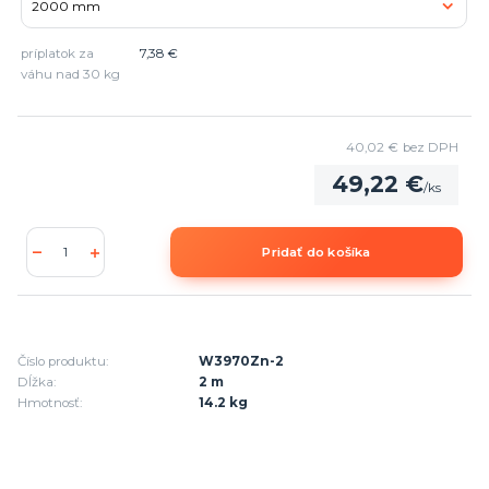
príplatok za
7,38 €
váhu nad 30 kg
40,02 €
bez DPH
49,22 €
/
ks
Pridať do košíka
Číslo produktu:
W3970Zn-2
Dĺžka:
2 m
Hmotnosť:
14.2 kg