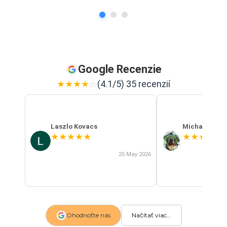
Google Recenzie
★
★
★
★
☆
(4.1/5) 35 recenzií
Laszlo Kovacs
Michal Szab
★
★
★
★
★
★
★
★
★
★
25 May 2026
Ohodnoťte nás
Načítať viac...