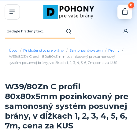
0
Úvod
Príslušenstvo pre brány
Samonosný systém
Profily
W39/80Zn C profil 80x80x5mm pozinkovaný pre samonosný
systém posuvnej brány, v dĺžkach 1, 2, 3, 4, 5, 6, 7m, cena za KUS
W39/80Zn C profil
80x80x5mm pozinkovaný pre
samonosný systém posuvnej
brány, v dĺžkach 1, 2, 3, 4, 5, 6,
7m, cena za KUS