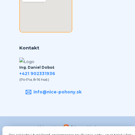
Kontakt
Ing. Daniel Doboš
+421 902331936
(Po-Pia, 8-16 hod.)
info@nice-pohony.sk
Vytvorené na
Eshop-rychlo.sk
Pre základnú funkčnosť, spríjemnenie používania webu, analytické účely