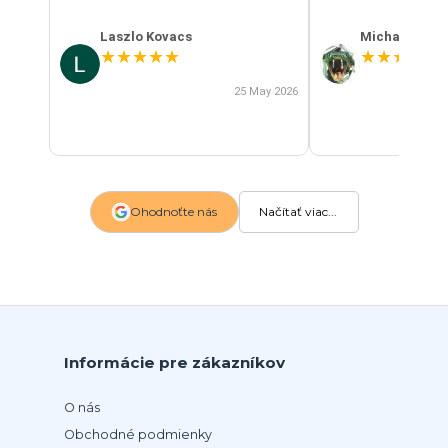
Laszlo Kovacs
Michal Szab
★
★
★
★
★
★
★
★
★
★
25 May 2026
Ohodnoťte nás
Načítať viac...
Informácie pre zákazníkov
O nás
Obchodné podmienky