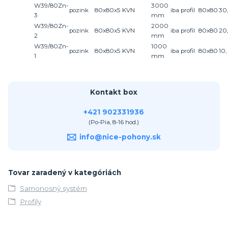
W39/80Zn-
3000
pozink
80x80x5
KVN
iba profil
80x80
30,
3
mm
W39/80Zn-
2000
pozink
80x80x5
KVN
iba profil
80x80
20,
2
mm
W39/80Zn-
1000
pozink
80x80x5
KVN
iba profil
80x80
10,
1
mm
Kontakt box
+421 902331936
(Po-Pia, 8-16 hod.)
info@nice-pohony.sk
Tovar zaradený v kategóriách
Samonosný systém
Profily