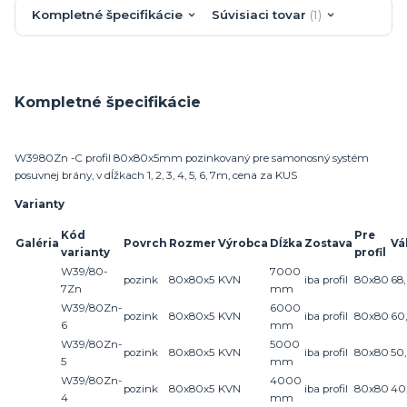
Kompletné špecifikácie
Súvisiaci tovar
1
Kompletné špecifikácie
W3980Zn -C profil 80x80x5mm pozinkovaný pre samonosný systém
posuvnej brány, v dĺžkach 1, 2, 3, 4, 5, 6, 7m, cena za KUS
Varianty
Kód
Pre
Galéria
Povrch
Rozmer
Výrobca
Dĺžka
Zostava
Vá
varianty
profil
W39/80-
7000
pozink
80x80x5
KVN
iba profil
80x80
68,
7Zn
mm
W39/80Zn-
6000
pozink
80x80x5
KVN
iba profil
80x80
60,
6
mm
W39/80Zn-
5000
pozink
80x80x5
KVN
iba profil
80x80
50,
5
mm
W39/80Zn-
4000
pozink
80x80x5
KVN
iba profil
80x80
40
4
mm