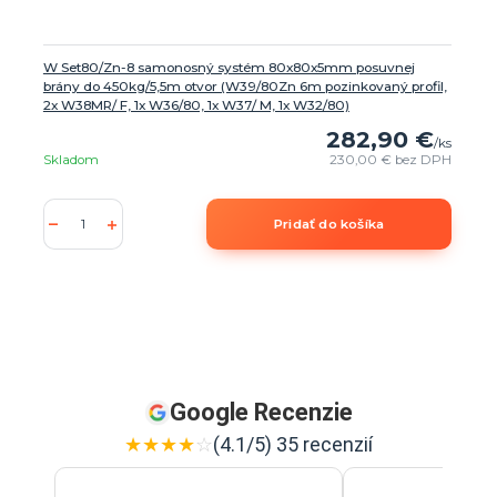
W Set80/Zn-8 samonosný systém 80x80x5mm posuvnej
brány do 450kg/5,5m otvor (W39/80Zn 6m pozinkovaný profil,
2x W38MR/ F, 1x W36/80, 1x W37/ M, 1x W32/80)
282,90 €
/
ks
Skladom
230,00 €
bez DPH
Pridať do košíka
Google Recenzie
★
★
★
★
☆
(4.1/5) 35 recenzií