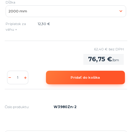
Dĺžka
Príplatok za
12,30 €
váhu +
62,40 €
bez DPH
76,75 €
/
bm
Pridať do košíka
Číslo produktu:
W3980Zn-2