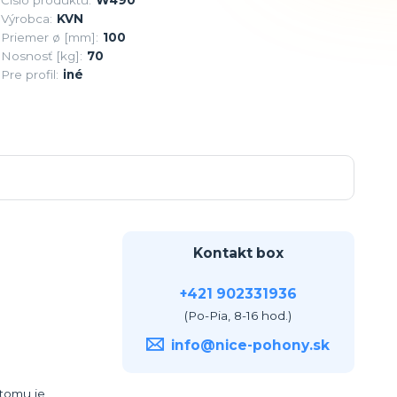
Výrobca:
KVN
Priemer ø [mm]:
100
Nosnosť [kg]:
70
Pre profil:
iné
Kontakt box
+421 902331936
(Po-Pia, 8-16 hod.)
info@nice-pohony.sk
 tomu je