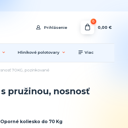
0
0,00 €
Prihlásenie
Hliníkové polotovary
Viac
nosnosť 70KG, pozinkované
 s pružinou, nosnosť
Oporné koliesko do 70 Kg