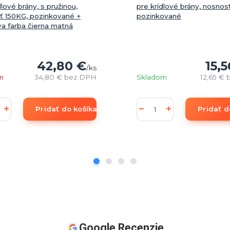
dlové brány, s pružinou,
pre krídlové brány, nosnos
ť 150KG, pozinkované +
pozinkované
a farba čierna matná
42,80 €
15,5
/
ks
m
34,80 €
bez DPH
Skladom
12,65 €
Pridať do košíka
Pridať d
Google Recenzie