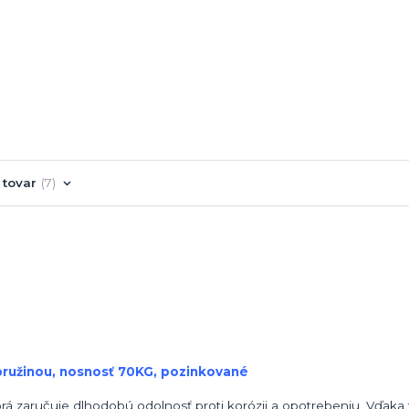
 tovar
7
pružinou, nosnosť 70KG, pozinkované
torá zaručuje dlhodobú odolnosť proti korózii a opotrebeniu. Vďaka