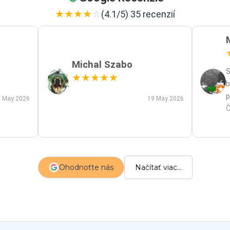
★
★
★
★
☆
(4.1/5) 35 recenzií
Michal Szabo
S
★
★
★
★
★
b
p
 May 2026
19 May 2026
p
Č
m
a
s
z
Ohodnoťte nás
Načítať viac...
p