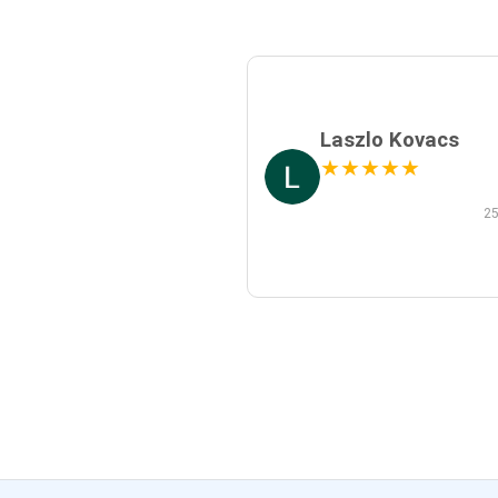
Laszlo Kovacs
★
★
★
★
★
25