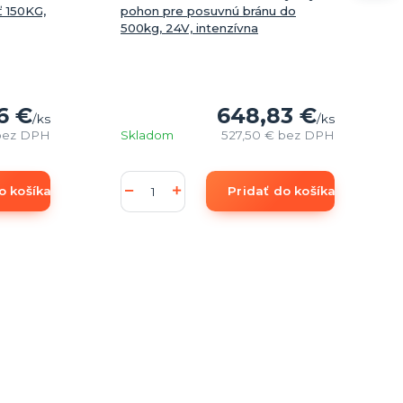
ť 150KG,
pohon pre posuvnú bránu do
500kg, 24V, intenzívna
6 €
648,83 €
/
ks
/
ks
bez DPH
Skladom
527,50 €
bez DPH
o košíka
Pridať do košíka