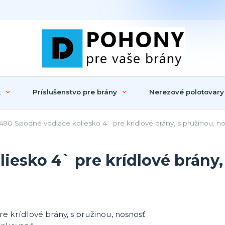
k
Príslušenstvo pre brány
Nerezové polotovary
90 Spodné vodiace koliesko 4` pre krídlové brány, s pružinou, 
esko 4` pre krídlové brány,