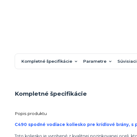
Kompletné špecifikácie
Parametre
Súvisiaci
Kompletné špecifikácie
Popis produktu
C490 spodné vodiace koliesko pre krídlové brány, s 
Toto koliesko je vyrobené z kvalitnej pozinkovanej oceli, k