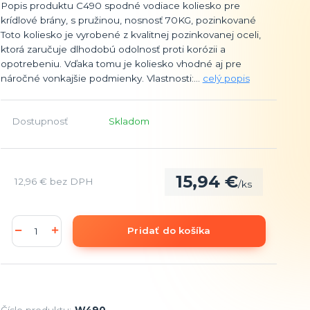
Popis produktu C490 spodné vodiace koliesko pre
krídlové brány, s pružinou, nosnosť 70KG, pozinkované
Toto koliesko je vyrobené z kvalitnej pozinkovanej oceli,
ktorá zaručuje dlhodobú odolnosť proti korózii a
opotrebeniu. Vďaka tomu je koliesko vhodné aj pre
náročné vonkajšie podmienky. Vlastnosti:...
celý popis
Dostupnosť
Skladom
15,94 €
12,96 €
bez DPH
/
ks
Pridať do košíka
Číslo produktu:
W490