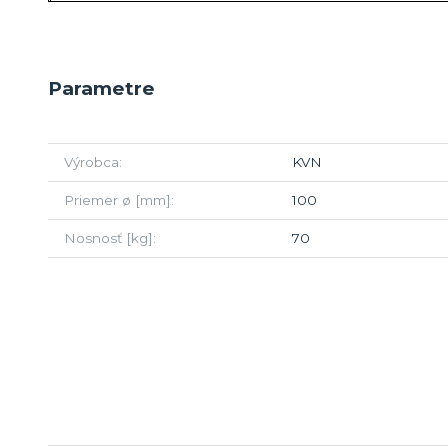
Parametre
Výrobca
KVN
Priemer ø [mm]
100
Nosnosť [kg]
70