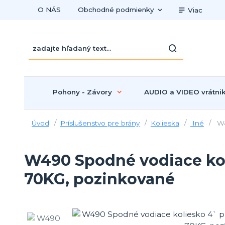
O NÁS
Obchodné podmienky
Viac
Pohony - Závory
AUDIO a VIDEO vrátni
Úvod
Príslušenstvo pre brány
Kolieska
Iné
W4
W490 Spodné vodiace koli
70KG, pozinkované