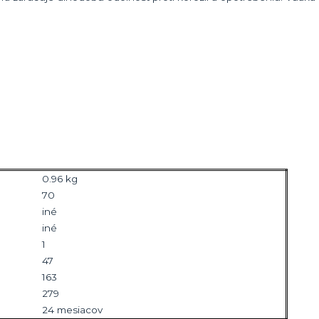
0.96 kg
70
iné
iné
1
47
163
279
24 mesiacov