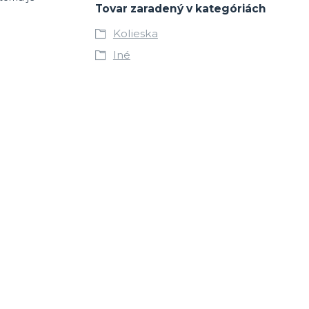
Tovar zaradený v kategóriách
Kolieska
Iné