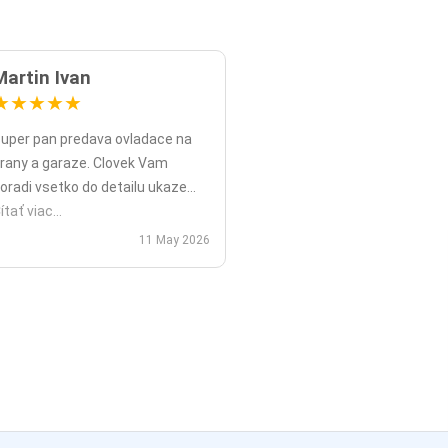
Martin Ivan
★
★
★
★
★
uper pan predava ovladace na
rany a garaze. Clovek Vam
oradi vsetko do detailu ukaze
opripade nadstavy priamo na
ítať viac...
ieste a ked uz nahodou to nejde
11 May 2026
ko v mojom pripade zavolali sme
polu videohor a priamo pomohol
 nadstavenim. Za mna je tento
an jednicka vo svojom obore.