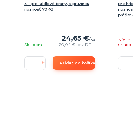
4` pre krídlové brány, s pružinou,
pre krí
nosnosť 70KG
nosnos
práškov
24,65 €
/
ks
Nie je
Skladom
20,04 €
bez DPH
sklado
Pridať do košíka