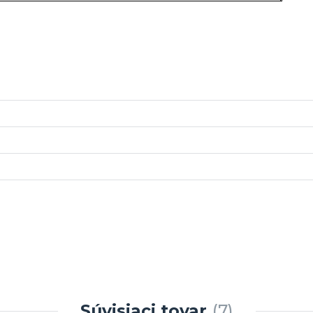
Súvisiaci tovar
7