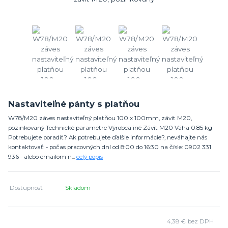
Nastaviteľné pánty s platňou
W78/M20 záves nastaviteľný platňou 100 x 100mm, závit M20,
pozinkovaný Technické parametre Výrobca iné Závit M20 Váha 0.85 kg
Potrebujete poradiť? Ak potrebujete ďalšie informácie?, neváhajte nás
kontaktovať: - počas pracovných dní od 8:00 do 16:30 na čísle: 0902 331
936 - alebo emailom n...
celý popis
Dostupnosť
Skladom
4,38 €
bez DPH