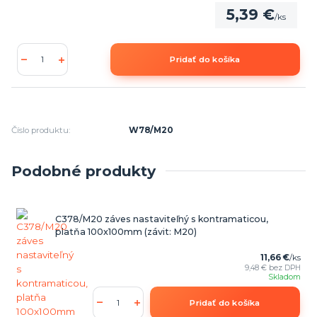
5,39 €
/
ks
Pridať do košíka
Číslo produktu:
W78/M20
Podobné produkty
C378/M20 záves nastaviteľný s kontramaticou,
platňa 100x100mm (závit: M20)
11,66 €
/
ks
9,48 €
bez DPH
Skladom
Pridať do košíka