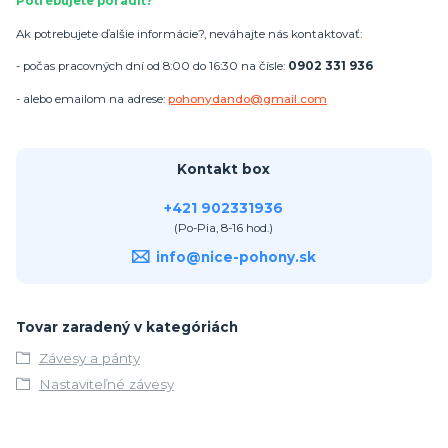
Potrebujete poradiť?
Ak potrebujete ďalšie informácie?, neváhajte nás kontaktovať:
- počas pracovných dní od 8:00 do 16:30 na čísle:
0902 331 936
- alebo emailom na adrese:
pohonydando@gmail.com
Kontakt box
+421 902331936
(Po-Pia, 8-16 hod.)
info@nice-pohony.sk
Tovar zaradený v kategóriách
Závesy a pánty
Nastaviteľné závesy