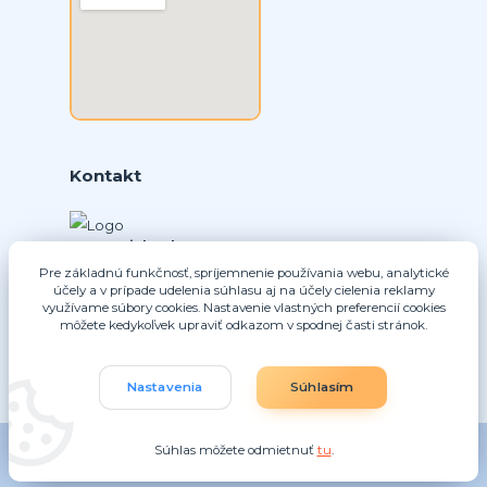
Kontakt
Ing. Daniel Doboš
+421 902331936
Pre základnú funkčnosť, spríjemnenie používania webu, analytické
(Po-Pia, 8-16 hod.)
účely a v prípade udelenia súhlasu aj na účely cielenia reklamy
využívame súbory cookies. Nastavenie vlastných preferencií cookies
môžete kedykoľvek upraviť odkazom v spodnej časti stránok.
info@nice-pohony.sk
Nastavenia
Súhlasím
Súhlas môžete odmietnuť
tu
.
Vytvorené na
Eshop-rychlo.sk