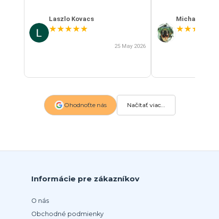
Laszlo Kovacs
Michal Szab
★
★
★
★
★
★
★
★
★
★
25 May 2026
Ohodnoťte nás
Načítať viac...
Informácie pre zákazníkov
O nás
Obchodné podmienky