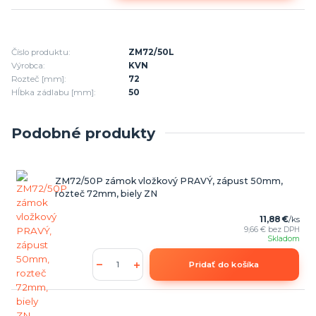
Číslo produktu:
ZM72/50L
Výrobca:
KVN
Rozteč [mm]:
72
Hĺbka zádlabu [mm]:
50
Podobné produkty
ZM72/50P zámok vložkový PRAVÝ, zápust 50mm,
rozteč 72mm, biely ZN
11,88 €
/
ks
9,66 €
bez DPH
Skladom
Pridať do košíka