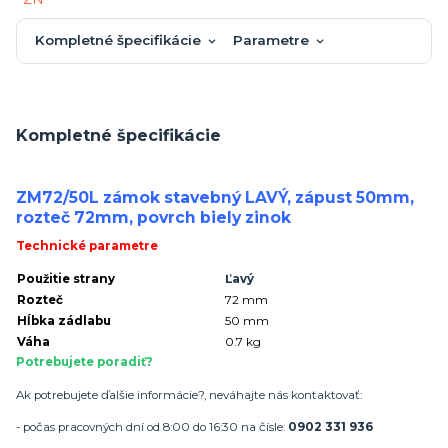
Kompletné špecifikácie
Parametre
Kompletné špecifikácie
ZM72/50L zámok stavebný LAVÝ, zápust 50mm,
rozteč 72mm, povrch biely zinok
Technické parametre
Použitie strany
Ľavý
Rozteč
72 mm
Hĺbka zádlabu
50 mm
Váha
0.7 kg
Potrebujete poradiť?
Ak potrebujete ďalšie informácie?, neváhajte nás kontaktovať:
- počas pracovných dní od 8:00 do 16:30 na čísle:
0902 331 936