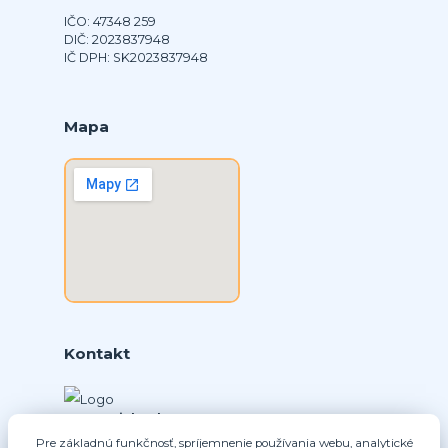
IČO: 47348 259
DIČ: 2023837948
IČ DPH: SK2023837948
Mapa
Kontakt
Ing. Daniel Doboš
+421 902331936
Pre základnú funkčnosť, spríjemnenie používania webu, analytické