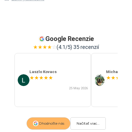
Google Recenzie
★
★
★
★
☆
(4.1/5) 35 recenzií
Laszlo Kovacs
Michal Szab
★
★
★
★
★
★
★
★
★
★
25 May 2026
Ohodnoťte nás
Načítať viac...