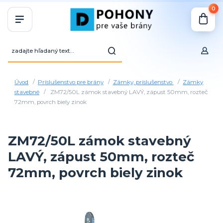
0
Úvod
Príslušenstvo pre brány
Zámky, príslušenstvo
Zámky
stavebné
ZM72/50L zámok stavebný LAVÝ, zápust 50mm, rozteč
72mm, povrch biely zinok
ZM72/50L zámok stavebný
LAVÝ, zápust 50mm, rozteč
72mm, povrch biely zinok