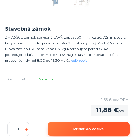
Stavebná zámok
ZM72/50L zámok stavebný LAVÝ, zápust 50mm, rozteč 72mm, povrch
biely zinok Technické parametre Použitie strany Ľavý Rozteč 72 mm
Hĺbka zádlabu 50 mm Váha 0.7 kg Potrebujete poradiť? Ak
potrebujete ďalšie informácie?, neváhajte nás kontaktovať: - počas
pracovných dní od 8:00 do 16:30 na č...
celý popis
Dostupnosť
Skladom
9,66 €
bez DPH
11,88 €
/
ks
Pridať do košíka