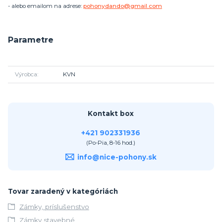
- alebo emailom na adrese:
pohonydando@gmail.com
Parametre
Výrobca
KVN
Kontakt box
+421 902331936
(Po-Pia, 8-16 hod.)
info@nice-pohony.sk
Tovar zaradený v kategóriách
Zámky, príslušenstvo
Zámky stavebné