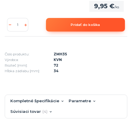
9,95 €
/
ks
Pridať do košíka
Číslo produktu:
ZMH35
Výrobca:
KVN
Rozteč [mm]:
72
Hĺbka zádlabu [mm]:
34
Kompletné špecifikácie
Parametre
Súvisiaci tovar
4