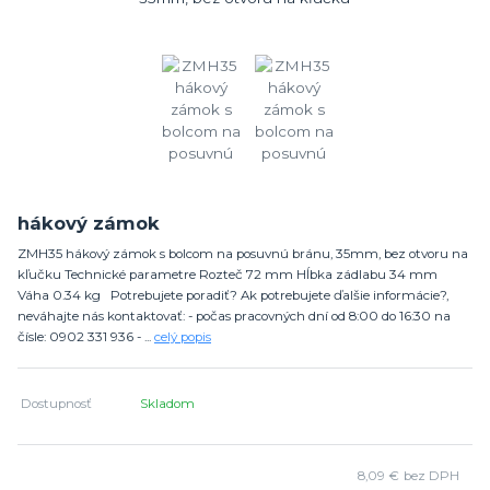
hákový zámok
ZMH35 hákový zámok s bolcom na posuvnú bránu, 35mm, bez otvoru na
kľučku Technické parametre Rozteč 72 mm Hĺbka zádlabu 34 mm
Váha 0.34 kg Potrebujete poradiť? Ak potrebujete ďalšie informácie?,
neváhajte nás kontaktovať: - počas pracovných dní od 8:00 do 16:30 na
čísle: 0902 331 936 - ...
celý popis
Dostupnosť
Skladom
8,09 €
bez DPH