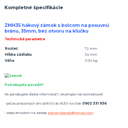
Kompletné špecifikácie
ZMH35 hákový zámok s bolcom na posuvnú
bránu, 35mm, bez otvoru na kľučku
Technické parametre
Rozteč
72 mm
Hĺbka zádlabu
34 mm
Váha
0.34 kg
Potrebujete poradiť?
Ak potrebujete ďalšie informácie?, neváhajte nás kontaktovať:
- počas pracovných dní od 8:00 do 16:30 na čísle:
0902 331 936
- alebo emailom na adrese:
pohonydando@gmail.com