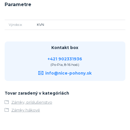
Parametre
Výrobca
KVN
Kontakt box
+421 902331936
(Po-Pia, 8-16 hod.)
info@nice-pohony.sk
Tovar zaradený v kategóriách
Zámky, príslušenstvo
Zámky hákové