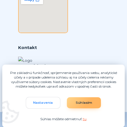
Kontakt
Ing. Daniel Doboš
+421 902331936
Pre základnú funkčnosť, spríjemnenie používania webu, analytické
(Po-Pia, 8-16 hod.)
účely a v prípade udelenia súhlasu aj na účely cielenia reklamy
využívame súbory cookies. Nastavenie vlastných preferencií cookies
môžete kedykoľvek upraviť odkazom v spodnej časti stránok.
info@nice-pohony.sk
Nastavenia
Súhlasím
Súhlas môžete odmietnuť
tu
.
Vytvorené na
Eshop-rychlo.sk