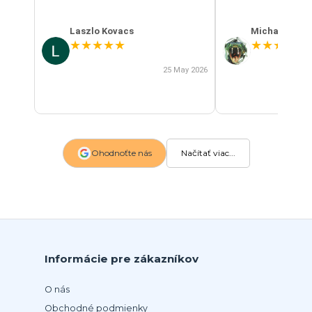
Laszlo Kovacs
Michal Szab
★
★
★
★
★
★
★
★
★
★
25 May 2026
Ohodnoťte nás
Načítať viac...
Informácie pre zákazníkov
O nás
Obchodné podmienky