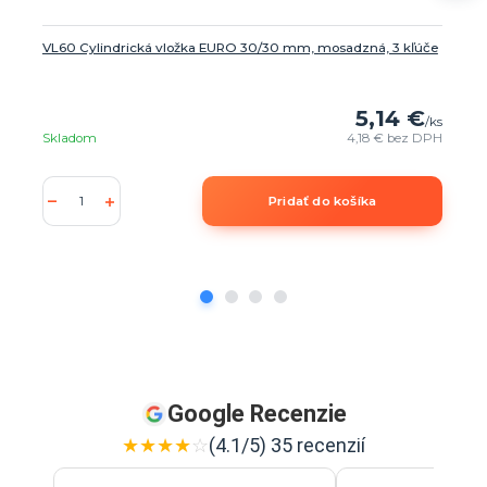
VL60 Cylindrická vložka EURO 30/30 mm, mosadzná, 3 kľúče
5,14 €
/
ks
Skladom
4,18 €
bez DPH
Pridať do košíka
Google Recenzie
★
★
★
★
☆
(4.1/5) 35 recenzií