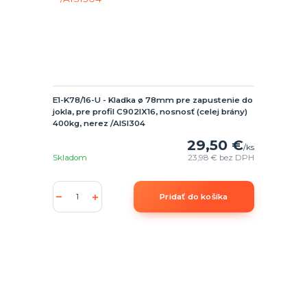
E1-K78/16-U - Kladka ø 78mm pre zapustenie do
jokla, pre profil C902IX16, nosnosť (celej brány)
400kg, nerez /AISI304
29,50 €
/
ks
Skladom
23,98 €
bez DPH
Pridať do košíka