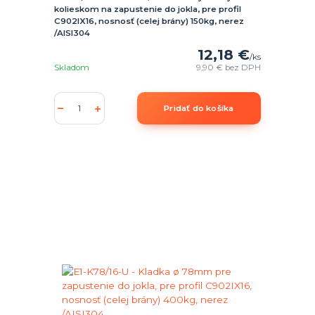
kolieskom na zapustenie do jokla, pre profil
C902IX16, nosnosť (celej brány) 150kg, nerez
/AISI304
12,18 €
/
ks
Skladom
9,90 €
bez DPH
Pridať do košíka