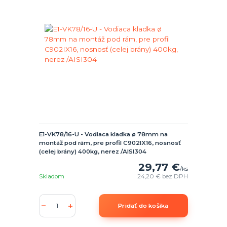
E1-VK78/16-U - Vodiaca kladka ø 78mm na
montáž pod rám, pre profil C902IX16, nosnosť
(celej brány) 400kg, nerez /AISI304
29,77 €
/
ks
Skladom
24,20 €
bez DPH
Pridať do košíka