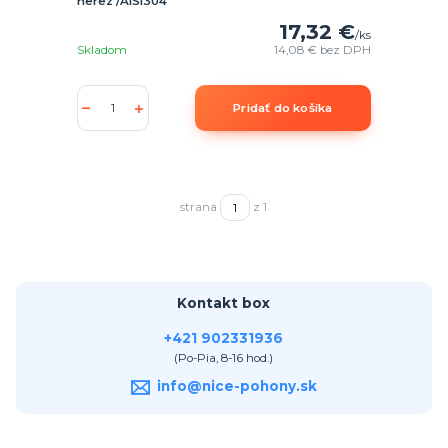
nerez /AISI304
17,32 €
/
ks
Skladom
14,08 €
bez DPH
Pridať do košíka
strana
z 1
Kontakt box
+421 902331936
(Po-Pia, 8-16 hod.)
info@nice-pohony.sk