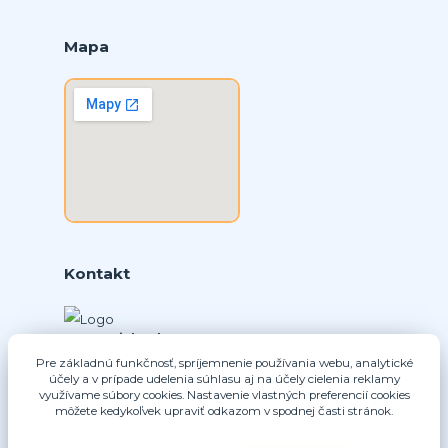
Mapa
Kontakt
Ing. Daniel Doboš
+421 902331936
Pre základnú funkčnosť, spríjemnenie používania webu, analytické
účely a v prípade udelenia súhlasu aj na účely cielenia reklamy
(Po-Pia, 8-16 hod.)
využívame súbory cookies. Nastavenie vlastných preferencií cookies
môžete kedykoľvek upraviť odkazom v spodnej časti stránok.
info@nice-pohony.sk