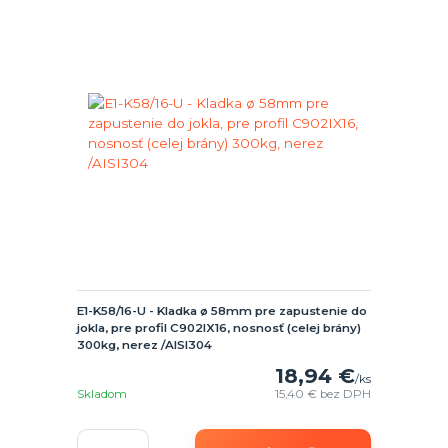
E1-K58/16-U - Kladka ø 58mm pre zapustenie do
jokla, pre profil C902IX16, nosnosť (celej brány)
300kg, nerez /AISI304
18,94 €
/
ks
Skladom
15,40 €
bez DPH