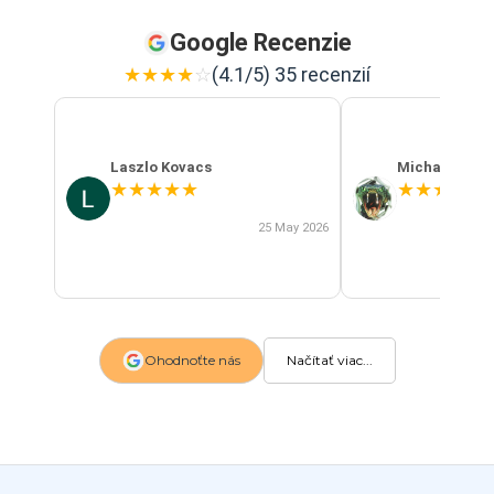
Google Recenzie
★
★
★
★
☆
(4.1/5) 35 recenzií
Laszlo Kovacs
Michal Szab
★
★
★
★
★
★
★
★
★
★
25 May 2026
Ohodnoťte nás
Načítať viac...