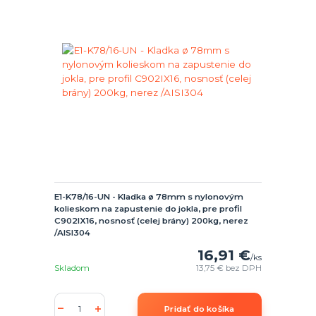
E1-K78/16-UN - Kladka ø 78mm s nylonovým
kolieskom na zapustenie do jokla, pre profil
C902IX16, nosnosť (celej brány) 200kg, nerez
/AISI304
16,91 €
/
ks
Skladom
13,75 €
bez DPH
Pridať do košíka