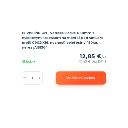
E1-VK58/16-UN - Vodiaca kladka ø 58mm s
nylonovým kolieskom na montáž pod rám, pre
profil C902IX16, nosnosť (celej brány) 150kg,
nerez /AISI304
12,85 €
/
ks
Skladom
10,45 €
bez DPH
Pridať do košíka