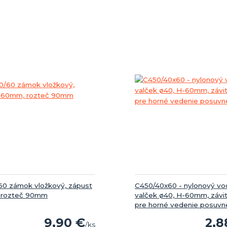
0 zámok vložkový, zápust
C450/40x60 - nylonový vod
 rozteč 90mm
valček ø40, H-60mm, závi
pre horné vedenie posuvn
9,90 €
2,8
/
ks