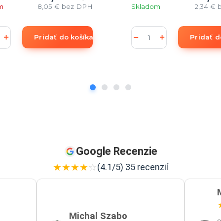
m
8,05 €
bez DPH
Skladom
2,34 €
Pridať do košíka
Pridať d
Google Recenzie
★
★
★
★
☆
(4.1/5) 35 recenzií
Michal Szabo