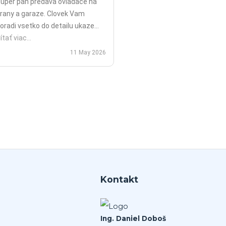
uper pan predava ovladace na
rany a garaze. Clovek Vam
oradi vsetko do detailu ukaze
opripade nadstavy priamo na
ítať viac...
ieste a ked uz nahodou to nejde
11 May 2026
ko v mojom pripade zavolali sme
polu videohor a priamo pomohol
 nadstavenim. Za mna je tento
an jednicka vo svojom obore.
Kontakt
Ing. Daniel Doboš