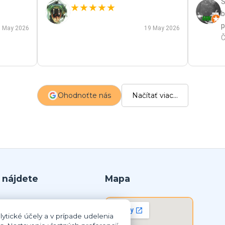
S
★
★
★
★
★
b
p
 May 2026
19 May 2026
p
Č
m
a
s
z
Ohodnoťte nás
Načítať viac...
p
 nájdete
Mapa
r.o.
ytické účely a v prípade udelenia
lná Streda