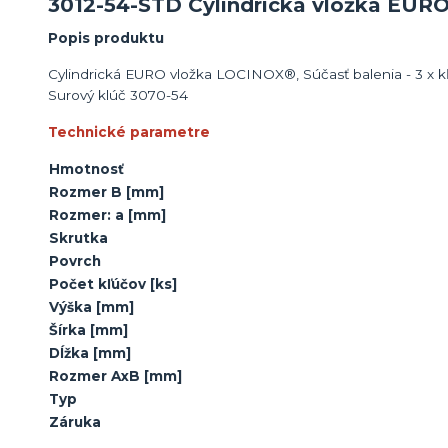
3012-54-STD Cylindrická vložka EURO
Popis produktu
Cylindrická EURO vložka LOCINOX®, Súčasť balenia - 3 x k
Surový klúč 3070-54
Technické parametre
Hmotnosť
Rozmer B
[mm]
Rozmer: a
[mm]
Skrutka
Povrch
Počet kľúčov
[ks]
Výška
[mm]
Šírka
[mm]
Dĺžka
[mm]
Rozmer AxB
[mm]
Typ
Záruka