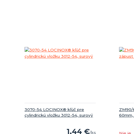
3070-54 LOCINOX® kľúč pre
ZM90/6
cylindrickú vložku 3012-54, surový
60mm,
1,44 €
/
ks
Nie je