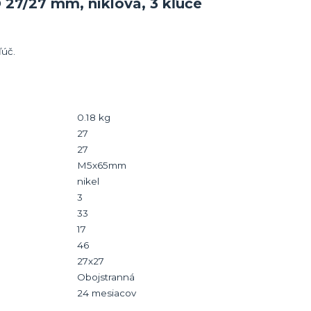
 27/27 mm, niklová, 3 kľúče
ľúč.
0.18 kg
27
27
M5x65mm
nikel
3
33
17
46
27x27
Obojstranná
24 mesiacov