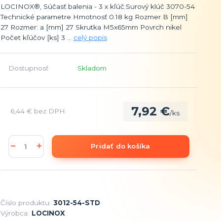
LOCINOX®, Súčasť balenia - 3 x kľúč.Surový klúč 3070-54
Technické parametre Hmotnosť 0.18 kg Rozmer B [mm]
27 Rozmer: a [mm] 27 Skrutka M5x65mm Povrch nikel
Počet kľúčov [ks] 3 ...
celý popis
Dostupnosť
Skladom
7,92 €
6,44 €
bez DPH
/
ks
Pridať do košíka
Číslo produktu:
3012-54-STD
Výrobca:
LOCINOX