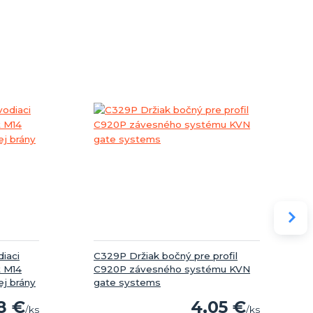
iaci
C329P Držiak bočný pre profil
t M14
C920P závesného systému KVN
ej brány
gate systems
8 €
4,05 €
/
ks
/
ks