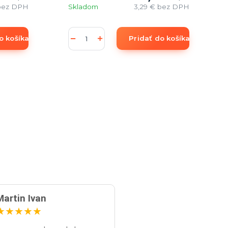
bez DPH
Skladom
3,29 €
bez DPH
o košíka
Pridať do košíka
Martin Ivan
★
★
★
★
★