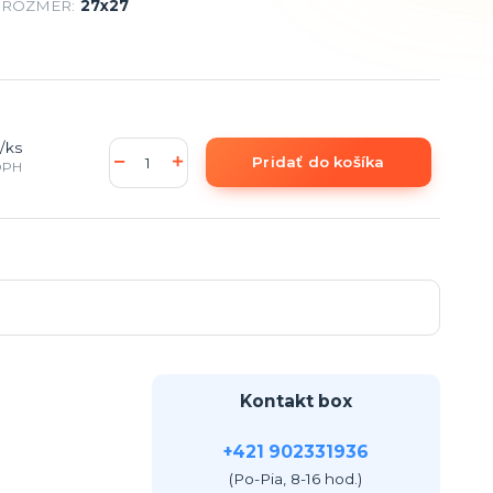
ROZMER:
27x27
/
ks
Pridať do košíka
DPH
Kontakt box
+421 902331936
(Po-Pia, 8-16 hod.)