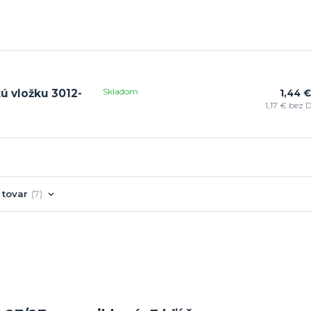
Skladom
ú vložku 3012-
1,44 €
1,17 €
bez 
 tovar
7