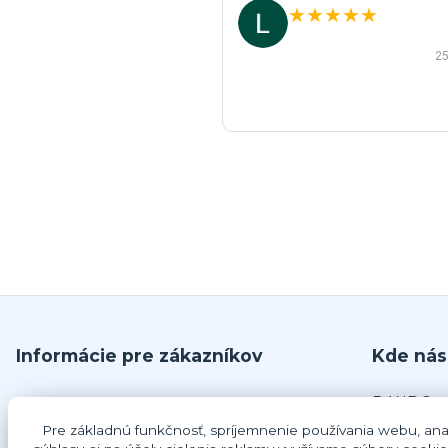
★
★
★
★
★
25
Informácie pre zákazníkov
Kde nás
DANDO, s.
O nás
č.679
Pre základnú funkčnosť, spríjemnenie používania webu, anal
Obchodné podmienky
925 63 Do