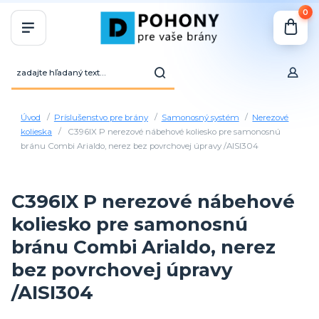
0
Úvod
Príslušenstvo pre brány
Samonosný systém
Nerezové
kolieska
C396IX P nerezové nábehové koliesko pre samonosnú
bránu Combi Arialdo, nerez bez povrchovej úpravy /AISI304
C396IX P nerezové nábehové
koliesko pre samonosnú
bránu Combi Arialdo, nerez
bez povrchovej úpravy
/AISI304