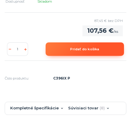
Dostupnosť
Skladom
87,45 €
bez DPH
107,56 €
/
ks
Pridať do košíka
Číslo produktu:
C396IX P
Kompletné špecifikácie
Súvisiaci tovar
8