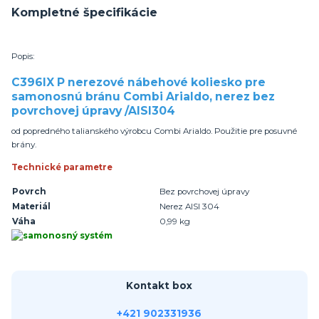
Kompletné špecifikácie
Popis:
C396IX P nerezové nábehové koliesko pre
samonosnú bránu Combi Arialdo, nerez bez
povrchovej úpravy /AISI304
od popredného talianského výrobcu Combi Arialdo. Použitie pre posuvné
brány.
Technické parametre
Povrch
Bez povrchovej úpravy
Materiál
Nerez AISI 304
Váha
0,99 kg
Kontakt box
+421 902331936