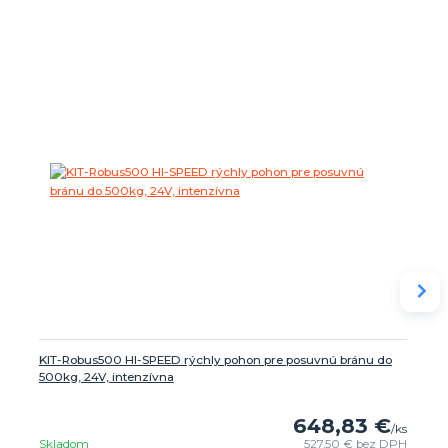
KIT-Robus500 HI-SPEED rýchly pohon pre posuvnú bránu do
500kg, 24V, intenzívna
648,83 €
/
ks
Skladom
527,50 €
bez DPH