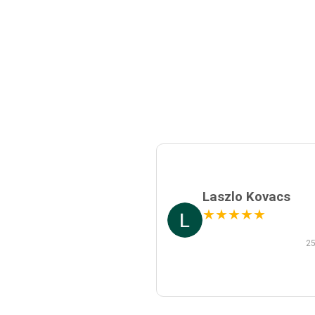
Laszlo Kovacs
★
★
★
★
★
25