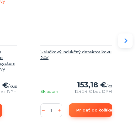
O
1-slučkový indukčný detektor kovu
do
24V
 systém,
avy
153,18 €
0 €
/
ks
/
kus
Skladom
124,54 €
bez DPH
bez DPH
Pridať do košíka