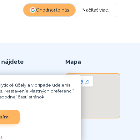
z
Ohodnoťte nás
Načítať viac...
p
 nájdete
Mapa
r.o.
ytické účely a v prípade udelenia
lná Streda
s. Nastavenie vlastných preferencií
podnej časti stránok.
8 259
3837948
SK2023837948
asím
u
.