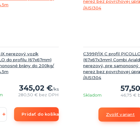
IX nerezový vozík
C399P/IX C profil PICOLL
O do profilu (67x67mm)
(67x67x3mm) Combi Arial
monosné brány do 200kg/
nerezový, pre samonosný
4.5m
nerez bez povrchovej úpr
/AISI304
345,02 €
57,5
/
ks
om
280,50 €
bez DPH
Skladom
46,75 €
Pridať do košíka
Zvoliť variant