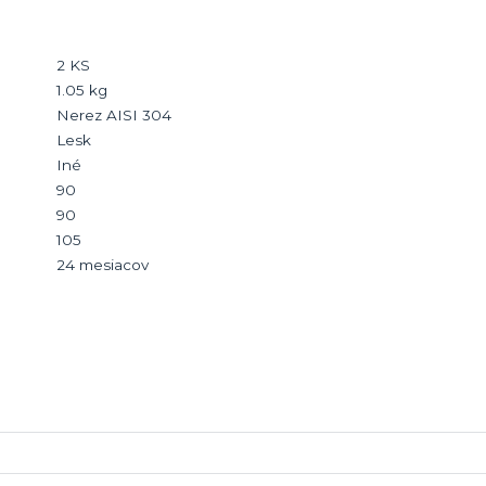
2 KS
1.05 kg
Nerez AISI 304
Lesk
Iné
90
90
105
24 mesiacov