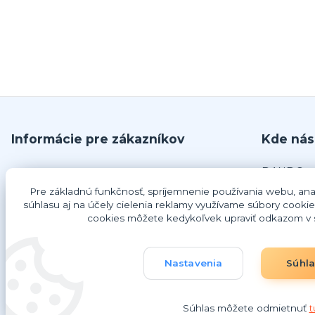
Informácie pre zákazníkov
Kde nás
DANDO, s.
O nás
č.679
Pre základnú funkčnosť, spríjemnenie používania webu, anal
Obchodné podmienky
925 63 Do
súhlasu aj na účely cielenia reklamy využívame súbory cookie
cookies môžete kedykoľvek upraviť odkazom v s
Odstúpenie od zmluvy
IČO: 4734
Ako nakupovať
DIČ: 202
IČ DPH: 
Nastavenia
Súhl
Súhlas môžete odmietnuť
t