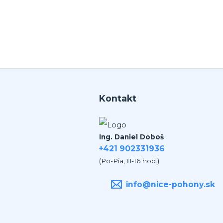
 nadstavenim. Za mna je tento
an jednicka vo svojom obore.
Kontakt
Ing. Daniel Doboš
+421 902331936
(Po-Pia, 8-16 hod.)
info@nice-pohony.sk