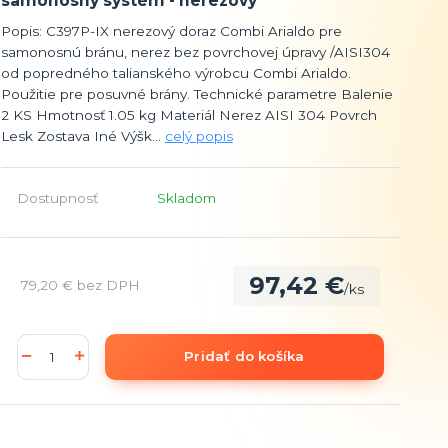
samonosný systém - nerezový
Popis: C397P-IX nerezový doraz Combi Arialdo pre
samonosnú bránu, nerez bez povrchovej úpravy /AISI304
od popredného talianského výrobcu Combi Arialdo.
Použitie pre posuvné brány. Technické parametre Balenie
2 KS Hmotnosť 1.05 kg Materiál Nerez AISI 304 Povrch
Lesk Zostava Iné Výšk...
celý popis
Dostupnosť
Skladom
97,42 €
79,20 €
bez DPH
/
ks
Pridať do košíka