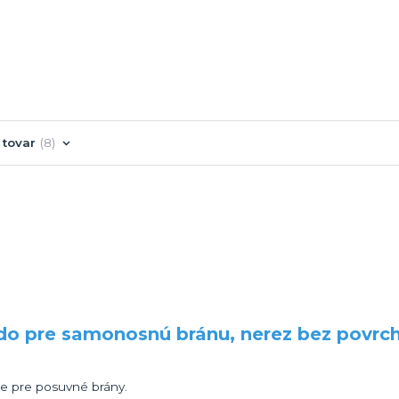
 tovar
8
do pre samonosnú bránu, nerez bez povrc
ie pre posuvné brány.