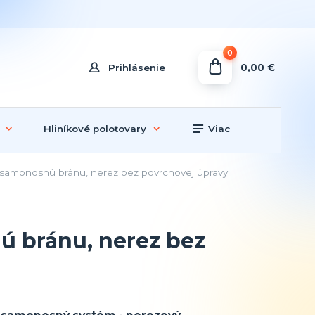
0
0,00 €
Prihlásenie
Hliníkové polotovary
Viac
 samonosnú bránu, nerez bez povrchovej úpravy
ú bránu, nerez bez