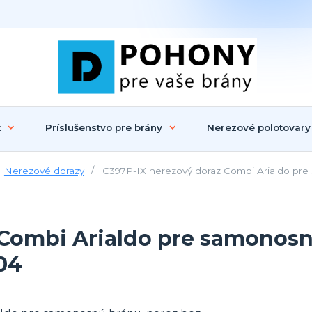
k
Príslušenstvo pre brány
Nerezové polotovary
Nerezové dorazy
C397P-IX nerezový doraz Combi Arialdo pre
 Combi Arialdo pre samonosn
04