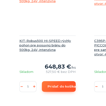
KIT-Robus500 HI-SPEED rýchly
C395P-
pohon pre posuvnú bránu do
PICCOL
500kg, 24V, intenzívna
pre sa
otvor: 
648,83 €
/
ks
Skladom
527,50 €
bez DPH
Sklad
Pridať do košíka