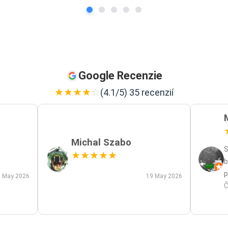
Google Recenzie
★
★
★
★
☆
(4.1/5) 35 recenzií
Michal Szabo
S
★
★
★
★
★
b
p
 May 2026
19 May 2026
p
Č
m
a
s