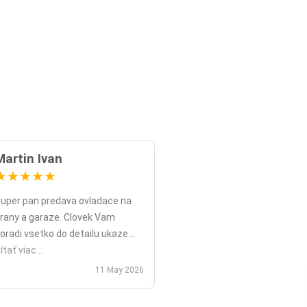
Martin Ivan
★
★
★
★
★
uper pan predava ovladace na
rany a garaze. Clovek Vam
oradi vsetko do detailu ukaze
opripade nadstavy priamo na
ítať viac...
ieste a ked uz nahodou to nejde
11 May 2026
ko v mojom pripade zavolali sme
polu videohor a priamo pomohol