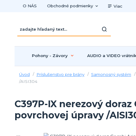
O NÁS
Obchodné podmienky
Viac
Pohony - Závory
AUDIO a VIDEO vrátni
Úvod
Príslušenstvo pre brány
Samonosný systém
/AISI304
C397P-IX nerezový doraz
povrchovej úpravy /AISI3