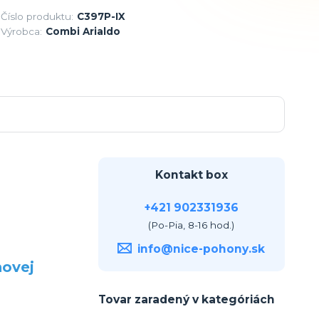
Číslo produktu:
C397P-IX
Výrobca:
Combi Arialdo
Kontakt box
+421 902331936
(Po-Pia, 8-16 hod.)
info@nice-pohony.sk
hovej
Tovar zaradený v kategóriách