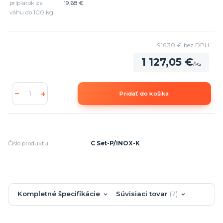
príplatok za
19,68 €
váhu do 100 kg
916,30 €
bez DPH
1 127,05 €
/
ks
Pridať do košíka
Číslo produktu:
C Set-P/INOX-K
Kompletné špecifikácie
Súvisiaci tovar
7