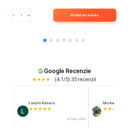
Pridať do košíka
Google Recenzie
★
★
★
★
☆
(4.1/5) 35 recenzií
Laszlo Kovacs
Michal Szab
★
★
★
★
★
★
★
★
★
★
25 May 2026