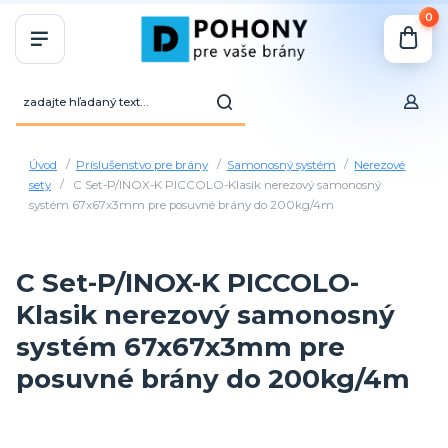
0
Úvod
Príslušenstvo pre brány
Samonosný systém
Nerezové
sety
C Set-P/INOX-K PICCOLO-Klasik nerezový samonosný
systém 67x67x3mm pre posuvné brány do 200kg/4m
C Set-P/INOX-K PICCOLO-
Klasik nerezový samonosný
systém 67x67x3mm pre
posuvné brány do 200kg/4m