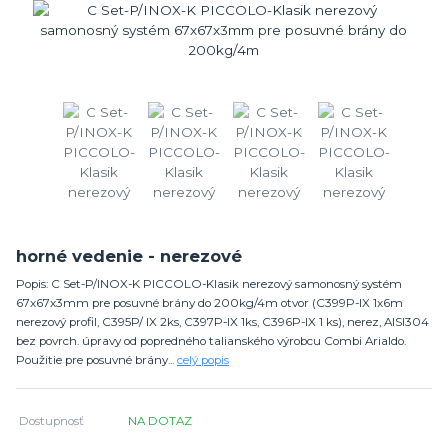
horné vedenie - nerezové
Popis: C Set-P/INOX-K PICCOLO-Klasik nerezový samonosný systém
67x67x3mm pre posuvné brány do 200kg/4m otvor (C399P-IX 1x6m
nerezový profil, C395P/ IX 2ks, C397P-IX 1ks, C396P-IX 1 ks), nerez, AISI304
bez povrch. úpravy od popredného talianského výrobcu Combi Arialdo.
Použitie pre posuvné brány...
celý popis
Dostupnosť
NA DOTAZ