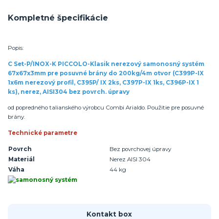
Kompletné špecifikácie
Popis:
C Set-P/INOX-K PICCOLO-Klasik nerezový samonosný systém
67x67x3mm pre posuvné brány do 200kg/4m otvor (C399P-IX
1x6m nerezový profil, C395P/ IX 2ks, C397P-IX 1ks, C396P-IX 1
ks), nerez, AISI304 bez povrch. úpravy
od popredného talianského výrobcu Combi Arialdo. Použitie pre posuvné
brány.
Technické parametre
Povrch
Bez povrchovej úpravy
Materiál
Nerez AISI 304
Váha
44 kg
Kontakt box