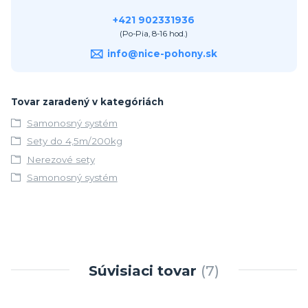
+421 902331936
(Po-Pia, 8-16 hod.)
info@nice-pohony.sk
Tovar zaradený v kategóriách
Samonosný systém
Sety do 4,5m/200kg
Nerezové sety
Samonosný systém
Súvisiaci tovar
7