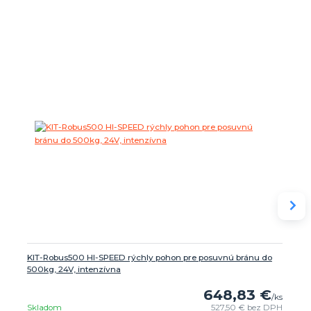
KIT-Robus500 HI-SPEED rýchly pohon pre posuvnú bránu do
500kg, 24V, intenzívna
648,83 €
/
ks
Skladom
527,50 €
bez DPH