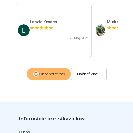
Laszlo Kovacs
Michal Szab
★
★
★
★
★
★
★
★
★
★
25 May 2026
Ohodnoťte nás
Načítať viac...
Informácie pre zákazníkov
O nás