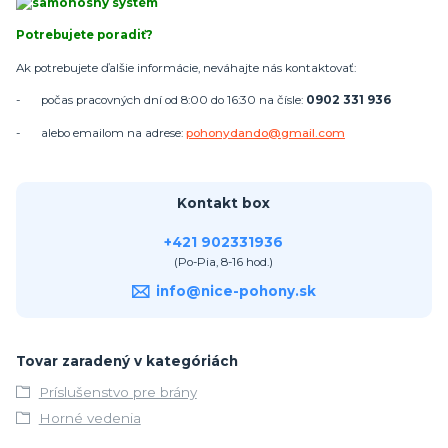
Potrebujete poradiť?
Ak potrebujete ďalšie informácie, neváhajte nás kontaktovať:
- počas pracovných dní od 8:00 do 16:30 na čísle:
0902 331 936
- alebo emailom na adrese:
pohonydando@gmail.com
Kontakt box
+421 902331936
(Po-Pia, 8-16 hod.)
info@nice-pohony.sk
Tovar zaradený v kategóriách
Príslušenstvo pre brány
Horné vedenia