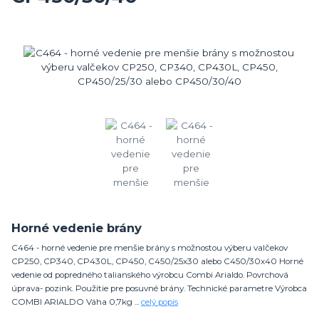
Horné vedenie brány
C464 - horné vedenie pre menšie brány s možnostou výberu valčekov
CP250, CP340, CP430L, CP450, C450/25x30 alebo C450/30x40 Horné
vedenie od popredného talianského výrobcu Combi Arialdo. Povrchová
úprava- pozink. Použitie pre posuvné brány. Technické parametre Výrobca
COMBI ARIALDO Váha 0,7kg ...
celý popis