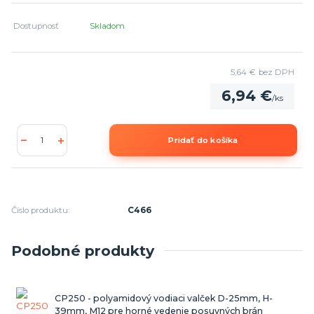
Dostupnosť
Skladom
5,64 €
bez DPH
6,94 €
/
ks
Pridať do košíka
Číslo produktu:
C466
Podobné produkty
CP250 - polyamidový vodiaci valček D-25mm, H-
39mm, M12 pre horné vedenie posuvných brán