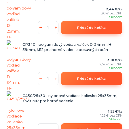
2,44 €
/
ks
1,98 €
bez DPH
Skladom
Pridať do košíka
CP340 - polyamidový vodiaci valček D-34mm, H-
39mm, M12 pre horné vedenie posuvných brán
3,10 €
/
ks
2,52 €
bez DPH
Skladom
Pridať do košíka
C450/25x30 - nylonové vodiace koliesko 25x35mm,
závit M12 pre horné vedenie
1,55 €
/
ks
1,26 €
bez DPH
Skladom