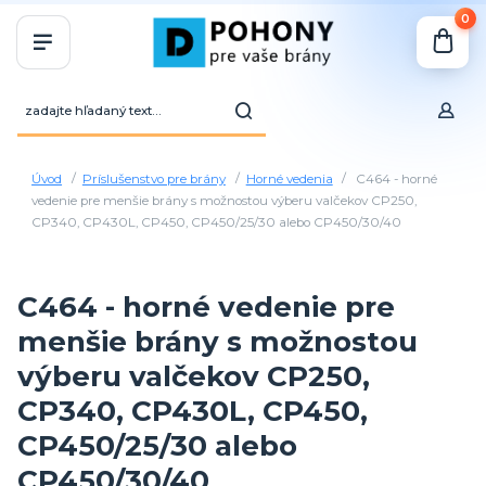
0
Úvod
Príslušenstvo pre brány
Horné vedenia
C464 - horné
vedenie pre menšie brány s možnostou výberu valčekov CP250,
CP340, CP430L, CP450, CP450/25/30 alebo CP450/30/40
C464 - horné vedenie pre
menšie brány s možnostou
výberu valčekov CP250,
CP340, CP430L, CP450,
CP450/25/30 alebo
CP450/30/40