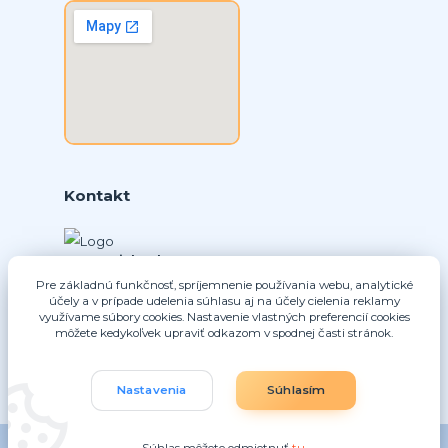
Kontakt
Ing. Daniel Doboš
+421 902331936
Pre základnú funkčnosť, spríjemnenie používania webu, analytické
účely a v prípade udelenia súhlasu aj na účely cielenia reklamy
(Po-Pia, 8-16 hod.)
využívame súbory cookies. Nastavenie vlastných preferencií cookies
môžete kedykoľvek upraviť odkazom v spodnej časti stránok.
info@nice-pohony.sk
Nastavenia
Súhlasím