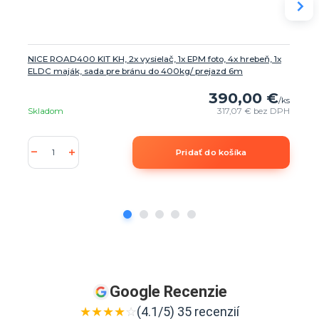
NICE ROAD400 KIT KH, 2x vysielač, 1x EPM foto, 4x hrebeň, 1x
ELDC maják, sada pre bránu do 400kg/ prejazd 6m
390,00 €
/
ks
Skladom
317,07 €
bez DPH
Pridať do košíka
Google Recenzie
★
★
★
★
☆
(4.1/5) 35 recenzií