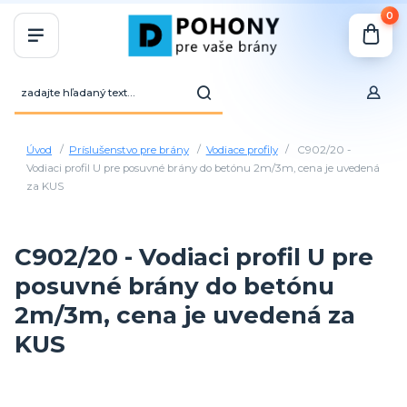
0
Úvod
Príslušenstvo pre brány
Vodiace profily
C902/20 -
Vodiaci profil U pre posuvné brány do betónu 2m/3m, cena je uvedená
za KUS
C902/20 - Vodiaci profil U pre
posuvné brány do betónu
2m/3m, cena je uvedená za
KUS