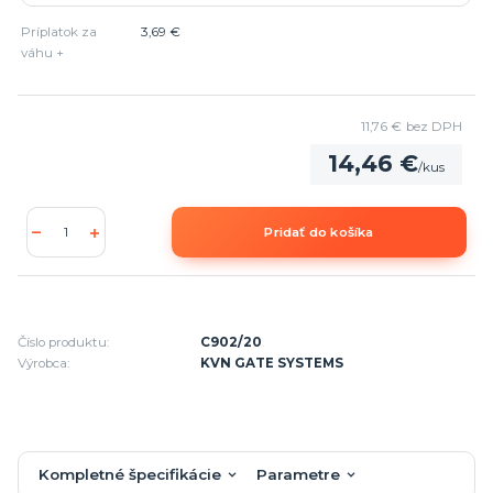
Príplatok za
3,69 €
váhu +
11,76 €
bez DPH
14,46 €
/
kus
Pridať do košíka
Číslo produktu:
C902/20
Výrobca:
KVN GATE SYSTEMS
Kompletné špecifikácie
Parametre