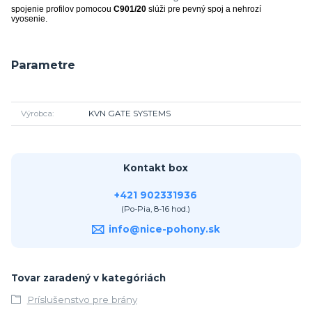
spojenie profilov pomocou
C901/20
slúži pre pevný spoj a nehrozí
vyosenie.
Parametre
Výrobca
KVN GATE SYSTEMS
Kontakt box
+421 902331936
(Po-Pia, 8-16 hod.)
info@nice-pohony.sk
Tovar zaradený v kategóriách
Príslušenstvo pre brány