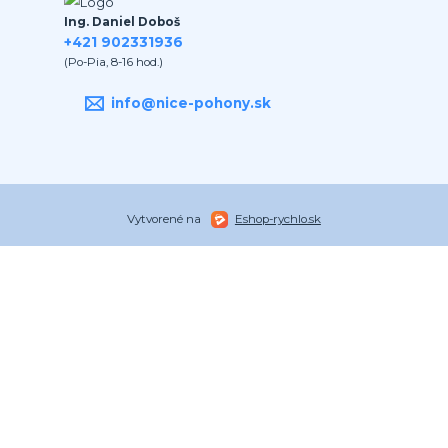
Ing. Daniel Doboš
+421 902331936
(Po-Pia, 8-16 hod.)
info@nice-pohony.sk
Vytvorené na
Eshop-rychlo.sk