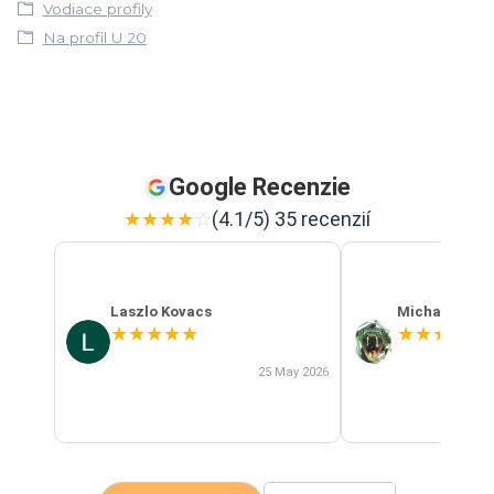
Vodiace profily
Na profil U 20
Google Recenzie
★
★
★
★
☆
(4.1/5) 35 recenzií
Laszlo Kovacs
Michal Szab
★
★
★
★
★
★
★
★
★
★
25 May 2026