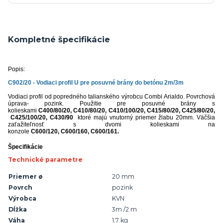
Kompletné špecifikácie
Popis:
C902/20 - Vodiaci profil U pre posuvné brány do betónu 2m/3m
Vodiaci profil od popredného talianského výrobcu Combi Arialdo. Povrchová
úprava- pozink. Použitie pre posuvné brány s
kolieskami
C400/80/20, C410/80/20, C410/100/20, C415/80/20, C425/80/20,
C425/100/20, C430/90
ktoré majú vnutorný priemer žlabu 20mm. Väčšia
zaťažiteľnosť s dvomi kolieskami na
konzole
C600/120, C600/160, C600/161.
Špecifikácie
Technické parametre
Priemer ø
20 mm
Povrch
pozink
Výrobca
KVN
Dĺžka
3m /2 m
Váha
1.7 kg