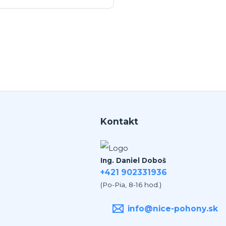
ko v mojom pripade zavolali sme
polu videohor a priamo pomohol
 nadstavenim. Za mna je tento
an jednicka vo svojom obore.
Kontakt
Ing. Daniel Doboš
+421 902331936
(Po-Pia, 8-16 hod.)
info@nice-pohony.sk