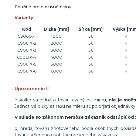
Použitie pre posuvné brány.
Varianty
Kód
Dĺžka
[mm]
Šírka
[mm]
Výška
[mm
C906IX-1
1000
56
14
C906IX-2
2000
56
14
C906IX-3
3000
56
14
C906IX-4
4000
56
14
C906IX-5
5000
56
14
C906IX-6
6000
56
14
Upozornenie !!
nakoľko sa jedná o tovar rezaný na mieru,
nie je mož
Jednotlivé dĺžky sa režú na mieru až po prijatí objednávky
V súlade so zákonom nemôže zákazník odstúpiť od 
b) predaj tovaru zhotoveného podľa osobitných požiada
tovaru určeného osobitne pre jedného zákazníka;