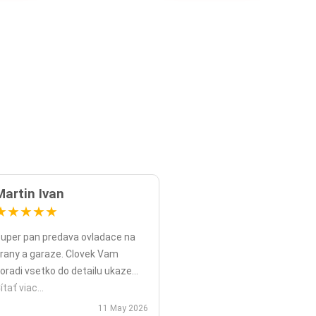
Martin Ivan
★
★
★
★
★
uper pan predava ovladace na
rany a garaze. Clovek Vam
oradi vsetko do detailu ukaze
opripade nadstavy priamo na
ítať viac...
ieste a ked uz nahodou to nejde
11 May 2026