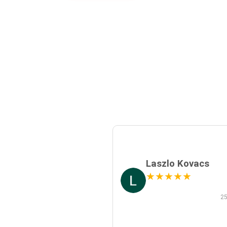
Laszlo Kovacs
★
★
★
★
★
25