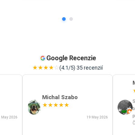
Google Recenzie
★
★
★
★
☆
(4.1/5) 35 recenzií
Michal Szabo
S
★
★
★
★
★
b
p
 May 2026
19 May 2026
p
Č
m