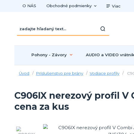
O NÁS
Obchodné podmienky
Viac
Pohony - Závory
AUDIO a VIDEO vrátni
Úvod
Príslušenstvo pre brány
Vodiace profily
C90
C906IX nerezový profil V 
cena za kus