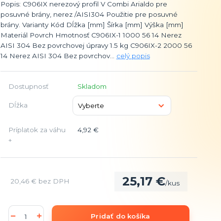
Popis: C906IX nerezový profil V Combi Arialdo pre
posuvné brány, nerez /AISI304 Použitie pre posuvné
brány. Varianty Kód Dĺžka [mm] Šírka [mm] Výška [mm]
Materiál Povrch Hmotnosť C906IX-1 1000 56 14 Nerez
AISI 304 Bez povrchovej úpravy 1.5 kg C906IX-2 2000 56
14 Nerez AISI 304 Bez povrchov...
celý popis
Dostupnosť
Skladom
Dĺžka
Príplatok za váhu
4,92 €
+
25,17 €
20,46 €
bez DPH
/
kus
Pridať do košíka