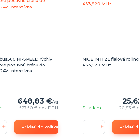
bus500 HI-SPEED rýchly
NICE INTI 2L fialová rollin
pre posuvnú bránu do
433,920 MHz
24V, intenzívna
648,83 €
25,6
/
ks
om
527,50 €
bez DPH
Skladom
20,83 €
Pridať do košíka
Pridať d