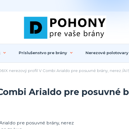
k
Príslušenstvo pre brány
Nerezové polotovary
6IX nerezový profil V Combi Arialdo pre posuvné brány, nerez /AI
Combi Arialdo pre posuvné br