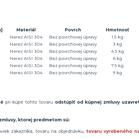
]
Materiál
Povrch
Hmotnosť
Nerez AISI 304
Bez povrchovej úpravy
1.5 kg
Nerez AISI 304
Bez povrchovej úpravy
3 kg
Nerez AISI 304
Bez povrchovej úpravy
4.5 kg
Nerez AISI 304
Bez povrchovej úpravy
6 kg
Nerez AISI 304
Bez povrchovej úpravy
7.5 kg
Nerez AISI 304
Bez povrchovej úpravy
9 kg
né
pri kúpe tohto tovaru
odstúpiť od kúpnej zmluvy uzavret
.
zmluvy, ktorej predmetom sú:
viek zákazníka, tovaru na objednávku,
tovaru vyrobeného n