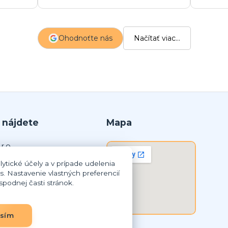
a
s
z
Ohodnoťte nás
Načítať viac...
p
 nájdete
Mapa
r.o.
ytické účely a v prípade udelenia
lná Streda
s. Nastavenie vlastných preferencií
podnej časti stránok.
8 259
3837948
SK2023837948
asím