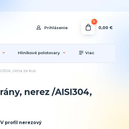
0
0,00 €
Prihlásenie
Hliníkové polotovary
Viac
SI304, cena za kus
ány, nerez /AISI304,
V profil nerezový