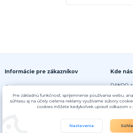
Informácie pre zákazníkov
Kde nás
DANDO, s.
O nás
č.679
Pre základnú funkčnosť, spríjemnenie používania webu, anal
Obchodné podmienky
925 63 Do
súhlasu aj na účely cielenia reklamy využívame súbory cookie
Odstúpenie od zmluvy
cookies môžete kedykoľvek upraviť odkazom v s
IČO: 4734
Ako nakupovať
DIČ: 202
IČ DPH: 
Nastavenia
Súhl