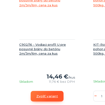
C902/16 - Vodiaci profil U pre
KIT-Ro
posuvné brány do betónu
pohon 
2m/3m/6m, cena za kus
500kg, 
14,46 €
/
kus
Sklad
Skladom
11,76 €
bez DPH
Zvoliť variant