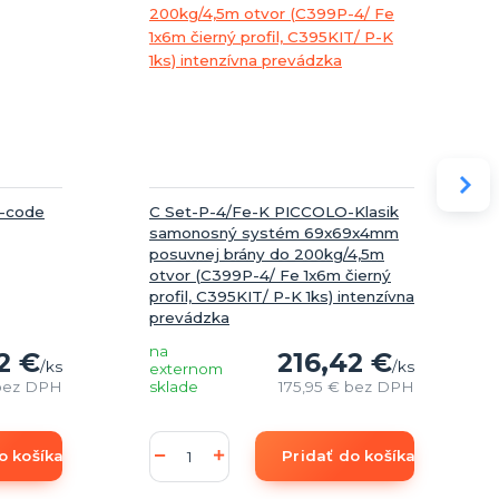
g-code
C Set-P-4/Fe-K PICCOLO-Klasik
samonosný systém 69x69x4mm
posuvnej brány do 200kg/4,5m
otvor (C399P-4/ Fe 1x6m čierný
profil, C395KIT/ P-K 1ks) intenzívna
prevádzka
na
2 €
216,42 €
/
ks
/
ks
externom
bez DPH
sklade
175,95 €
bez DPH
o košíka
Pridať do košíka