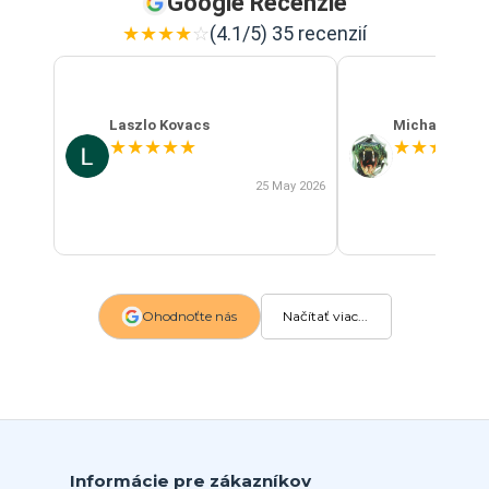
Google Recenzie
★
★
★
★
☆
(4.1/5) 35 recenzií
Laszlo Kovacs
Michal Szab
★
★
★
★
★
★
★
★
★
★
25 May 2026
Ohodnoťte nás
Načítať viac...
Informácie pre zákazníkov