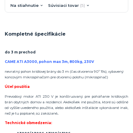
Na stiahnutie
Súvisiaci tovar
5
Kompletné špecifikácie
do 3 m prechod
CAME ATI A3000, pohon max 3m, 800kg, 230V
nevratný pohon krídlovej brány do 3 m (čas otvorenia 90º 19s), vybavený
koncovým mikrospínačom pre otvorenú polohu (mikrospínač)
Účel použitia
Prevodový motor ATI 230 V je konštruovaný pre poháňanie krídlových
brán obytných domov a rezidencií. Akékoľvek iné použitia, ktoré sú odlišné
od vyššie uvedeného použitia, alebo akékoľvek inštalácie vykonávané inak,
než je tu popísané, sú
zakázané
.
Technické obmedzenia: