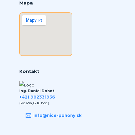
Mapa
Kontakt
Ing. Daniel Doboš
+421 902331936
(Po-Pia, 8-16 hod.)
info@nice-pohony.sk