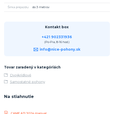
Šírka prejazdu
do 3 metrov
Kontakt box
+421 902331936
(Po-Pia, 8-16 hod.)
info@nice-pohony.sk
Tovar zaradený v kategóriách
Dvojkrídlové
Samostatné pohony
Na stiahnutie
CAME ATI 3024 manual