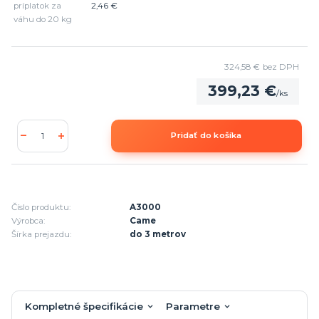
príplatok za
2,46 €
váhu do 20 kg
324,58 €
bez DPH
399,23 €
/
ks
Pridať do košíka
Číslo produktu:
A3000
Výrobca:
Came
Šírka prejazdu:
do 3 metrov
Kompletné špecifikácie
Parametre