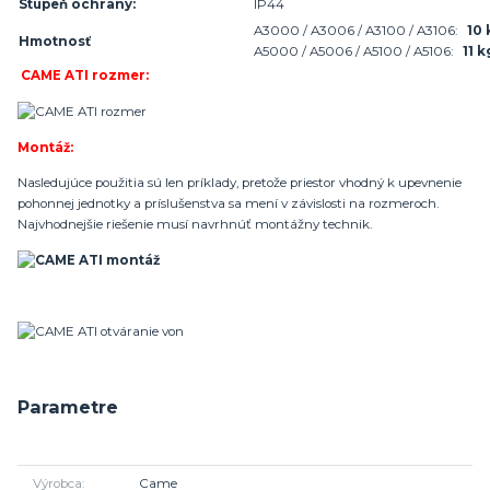
Stupeň
ochrany:
IP44
A3000 / A3006 / A3100 / A3106:
10 
Hmotnosť
A5000
/
A5006
/
A5100
/
A5106
:
11
k
CAME ATI rozmer:
Montáž:
Nasledujúce použitia sú len príklady, pretože priestor vhodný k upevnenie
pohonnej jednotky a príslušenstva sa mení v závislosti na rozmeroch.
Najvhodnejšie riešenie musí navrhnúť montážny technik.
Parametre
Výrobca
Came