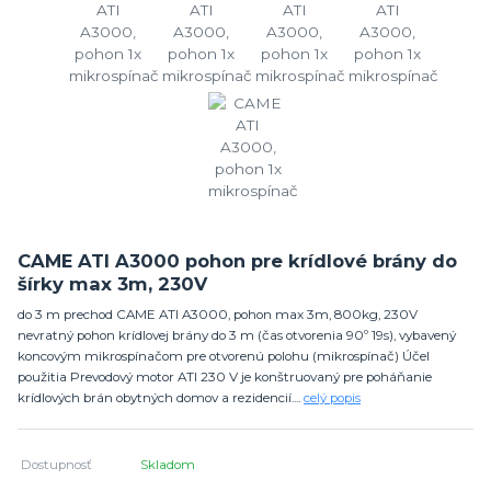
CAME ATI A3000 pohon pre krídlové brány do
šírky max 3m, 230V
do 3 m prechod CAME ATI A3000, pohon max 3m, 800kg, 230V
nevratný pohon krídlovej brány do 3 m (čas otvorenia 90º 19s), vybavený
koncovým mikrospínačom pre otvorenú polohu (mikrospínač) Účel
použitia Prevodový motor ATI 230 V je konštruovaný pre poháňanie
krídlových brán obytných domov a rezidencií....
celý popis
Dostupnosť
Skladom