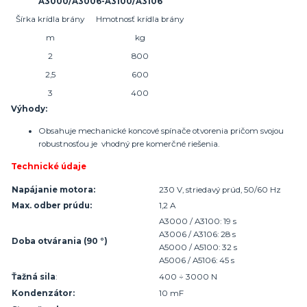
A3000/A3006-A3100/A3106
Šírka krídla brány
Hmotnosť krídla brány
m
kg
2
800
2,5
600
3
400
Výhody:
Obsahuje mechanické koncové spínače otvorenia pričom svojou
robustnosťou je vhodný pre komerčné riešenia.
Technické údaje
Napájanie motora:
230 V, striedavý prúd, 50/60 Hz
Max. odber prúdu:
1,2 A
A3000 / A3100: 19 s
A3006 / A3106: 28 s
Doba otvárania (90 °)
A5000 / A5100: 32 s
A5006 / A5106: 45 s
Ťažná sila
:
400 ÷ 3000 N
Kondenzátor:
10 mF