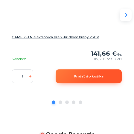
CAME ZF1 N elektronika pre 2-krídlové brány 230V
141,66 €
/
ks
Skladom
115,17 €
bez DPH
Pridať do košíka