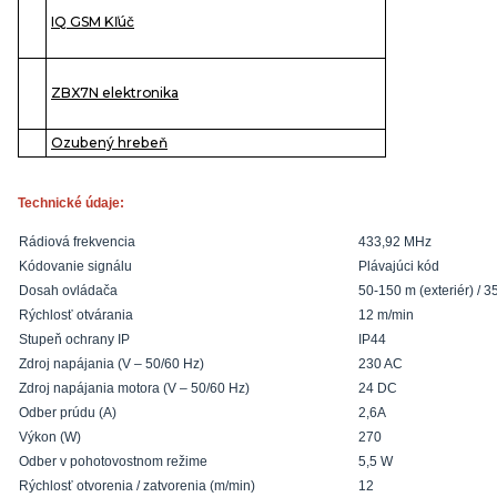
IQ GSM Kľúč
ZBX7N elektronika
Ozubený hrebeň
Technické údaje:
Rádiová frekvencia
433,92 MHz
Kódovanie signálu
Plávajúci kód
Dosah ovládača
50-150 m (exteriér) / 35
Rýchlosť otvárania
12 m/min
Stupeň ochrany IP
IP44
Zdroj napájania (V – 50/60 Hz)
230 AC
Zdroj napájania motora (V – 50/60 Hz)
24 DC
Odber prúdu (A)
2,6A
Výkon (W)
270
Odber v pohotovostnom režime
5,5 W
Rýchlosť otvorenia / zatvorenia (m/min)
12