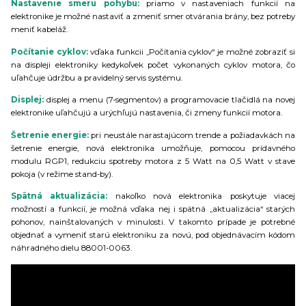
Nastavenie smeru pohybu:
priamo v nastaveniach funkcií na
elektronike je možné nastaviť a zmeniť smer otvárania brány, bez potreby
meniť kabeláž.
Počítanie cyklov:
vďaka funkcii „Počítania cyklov“ je možné zobraziť si
na displeji elektroniky kedykoľvek počet vykonaných cyklov motora, čo
uľahčuje údržbu a pravidelný servis systému.
Displej:
displej a menu (7-segmentov) a programovacie tlačidlá na novej
elektronike uľahčujú a urýchľujú nastavenia, či zmeny funkcií motora.
Šetrenie energie:
pri neustále narastajúcom trende a požiadavkách na
šetrenie energie, nová elektronika umožňuje, pomocou prídavného
modulu RGP1, redukciu spotreby motora z 5 Watt na 0,5 Watt v stave
pokoja (v režime stand-by).
Spätná aktualizácia:
nakoľko nová elektronika poskytuje viacej
možností a funkcií, je možná vďaka nej i spätná „aktualizácia“ starých
pohonov, nainštalovaných v minulosti. V takomto prípade je potrebné
objednať a vymeniť starú elektroniku za novú, pod objednávacím kódom
náhradného dielu 88001-0063.