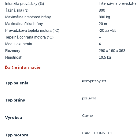
Intenzívna prevádzka
Intenzita prevádzky (%)
Ťažná sila (N)
800
Maximálna hmotnosť brány
800 kg
Maximálna šírka brány
20 m
Prevádzková teplota motora (°C)
-20 až +55
Tepelná ochrana motora (°C)
–
Modul ozubenia
4
Rozmery
290 x 160 x 363
Hmotnosť
10,5 kg
Ďalšie informácie:
kompletný set
Typ balenia
posuvná
Typ brány
Came
Výrobca
CAME CONNECT
Typ motora