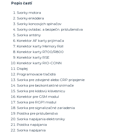
Popis častí
Svorky motora
Svorky enkódera
Svorky koncových spínačov
Svorky ovládac. a bezpečn. príslušenstva
Svorka antény
Konektor AF karty prijímača
Konektor karty Memory Roll
Konektor karty R700/R800
Konektor karty RSE
Konektor karty RIO-CONN
Displej
Programovacie tlačidlá
Svorka pre zdvojené alebo CRP pripojenie
Svorka pre bezkontaktné snímače
Svorka pre kódovú klávesnicu
Konektor pre GSM modul
Svorka pre RGP1 modul
Svorka pre signalizačné zariadenia
Poistka pre príslušenstvo
Svorka napájania elektroniky
Poistka napájania
Svorka napájania