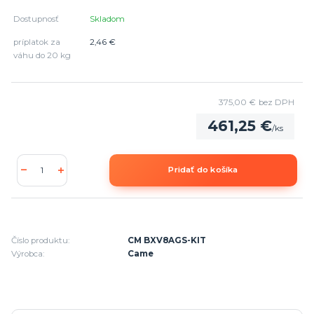
Dostupnosť
Skladom
príplatok za
2,46 €
váhu do 20 kg
375,00 €
bez DPH
461,25 €
/
ks
Pridať do košíka
Číslo produktu:
CM BXV8AGS-KIT
Výrobca:
Came