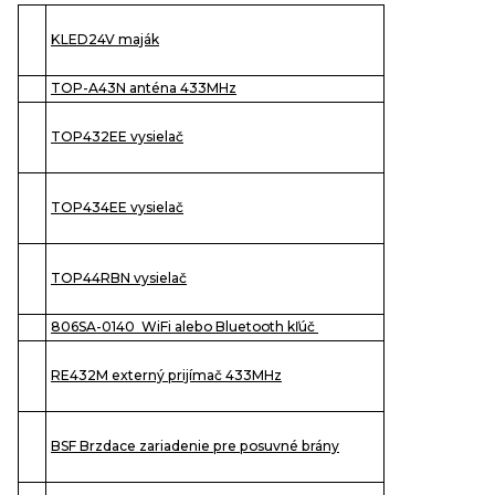
KLED24V maják
TOP-A43N anténa 433MHz
TOP432EE vysielač
TOP434EE vysielač
TOP44RBN vysielač
806SA-0140 WiFi alebo Bluetooth kľúč
RE432M externý prijímač 433MHz
BSF Brzdace zariadenie pre posuvné brány