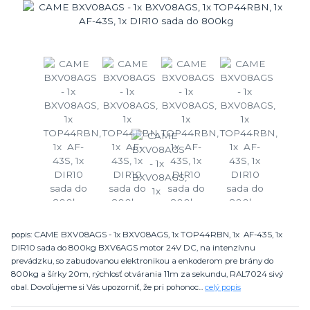
popis: CAME BXV08AGS - 1x BXV08AGS, 1x TOP44RBN, 1x AF-43S, 1x
DIR10 sada do 800kg BXV6AGS motor 24V DC, na intenzívnu
prevádzku, so zabudovanou elektronikou a enkoderom pre brány do
800kg a šírky 20m, rýchlosť otvárania 11m za sekundu, RAL7024 sivý
obal. Dovoľujeme si Vás upozorniť, že pri pohonoc...
celý popis