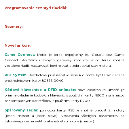
Programovanie cez štyri tlačidlá:
Rozmery:
Nové funkcie:
Came Connect:
Motor je teraz pripojiteľný ku Cloudu, cez Came
Connect.
Použitím určených gateway modulov je od teraz možné
vzdialene riadiť, nastavovať, kontrolovať a zobrazovať stav motora.
RIO System:
Bezdrôtové príslušenstvo série Rio môže byť teraz riadené
prostredníctvom karty 806SS-0040.
Kódové klávesnice a RFID snímače:
nová elektronika umožňuje
priame ovládanie kódových klávesníc, s použitím karty R800 a snímačov
bezkontaktných kariet/čipov, s použitím karty R700.
Spárovaný režim:
pomocou karty RSE je možné prepojiť 2 motory
(jeden master a jeden slave). Nastavenia všetkých parametrov sa
vykonávajú iba na elektronike jedného motora (master).