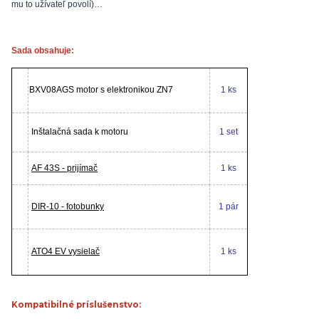
mu to užívateľ povolí)…
Sada obsahuje:
BXV08AGS motor s elektronikou ZN7
1 ks
Inštalačná sada k motoru
1 set
AF 43S - prijímač
1 ks
DIR-10 - fotobunky
1 pár
ATO4 EV vysielač
1 ks
Kompatibilné príslušenstvo: