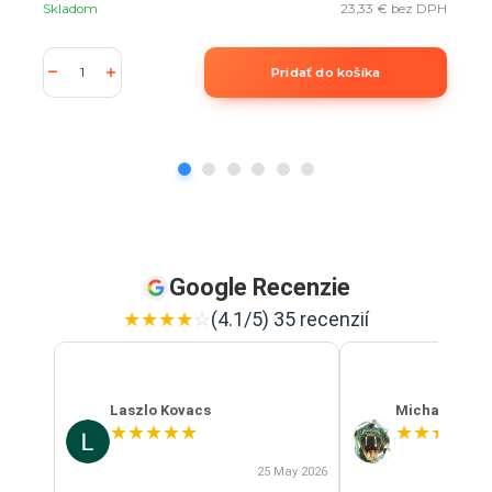
Skladom
23,33 €
bez DPH
Pridať do košíka
Google Recenzie
★
★
★
★
☆
(4.1/5) 35 recenzií
Laszlo Kovacs
Michal Szab
★
★
★
★
★
★
★
★
★
★
25 May 2026