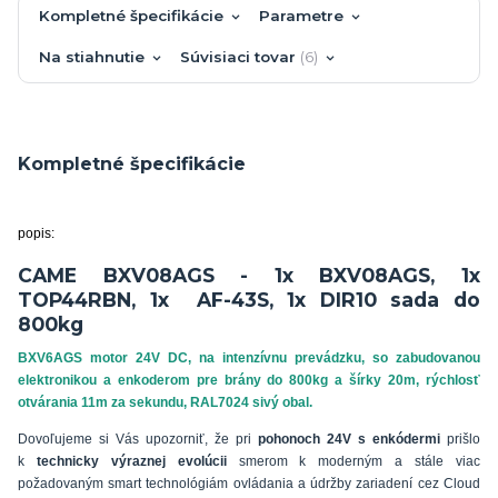
Kompletné špecifikácie
Parametre
Na stiahnutie
Súvisiaci tovar
6
Kompletné špecifikácie
popis:
CAME BXV08AGS - 1x BXV08AGS, 1x
TOP44RBN, 1x AF-43S, 1x DIR10 sada do
800kg
BXV6AGS motor 24V DC, na intenzívnu prevádzku, so zabudovanou
elektronikou a enkoderom pre brány do 800kg a šírky 20m, rýchlosť
otvárania 11m za sekundu, RAL7024 sivý obal.
Dovoľujeme si Vás upozorniť, že pri
pohonoch 24V s enkódermi
prišlo
k
technicky výraznej evolúcii
smerom k moderným a stále viac
požadovaným smart technológiám ovládania a údržby zariadení cez Cloud