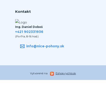
Kontakt
Ing. Daniel Doboš
+421 902331936
(Po-Pia, 8-16 hod.)
info@nice-pohony.sk
Vytvorené na
Eshop-rychlo.sk