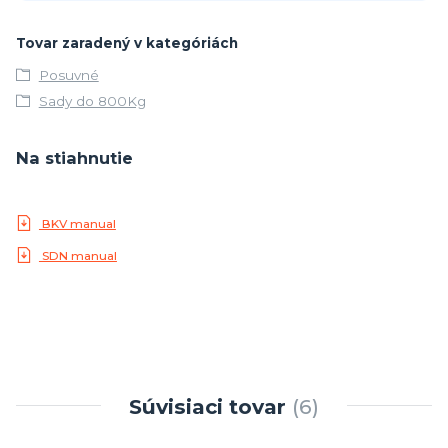
Tovar zaradený v kategóriách
Posuvné
Sady do 800Kg
Na stiahnutie
BKV manual
SDN manual
Súvisiaci tovar
6