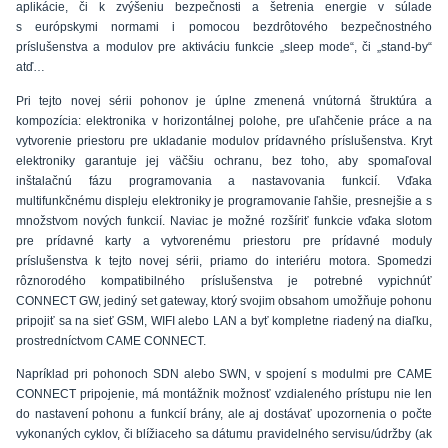
aplikácie, či k zvýšeniu bezpečnosti a šetrenia energie v súlade
s európskymi normami i pomocou bezdrôtového bezpečnostného
príslušenstva a modulov pre aktiváciu funkcie „sleep mode“, či „stand-by“
atď…
Pri tejto novej sérii pohonov je úplne zmenená vnútorná štruktúra a
kompozícia: elektronika v horizontálnej polohe, pre uľahčenie práce a na
vytvorenie priestoru pre ukladanie modulov prídavného príslušenstva. Kryt
elektroniky garantuje jej väčšiu ochranu, bez toho, aby spomaľoval
inštalačnú fázu programovania a nastavovania funkcií. Vďaka
multifunkčnému displeju elektroniky je programovanie ľahšie, presnejšie a s
množstvom nových funkcií. Naviac je možné rozšíriť funkcie vďaka slotom
pre prídavné karty a vytvorenému priestoru pre prídavné moduly
príslušenstva k tejto novej sérii, priamo do interiéru motora. Spomedzi
rôznorodého kompatibilného príslušenstva je potrebné vypichnúť
CONNECT GW, jediný set gateway, ktorý svojim obsahom umožňuje pohonu
pripojiť sa na sieť GSM, WIFI alebo LAN a byť kompletne riadený na diaľku,
prostredníctvom CAME CONNECT.
Napríklad pri pohonoch SDN alebo SWN, v spojení s modulmi pre CAME
CONNECT pripojenie, má montážnik možnosť vzdialeného prístupu nie len
do nastavení pohonu a funkcií brány, ale aj dostávať upozornenia o počte
vykonaných cyklov, či blížiaceho sa dátumu pravidelného servisu/údržby (ak