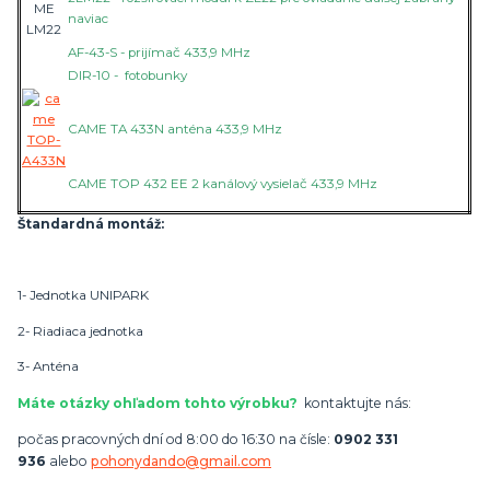
naviac
AF-43-S - prijímač 433,9 MHz
DIR-10 - fotobunky
CAME TA 433N anténa 433,9 MHz
CAME TOP 432 EE 2 kanálový vysielač 433,9 MHz
Štandardná montáž:
1- Jednotka UNIPARK
2- Riadiaca jednotka
3- Anténa
Máte otázky ohľadom tohto výrobku?
kontaktujte nás:
počas pracovných dní od 8:00 do 16:30 na čísle:
0902 331
936
alebo
pohonydando@gmail.com