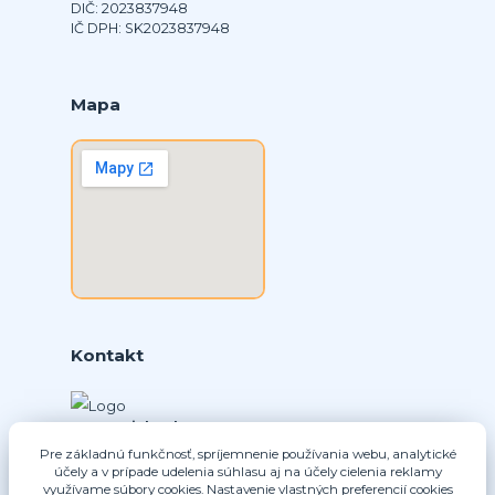
DIČ: 2023837948
IČ DPH: SK2023837948
Mapa
Kontakt
Ing. Daniel Doboš
+421 902331936
Pre základnú funkčnosť, spríjemnenie používania webu, analytické
účely a v prípade udelenia súhlasu aj na účely cielenia reklamy
(Po-Pia, 8-16 hod.)
využívame súbory cookies. Nastavenie vlastných preferencií cookies