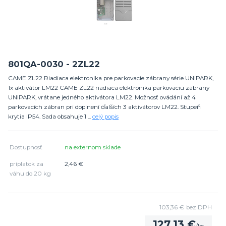
801QA-0030 - 2ZL22
CAME ZL22 Riadiaca elektronika pre parkovacie zábrany série UNIPARK,
1x aktivátor LM22 CAME ZL22 riadiaca elektronika parkovaciu zábrany
UNIPARK, vrátane jedného aktivátora LM22. Možnosť ovádání až 4
parkovacích zábran pri doplnení ďalších 3 aktivátorov LM22. Stupeň
krytia IP54. Sada obsahuje 1 ...
celý popis
Dostupnosť
na externom sklade
príplatok za
2,46 €
váhu do 20 kg
103,36 €
bez DPH
127,13 €
/
ks