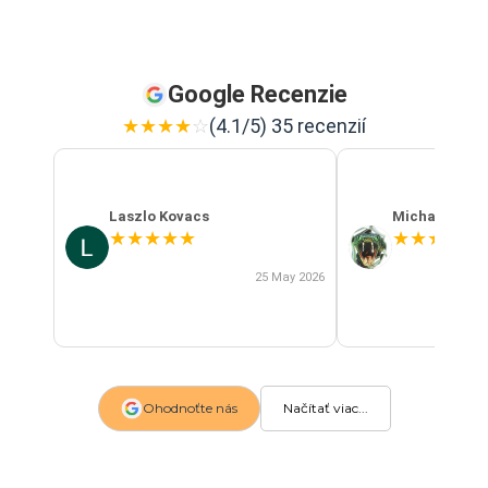
Google Recenzie
★
★
★
★
☆
(4.1/5) 35 recenzií
Laszlo Kovacs
Michal Szab
★
★
★
★
★
★
★
★
★
★
25 May 2026
Ohodnoťte nás
Načítať viac...