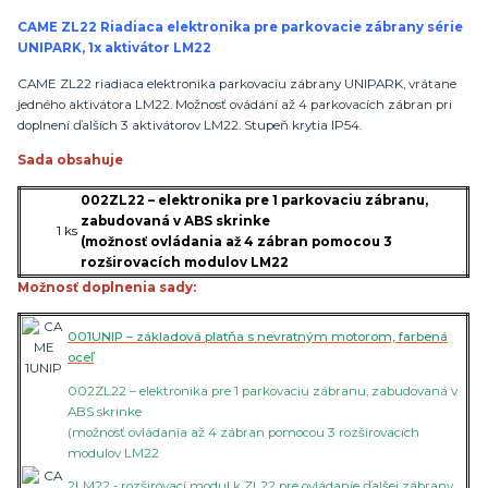
CAME ZL22 Riadiaca elektronika pre parkovacie zábrany série
UNIPARK, 1x aktivátor LM22
CAME ZL22 riadiaca elektronika parkovaciu zábrany UNIPARK, vrátane
jedného aktivátora LM22. Možnosť ovádání až 4 parkovacích zábran pri
doplnení ďalších 3 aktivátorov LM22. Stupeň krytia IP54.
Sada obsahuje
002ZL22 – elektronika pre 1 parkovaciu zábranu,
zabudovaná v ABS skrinke
1 ks
(možnosť ovládania až 4 zábran pomocou 3
rozširovacích modulov LM22
Možnosť doplnenia sady:
001UNIP – základová platňa s nevratným motorom, farbená
oceľ
002ZL22 – elektronika pre 1 parkovaciu zábranu, zabudovaná v
ABS skrinke
(možnosť ovládania až 4 zábran pomocou 3 rozširovacích
modulov LM22
2LM22 - rozširovací modul k ZL22 pre ovládanie ďalšej zábrany