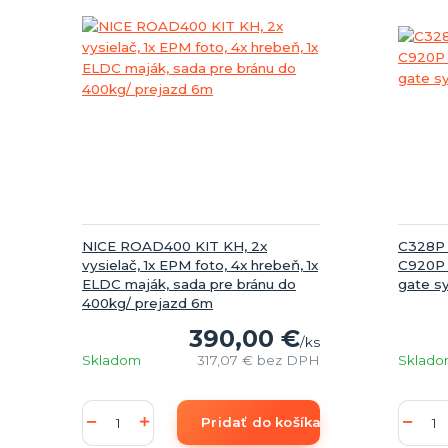
NICE ROAD400 KIT KH, 2x
C328P D
vysielač, 1x EPM foto, 4x hrebeň, 1x
C920P 
ELDC maják, sada pre bránu do
gate s
400kg/ prejazd 6m
390,00 €
/
ks
Skladom
317,07 €
bez DPH
Sklad
Pridať do košíka