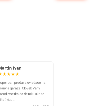
Martin Ivan
★
★
★
★
★
uper pan predava ovladace na
rany a garaze. Clovek Vam
oradi vsetko do detailu ukaze
opripade nadstavy priamo na
ítať viac...
ieste a ked uz nahodou to nejde