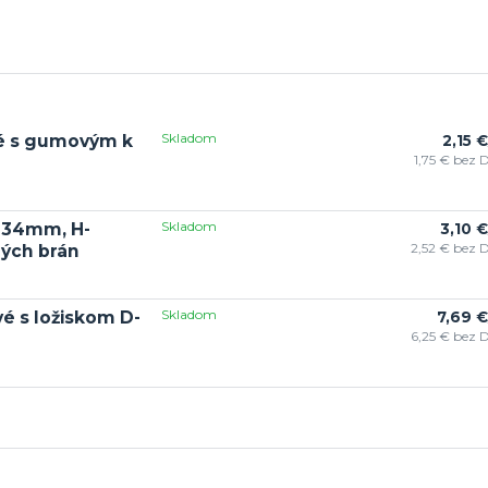
Skladom
vé s gumovým k
2,15 €
1,75 €
bez 
Skladom
D-34mm, H-
3,10 €
2,52 €
bez 
ých brán
Skladom
é s ložiskom D-
7,69 €
6,25 €
bez 