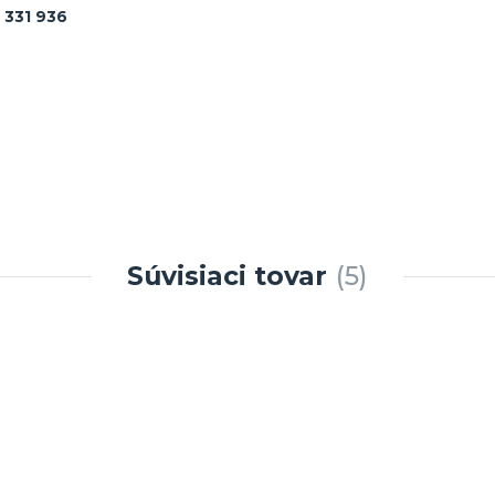
 331 936
Súvisiaci tovar
5