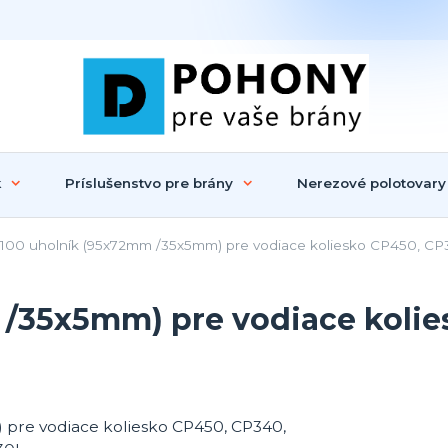
k
Príslušenstvo pre brány
Nerezové polotovary
00 uholník (95x72mm /35x5mm) pre vodiace koliesko CP450, C
/35x5mm) pre vodiace kolie