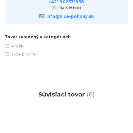
+421 902331936
(Po-Pia, 8-16 hod.)
info@nice-pohony.sk
Tovar zaradený v kategóriách
Profily
Tyče ploché
Súvisiaci tovar
6