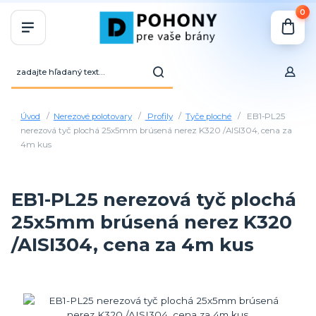
0
Úvod
Nerezové polotovary
Profily
Tyče ploché
EB1-PL25
nerezová tyč plochá 25x5mm brúsená nerez K320 /AISI304, cena za
4m kus
EB1-PL25 nerezová tyč plochá
25x5mm brúsená nerez K320
/AISI304, cena za 4m kus