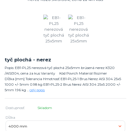
tyč plochá - nerez
Popis: EB1-PL25 nerezová tyč plochá 25x5mm brúsená nerez K320
/AISI304, cena za kus Varianty Kód Povrch Materiál Rozmer
Dĺžka [mm] Tolerancia Hmotnosť EB1-PL25-1 Brus Nerez AISI 304 25x5
1000 +/- 5mm 0.98 kg EB1-PL25-2 Brus Nerez AISI 304 25x5 2000 +/-
5mm 1.96 kg ...
celý popis
Dostupnosť
Skladom
Dĺžka