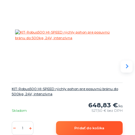
KIT-Robus500 HI-SPEED rýchly pohon pre posuvnú bránu do
500kg, 24V, intenzívna
648,83 €
/
ks
Skladom
527,50 €
bez DPH
Pridať do košíka