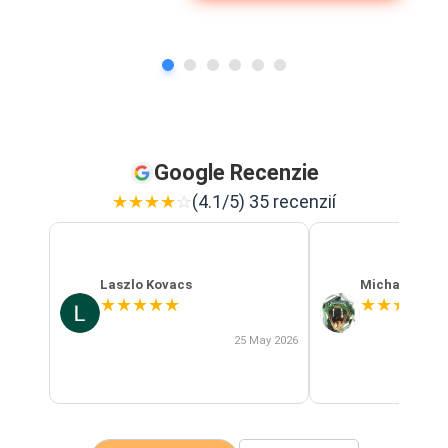
Google Recenzie
★
★
★
★
☆
(4.1/5) 35 recenzií
Laszlo Kovacs
Michal Szab
★
★
★
★
★
★
★
★
★
★
25 May 2026