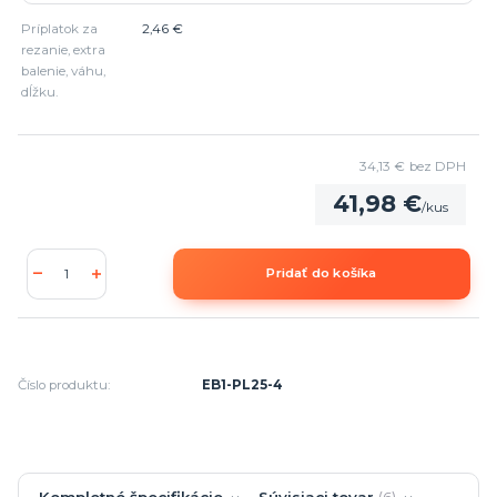
Príplatok za
2,46 €
rezanie, extra
balenie, váhu,
dĺžku.
34,13 €
bez DPH
41,98 €
/
kus
Pridať do košíka
Číslo produktu:
EB1-PL25-4
Kompletné špecifikácie
Súvisiaci tovar
6