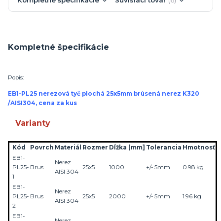
Kompletné špecifikácie
Popis:
EB1-PL25 nerezová tyč plochá 25x5mm brúsená nerez K320
/AISI304, cena za kus
Varianty
Kód
Povrch
Materiál
Rozmer
Dĺžka
[mm]
Tolerancia
Hmotnosť
EB1-
Nerez
PL25-
Brus
25x5
1000
+/- 5mm
0.98 kg
AISI 304
1
EB1-
Nerez
PL25-
Brus
25x5
2000
+/- 5mm
1.96 kg
AISI 304
2
EB1-
Nerez