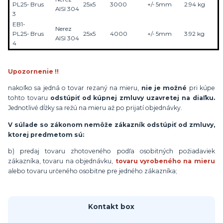
PL25-
Brus
25x5
3000
+/- 5mm
2.94 kg
AISI 304
3
EB1-
Nerez
PL25-
Brus
25x5
4000
+/- 5mm
3.92 kg
AISI 304
4
Upozornenie !!
nakoľko sa jedná o tovar rezaný na mieru,
nie je možné
pri kúpe
tohto tovaru
odstúpiť od kúpnej zmluvy uzavretej na diaľku.
Jednotlivé dĺžky sa režú na mieru až po prijatí objednávky.
V súlade so zákonom nemôže zákazník odstúpiť od zmluvy,
ktorej predmetom sú:
b) predaj tovaru zhotoveného podľa osobitných požiadaviek
zákazníka, tovaru na objednávku,
tovaru vyrobeného na mieru
alebo tovaru určeného osobitne pre jedného zákazníka;
Kontakt box