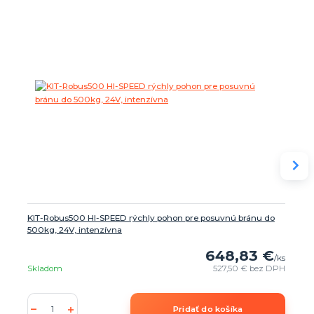
KIT-Robus500 HI-SPEED rýchly pohon pre posuvnú bránu do
500kg, 24V, intenzívna
648,83 €
/
ks
Skladom
527,50 €
bez DPH
Pridať do košíka