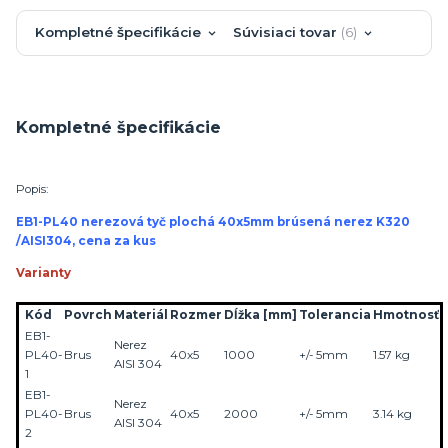
Kompletné špecifikácie
Súvisiaci tovar
6
Kompletné špecifikácie
Popis:
EB1-PL40 nerezová tyč plochá 40x5mm brúsená nerez K320
/AISI304, cena za kus
Varianty
Kód
Povrch
Materiál
Rozmer
Dĺžka
[mm]
Tolerancia
Hmotnosť
EB1-
Nerez
PL40-
Brus
40x5
1000
+/- 5mm
1.57 kg
AISI 304
1
EB1-
Nerez
PL40-
Brus
40x5
2000
+/- 5mm
3.14 kg
AISI 304
2