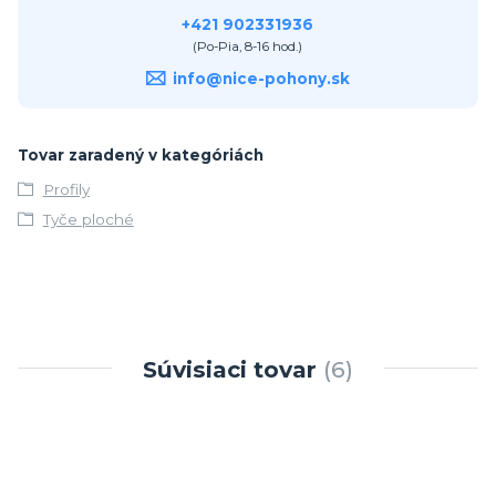
+421 902331936
(Po-Pia, 8-16 hod.)
info@nice-pohony.sk
Tovar zaradený v kategóriách
Profily
Tyče ploché
Súvisiaci tovar
6