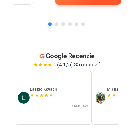
Google Recenzie
★
★
★
★
☆
(4.1/5) 35 recenzií
Laszlo Kovacs
Michal Szab
★
★
★
★
★
★
★
★
★
★
25 May 2026