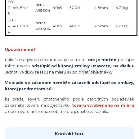
EB1-
Nerez
PL40-
Brus
40x5
3000
+/- 5mm
4.71 kg
AISI 304
3
EB1-
Nerez
PL40-
Brus
40x5
4000
+/- 5mm
6.28 kg
AISI 304
4
Upozornenie !!
nakoľko sa jedná o tovar rezaný na mieru,
nie je možné
pri kúpe
tohto tovaru
odstúpiť od kúpnej zmluvy uzavretej na diaľku.
Jednotlivé dĺžky sa režú na mieru až po prijatí objednávky.
V súlade so zákonom nemôže zákazník odstúpiť od zmluvy,
ktorej predmetom sú:
b) predaj tovaru zhotoveného podľa osobitných požiadaviek
zákazníka, tovaru na objednávku,
tovaru vyrobeného na mieru
alebo tovaru určeného osobitne pre jedného zákazníka;
Kontakt box