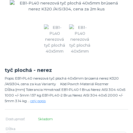
tyč plochá - nerez
Popis: EB1-PL40 nerezová tyč plochá 40x5mm brúsená nerez K320
/AISI304, cena za kus Varianty Kód Povrch Materiál Rozmer
Dĺžka [mm] Tolerancia Hmotnosť EB1-PL40-1 Brus Nerez AISI 304 40x5
1000 +/- 5mm 1.57 kg EB1-PL40-2 Brus Nerez AISI 304 40x5 2000 +/-
5mm 3.14 kg ...
celý popis
Dostupnosť
Skladom
Dĺžka