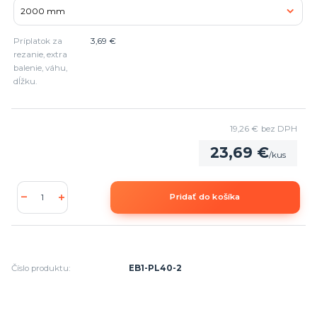
Príplatok za
3,69 €
rezanie, extra
balenie, váhu,
dĺžku.
19,26 €
bez DPH
23,69 €
/
kus
Pridať do košíka
Číslo produktu:
EB1-PL40-2