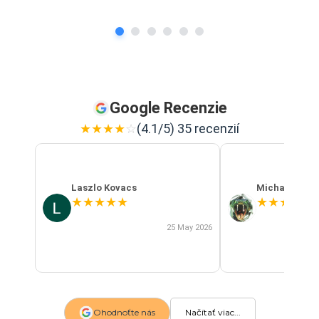
Google Recenzie
★
★
★
★
☆
(4.1/5) 35 recenzií
Laszlo Kovacs
Michal Szab
★
★
★
★
★
★
★
★
★
★
25 May 2026
Ohodnoťte nás
Načítať viac...