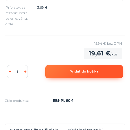
Príplatok za
3,69 €
rezanie, extra
balenie, váhu,
dĺžku.
15,94 €
bez DPH
19,61 €
/
kus
Pridať do košíka
Číslo produktu:
EB1-PL60-1
Kompletné špecifikácie
Súvisiaci tovar
6