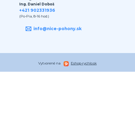
Ing. Daniel Doboš
+421 902331936
(Po-Pia, 8-16 hod.)
info@nice-pohony.sk
Vytvorené na
Eshop-rychlo.sk