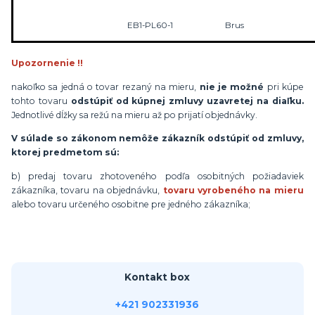
EB1-PL60-1
Brus
Upozornenie !!
nakoľko sa jedná o tovar rezaný na mieru,
nie je možné
pri kúpe
tohto tovaru
odstúpiť od kúpnej zmluvy uzavretej na diaľku.
Jednotlivé dĺžky sa režú na mieru až po prijatí objednávky.
V súlade so zákonom nemôže zákazník odstúpiť od zmluvy,
ktorej predmetom sú:
b) predaj tovaru zhotoveného podľa osobitných požiadaviek
zákazníka, tovaru na objednávku,
tovaru vyrobeného na mieru
alebo tovaru určeného osobitne pre jedného zákazníka;
Kontakt box
+421 902331936