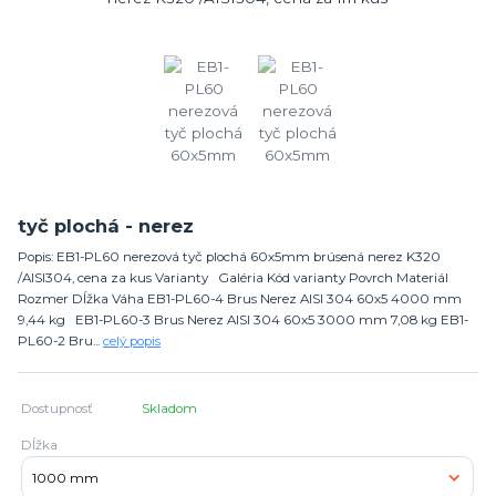
tyč plochá - nerez
Popis: EB1-PL60 nerezová tyč plochá 60x5mm brúsená nerez K320
/AISI304, cena za kus Varianty Galéria Kód varianty Povrch Materiál
Rozmer Dĺžka Váha EB1-PL60-4 Brus Nerez AISI 304 60x5 4000 mm
9,44 kg EB1-PL60-3 Brus Nerez AISI 304 60x5 3000 mm 7,08 kg EB1-
PL60-2 Bru...
celý popis
Dostupnosť
Skladom
Dĺžka