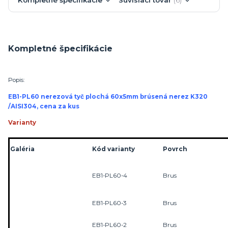
Kompletné špecifikácie
Popis:
EB1-PL60 nerezová tyč plochá 60x5mm brúsená nerez K320
/AISI304, cena za kus
Varianty
Galéria
Kód varianty
Povrch
EB1-PL60-4
Brus
EB1-PL60-3
Brus
EB1-PL60-2
Brus