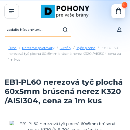
0
Úvod
Nerezové polotovary
Profily
Tyče ploché
EB1-PL60
nerezová tyč plochá 60x5mm brúsená nerez K320 /AISI304, cena za
1m kus
EB1-PL60 nerezová tyč plochá
60x5mm brúsená nerez K320
/AISI304, cena za 1m kus