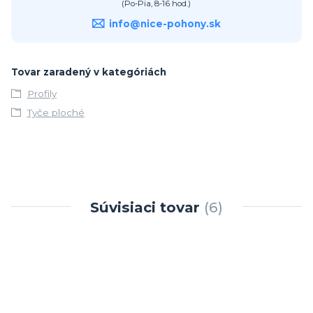
(Po-Pia, 8-16 hod.)
info@nice-pohony.sk
Tovar zaradený v kategóriách
Profily
Tyče ploché
Súvisiaci tovar
6