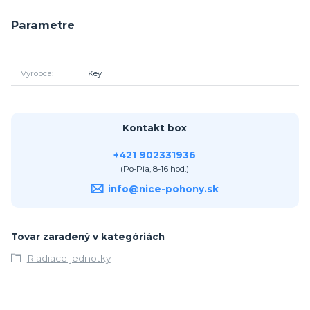
Parametre
Výrobca
Key
Kontakt box
+421 902331936
(Po-Pia, 8-16 hod.)
info@nice-pohony.sk
Tovar zaradený v kategóriách
Riadiace jednotky