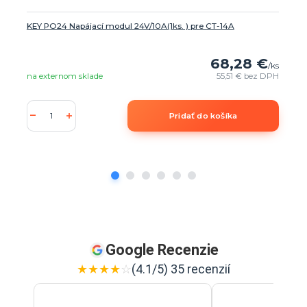
KEY PO24 Napájací modul 24V/10A(1ks. ) pre CT-14A
68,28 €
/
ks
na externom sklade
55,51 €
bez DPH
Pridať do košíka
Google Recenzie
★
★
★
★
☆
(4.1/5) 35 recenzií