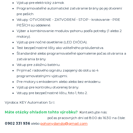
Výstup pre elektrický zámok
Programovateľné automatické zatváranie brány po jej otvorení
pre peších
Vstupy: OTVORENIE - ZATVORENÍ - STOP - krokovanie - PRE
PEŠÍCH sú oddelené.
Výber a kombinovanie modulov pohonu podľa potreby (1 alebo 2
motory).
Výstup pre nočné osvetlenie (LED DIÓDA).
Test bezpečnostné lišty ako voliteľného príslušenstva.
Štandardné alebo programovateľné spomalenie počas otvárania a
zatvárania brány
Vstup pre záložnú batériu.
Prijímač rádiového signálu zapojený do slotu so 4
programovatelnými výstupmi.
Pre motory s enkoderom alebo alebo bez enkoderu.
Výstup pre kontrolku otvorenej brány.
Vstupy pre bezpečnostné lištu, foto 1, foto 2.
Výrobca: KEY Automation S.r.l.
Máte otázky ohľadom tohto výrobku?
K
ontaktujte nás:
počas pracovných dní od 8:00 do 16:30 na čísle:
0902 331 936
alebo
pohonydando@gmail.com