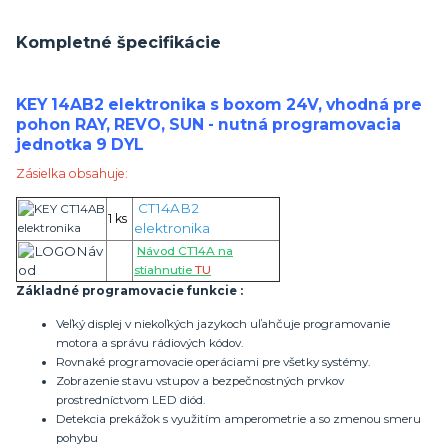
Kompletné špecifikácie
KEY 14AB2 elektronika s boxom 24V, vhodná pre
pohon RAY, REVO, SUN - nutná programovacia
jednotka 9 DYL
Zásielka obsahuje:
CT14AB2
1 ks
elektronika
Návod CT14A na
stiahnutie
TU
Základné programovacie funkcie :
Veľký displej v niekoľkých jazykoch uľahčuje programovanie
motora a správu rádiových kódov.
Rovnaké programovacie operáciami pre všetky systémy.
Zobrazenie stavu vstupov a bezpečnostných prvkov
prostredníctvom LED diód.
Detekcia prekážok s využitím amperometrie a so zmenou smeru
pohybu