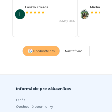
Laszlo Kovacs
Michal Szab
★
★
★
★
★
★
★
★
★
★
25 May 2026
Ohodnoťte nás
Načítať viac...
Informácie pre zákazníkov
O nás
Obchodné podmienky