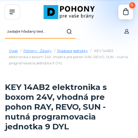
0
Úvod
Pohony - Závory
Riadiace jednotky
KEY 14AB2
elektronika s boxom 24V, vhodná pre pohon RAY, REVO, SUN - nutná
programovacia jednotka 9 DYL
KEY 14AB2 elektronika s
boxom 24V, vhodná pre
pohon RAY, REVO, SUN -
nutná programovacia
jednotka 9 DYL