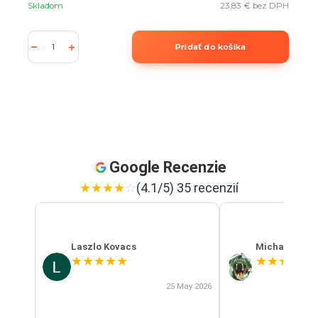
Skladom
23,83 €
bez DPH
Pridať do košíka
Google Recenzie
★
★
★
★
☆
(4.1/5) 35 recenzií
Laszlo Kovacs
Michal Szab
★
★
★
★
★
★
★
★
★
★
25 May 2026