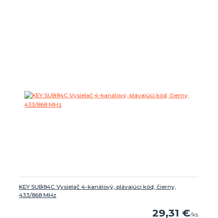
KEY SUB84C Vysielač 4-kanálový, plávajúci kód, čierny,
433/868 MHz
29,31 €
/
ks