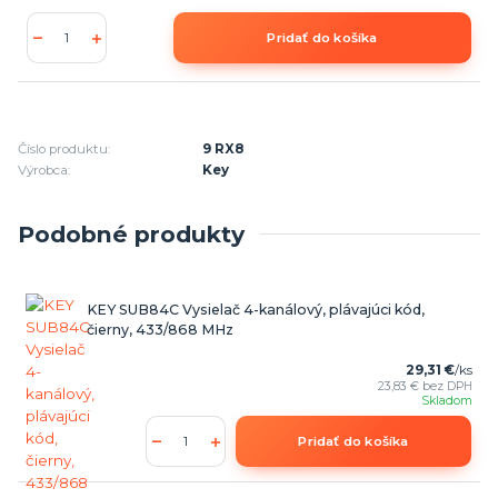
Pridať do košíka
Číslo produktu:
9 RX8
Výrobca:
Key
Podobné produkty
KEY SUB84C Vysielač 4-kanálový, plávajúci kód,
čierny, 433/868 MHz
29,31 €
/
ks
23,83 €
bez DPH
Skladom
Pridať do košíka