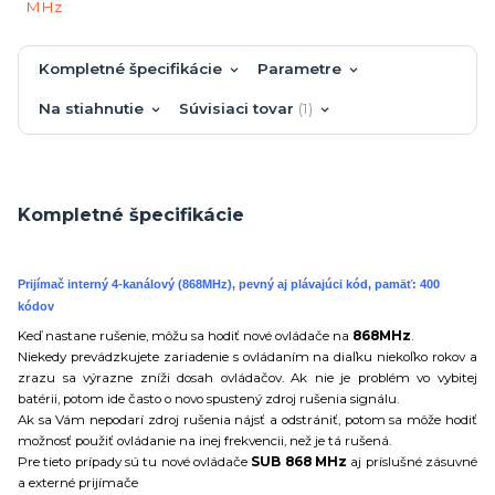
Kompletné špecifikácie
Parametre
Na stiahnutie
Súvisiaci tovar
1
Kompletné špecifikácie
Prijímač interný 4-kanálový (868MHz), pevný aj plávajúci kód, pamäť: 400
kódov
Keď nastane rušenie, môžu sa hodiť nové ovládače na
868MHz
.
Niekedy prevádzkujete zariadenie s ovládaním na diaľku niekoľko rokov a
zrazu sa výrazne zníži dosah ovládačov. Ak nie je problém vo vybitej
batérii, potom ide často o novo spustený zdroj rušenia signálu.
Ak sa Vám nepodarí zdroj rušenia nájsť a odstrániť, potom sa môže hodiť
možnosť použiť ovládanie na inej frekvencii, než je tá rušená.
Pre tieto prípady sú tu nové ovládače
SUB 868 MHz
aj príslušné zásuvné
a externé prijímače