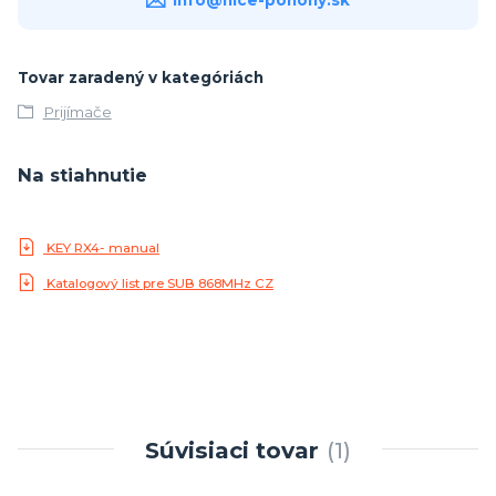
info@nice-pohony.sk
Tovar zaradený v kategóriách
Prijímače
Na stiahnutie
KEY RX4- manual
Katalogový list pre SUB 868MHz CZ
Súvisiaci tovar
1