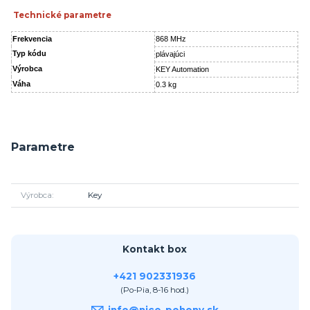
Technické parametre
Frekvencia
868 MHz
Typ kódu
plávajúci
Výrobca
KEY Automation
Váha
0.3 kg
Parametre
Výrobca
Key
Kontakt box
+421 902331936
(Po-Pia, 8-16 hod.)