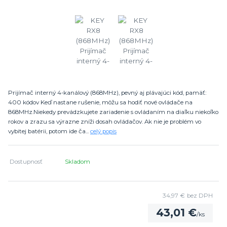
Prijímač interný 4-kanálový (868MHz), pevný aj plávajúci kód, pamäť:
400 kódov Keď nastane rušenie, môžu sa hodiť nové ovládače na
868MHz.Niekedy prevádzkujete zariadenie s ovládaním na diaľku niekoľko
rokov a zrazu sa výrazne zníži dosah ovládačov. Ak nie je problém vo
vybitej batérii, potom ide ča...
celý popis
Dostupnosť
Skladom
34,97 €
bez DPH
43,01 €
/
ks