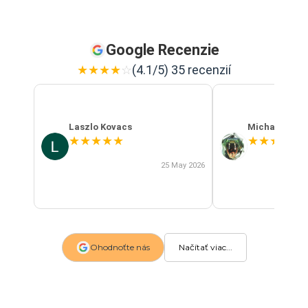
Google Recenzie
★
★
★
★
☆
(4.1/5) 35 recenzií
Laszlo Kovacs
Michal Szab
★
★
★
★
★
★
★
★
★
★
25 May 2026
Ohodnoťte nás
Načítať viac...