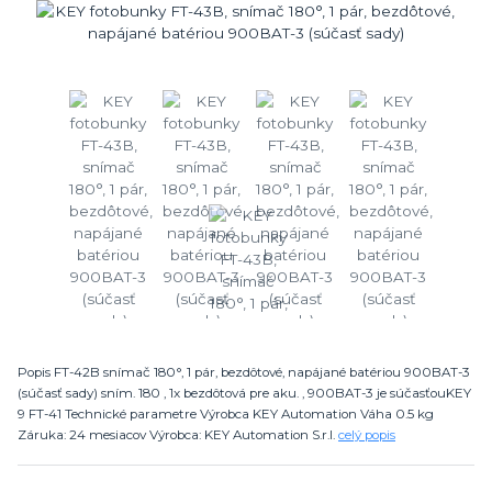
Popis FT-42B snímač 180°, 1 pár, bezdôtové, napájané batériou 900BAT-3
(súčasť sady) sním. 180 , 1x bezdôtová pre aku. , 900BAT-3 je súčasťouKEY
9 FT-41 Technické parametre Výrobca KEY Automation Váha 0.5 kg
Záruka: 24 mesiacov Výrobca: KEY Automation S.r.l.
celý popis