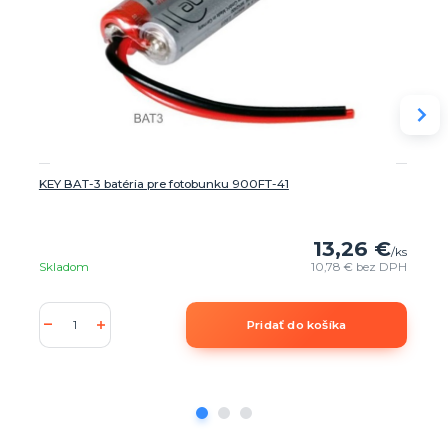
KEY BAT-3 batéria pre fotobunku 900FT-41
13,26 €
/
ks
Skladom
10,78 €
bez DPH
Pridať do košíka