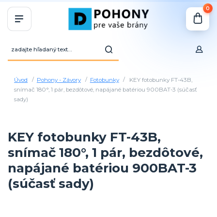
0
Úvod
Pohony - Závory
Fotobunky
KEY fotobunky FT-43B,
snímač 180°, 1 pár, bezdôtové, napájané batériou 900BAT-3 (súčasť
sady)
KEY fotobunky FT-43B,
snímač 180°, 1 pár, bezdôtové,
napájané batériou 900BAT-3
(súčasť sady)