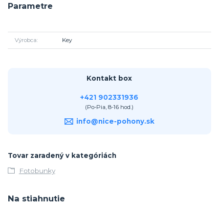
Parametre
Výrobca
Key
Kontakt box
+421 902331936
(Po-Pia, 8-16 hod.)
info@nice-pohony.sk
Tovar zaradený v kategóriách
Fotobunky
Na stiahnutie