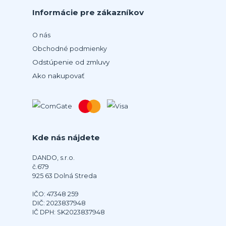
Informácie pre zákazníkov
O nás
Obchodné podmienky
Odstúpenie od zmluvy
Ako nakupovať
Kde nás nájdete
DANDO, s.r.o.
č.679
925 63 Dolná Streda
IČO: 47348 259
DIČ: 2023837948
IČ DPH: SK2023837948