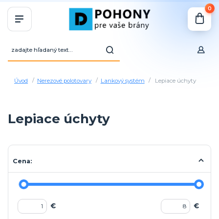
0
Úvod
Nerezové polotovary
Lankový systém
Lepiace úchyty
Lepiace úchyty
Cena:
€
€