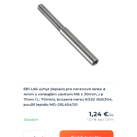
EB1-LK4 úchyt (lepiaci) pre nerezové lanko ø
4mm s vonkajším závitom M6 x 30mm, ( ø
7mm / L: 70mm), brúsená nerez K320 /AISI304,
použiť lepidlo MD-GEL454/20
1,24 €
/
ks
Skladom
1,01 €
bez DPH