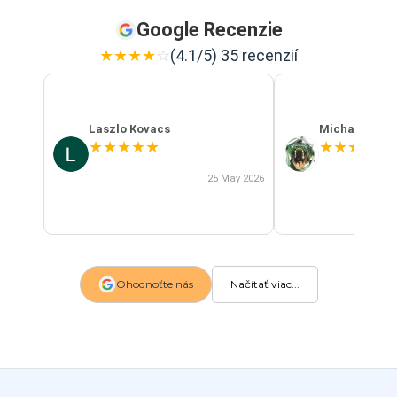
Google Recenzie
★
★
★
★
☆
(4.1/5) 35 recenzií
Laszlo Kovacs
Michal Szab
★
★
★
★
★
★
★
★
★
★
25 May 2026
Ohodnoťte nás
Načítať viac...