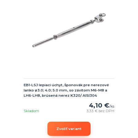
EB1-LSJ lepiaci úchyt, šponovák pre nerezové
lanko ø3.0; 4.0; 5.0 mm, so závitom M6-M8 a
LH6-LH8, brúsená nerez K320/ AISI304
4,10 €
/
ks
Skladom
3,33 €
bez DPH
Zvoliť variant