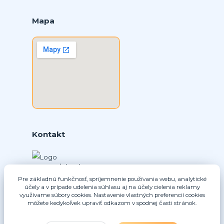
Mapa
Kontakt
Ing. Daniel Doboš
+421 902331936
Pre základnú funkčnosť, spríjemnenie používania webu, analytické
(Po-Pia, 8-16 hod.)
účely a v prípade udelenia súhlasu aj na účely cielenia reklamy
využívame súbory cookies. Nastavenie vlastných preferencií cookies
môžete kedykoľvek upraviť odkazom v spodnej časti stránok.
info@nice-pohony.sk