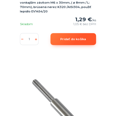
vonkajším závitom M6 x 30mm, ( ø 8mm / L:
70mm), brúsená nerez K320 /AISI304, použiť
lepidlo EV1454/20
1,29 €
/
ks
Skladom
1,05 €
bez DPH
Pridať do košíka