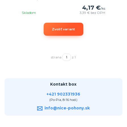
4,17 €
/
ks
Skladom
3,39 €
bez DPH
Zvoliť variant
strana
z 1
Kontakt box
+421 902331936
(Po-Pia, 8-16 hod.)
info@nice-pohony.sk