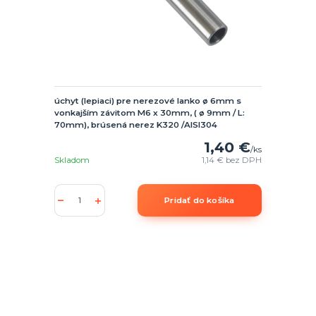
úchyt (lepiaci) pre nerezové lanko ø 6mm s
vonkajším závitom M6 x 30mm, ( ø 9mm / L:
70mm), brúsená nerez K320 /AISI304
1,40 €
/
ks
Skladom
1,14 €
bez DPH
Pridať do košíka