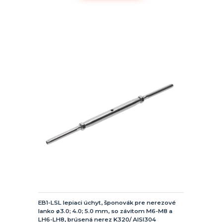
EB1-LSL lepiaci úchyt, šponovák pre nerezové
lanko ø3.0; 4.0; 5.0 mm, so závitom M6-M8 a
LH6-LH8, brúsená nerez K320/ AISI304