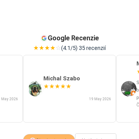
Google Recenzie
★
★
★
★
☆
(4.1/5) 35 recenzií
Michal Szabo
S
★
★
★
★
★
b
p
 May 2026
19 May 2026
p
Č
m
a
s
z