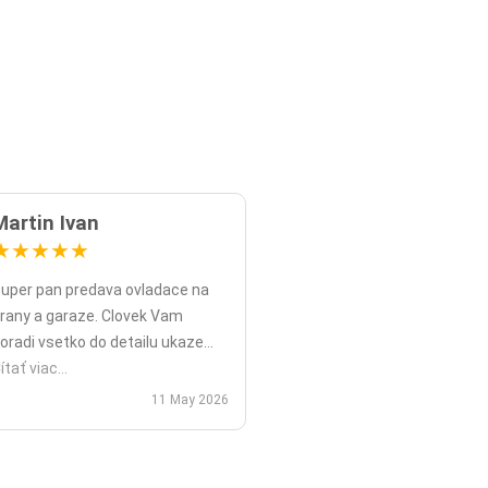
Martin Ivan
★
★
★
★
★
uper pan predava ovladace na
rany a garaze. Clovek Vam
oradi vsetko do detailu ukaze
opripade nadstavy priamo na
ítať viac...
ieste a ked uz nahodou to nejde
11 May 2026
ko v mojom pripade zavolali sme
polu videohor a priamo pomohol
 nadstavenim. Za mna je tento