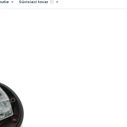
nutie
Súvisiaci tovar
1