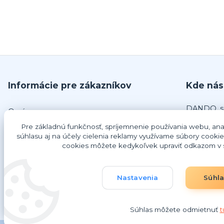
Informácie pre zákazníkov
Kde nás
DANDO, s.
O nás
č.679
Pre základnú funkčnosť, spríjemnenie používania webu, anal
Obchodné podmienky
925 63 Do
súhlasu aj na účely cielenia reklamy využívame súbory cookie
Odstúpenie od zmluvy
cookies môžete kedykoľvek upraviť odkazom v s
IČO: 4734
Ako nakupovať
DIČ: 202
IČ DPH: 
Nastavenia
Súhl
Súhlas môžete odmietnuť
t