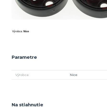
Výrobca:
Nice
Parametre
Výrobca
Nice
Na stiahnutie