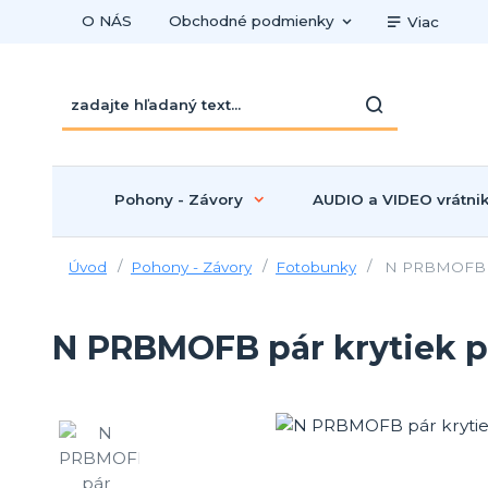
O NÁS
Obchodné podmienky
Viac
Pohony - Závory
AUDIO a VIDEO vrátni
Úvod
Pohony - Závory
Fotobunky
N PRBMOFB pá
N PRBMOFB pár krytiek 