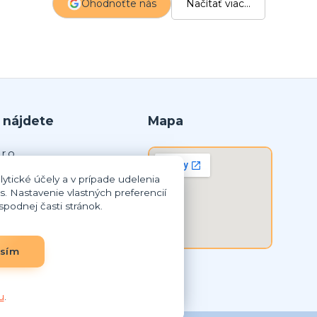
Ohodnoťte nás
Načítať viac...
p
 nájdete
Mapa
r.o.
ytické účely a v prípade udelenia
lná Streda
s. Nastavenie vlastných preferencií
podnej časti stránok.
8 259
3837948
SK2023837948
asím
u
.