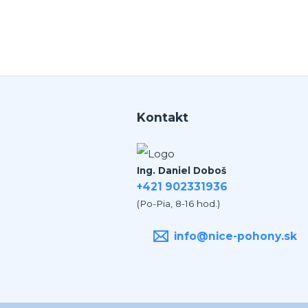
an jednicka vo svojom obore.
Kontakt
Ing. Daniel Doboš
+421 902331936
(Po-Pia, 8-16 hod.)
info@nice-pohony.sk