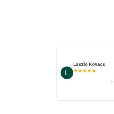
Laszlo Kovacs
★
★
★
★
★
25