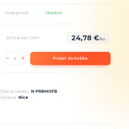
Dostupnosť
Skladom
24,78 €
20,15 €
bez DPH
/
ks
Pridať do košíka
Číslo produktu:
N PRBMOFB
Výrobca:
Nice