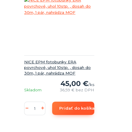
NICE EPM fotobunky ERA
povrchové, uhol 10stp. , dosah do
30m, 1 pár, nahrádza MOF
45,00 €
/
ks
Skladom
36,59 €
bez DPH
Pridať do košíka