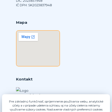
DIČ: 2023837948
IČ DPH: SK2023837948
Mapa
Kontakt
Ing. Daniel Doboš
+421 902331936
Pre základnú funkčnosť, spríjemnenie používania webu, analytické
účely a v prípade udelenia súhlasu aj na účely cielenia reklamy
(Po-Pia, 8-16 hod.)
využívame súbory cookies. Nastavenie vlastných preferencií cookies