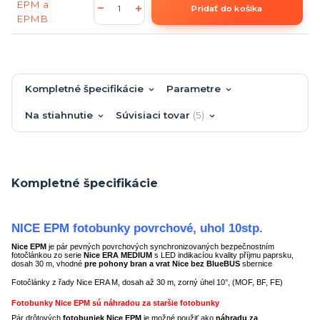
Pridať do košíka
Kompletné špecifikácie
Parametre
Na stiahnutie
Súvisiaci tovar
5
Kompletné špecifikácie
NICE EPM fotobunky povrchové, uhol 10stp.
Nice EPM
je pár pevných povrchových synchronizovaných bezpečnostním
fotočlánkou zo serie
Nice ERA MEDIUM
s LED indikacíou kvality příjmu paprsku,
dosah 30 m, vhodné
pre pohony bran a vrat Nice bez BlueBUS
sbernice
Fotočlánky z řady Nice ERA M, dosah až 30 m, zorný úhel 10°, (MOF, BF, FE)
Fotobunky Nice EPM sú náhradou za staršie fotobunky
Pár drôtových
fotobuniek Nice EPM
je možné použiť ako
náhradu za