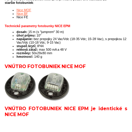
staršie
fotobuniek
:
Nice MOF
Nice BF
Nice FE
Technické parametry fotobunky NICE EPM
dosah:
15 m (s "jumprem" 30 m)
úhol príjmu:
10°
napájanie:
bez prepojky 24 Vac/Vdc (18-35 Vdc; 15-28 Vac), s prepojkou 12
Vac/Vdc (10-18 Vdc; 9-15 Vac)
stupeň krytí:
IP44
reléová zátaž:
max 500 mA a 48 V
rozměey:
50x29x80 mm
hmotnosť:
140 g
VNÚTRO FOTOBUNIEK
NICE MOF
VNÚTRO FOTOBUNIEK
NICE EPM
je identické s
NICE MOF