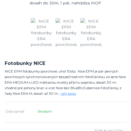
Fotobunky NICE
NICE EPM fotobunky povrchové, uhol 10stp. Nice EPM je pár pevných
povrchových synchronizovaných bezpečnostním fotočlánkou zo serie Nice
ERA MEDIUM s LED indikacíou kvality příjmu paprsku, dosah 30 m,
vhodné pre pohony bran a vrat Nice bez BlueBUS sbernice Fotočlánky z
řady Nice ERA M, dosah až 30 m...
celý popis
Dostupnosť
Skladom
36,59 €
bez DPH