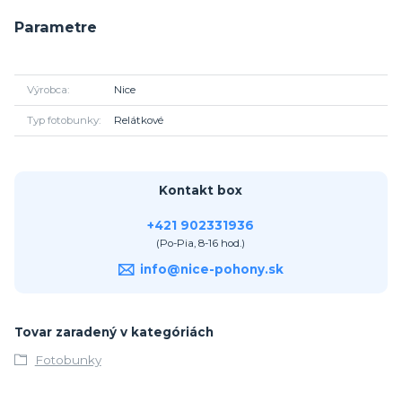
Parametre
Výrobca
Nice
Typ fotobunky
Relátkové
Kontakt box
+421 902331936
(Po-Pia, 8-16 hod.)
info@nice-pohony.sk
Tovar zaradený v kategóriách
Fotobunky