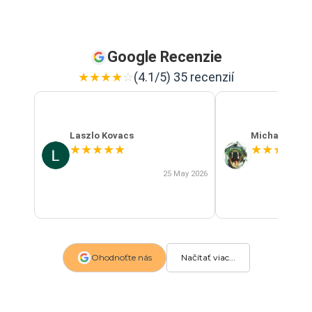
Google Recenzie
★
★
★
★
☆
(4.1/5) 35 recenzií
Laszlo Kovacs
Michal Szab
★
★
★
★
★
★
★
★
★
★
25 May 2026
Ohodnoťte nás
Načítať viac...