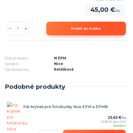
45,00 €
/
ks
Pridať do košíka
Číslo produktu:
N EPM
Výrobca:
Nice
Typ fotobunky:
Relátkové
Podobné produkty
Pár krytiek pre fotobunky Nice EPM a EPMB
25,62 €
/
ks
20,83 €
bez DPH
Skladom