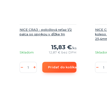
NICE CRA3 - polcólová reťaz 1/2
NICE C
palca so spojkou v dĺžke 1m
koleso
25,4m
15,83 €
/
ks
Skladom
12,87 €
bez DPH
Sklad
Pridať do košíka