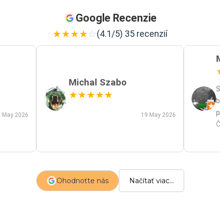
Google Recenzie
★
★
★
★
☆
(4.1/5) 35 recenzií
Michal Szabo
S
★
★
★
★
★
b
p
 May 2026
19 May 2026
p
Č
m
a
s
z
Ohodnoťte nás
Načítať viac...
p