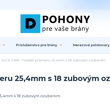
k
Príslušenstvo pre brány
Nerezové polotovary
NICE CRA1 - hriadeľ priemeru 25,4mm s 18 zubovým ozubením
emeru 25,4mm s 18 zubovým 