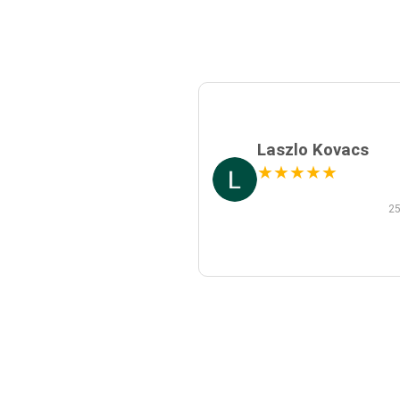
Laszlo Kovacs
★
★
★
★
★
25