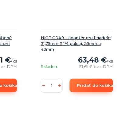
zubené
NICE CRA9 - adaptér pre hriadeľe
merom
31,75mm (1 1/4 palca), 35mm a
40mm
1 €
63,48 €
/
ks
/
ks
bez DPH
Skladom
51,61 €
bez DPH
o košíka
Pridať do košíka