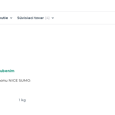
nutie
Súvisiaci tovar
4
zubením
ohonu NICE SUMO.
1 kg