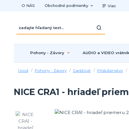
O NÁS
Obchodné podmienky
Viac
Pohony - Závory
AUDIO a VIDEO vrátni
Úvod
Pohony - Závory
Garážové
Príslušenstvo
NICE CRA1 - hriadeľ pri