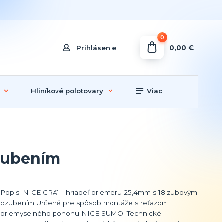
0
0,00 €
Prihlásenie
Hliníkové polotovary
Viac
ozubením
Popis: NICE CRA1 - hriadeľ priemeru 25,4mm s 18 zubovým
ozubením Určené pre spôsob montáže s reťazom
priemyselného pohonu NICE SUMO. Technické