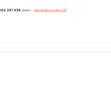
02 331 936
alebo :
dando@stonline.sk