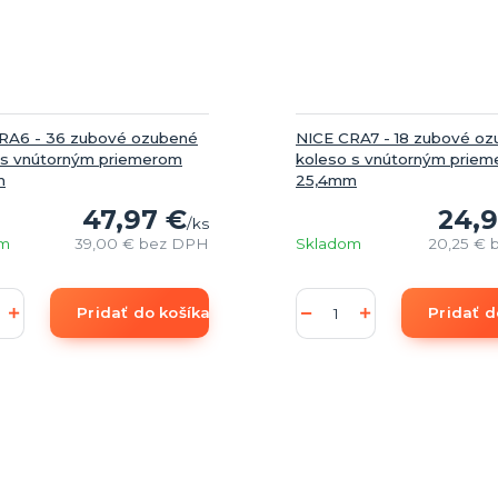
RA6 - 36 zubové ozubené
NICE CRA7 - 18 zubové o
 s vnútorným priemerom
koleso s vnútorným prie
m
25,4mm
47,97 €
24,9
/
ks
om
39,00 €
bez DPH
Skladom
20,25 €
Pridať do košíka
Pridať d