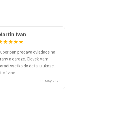
Martin Ivan
★
★
★
★
★
uper pan predava ovladace na
rany a garaze. Clovek Vam
oradi vsetko do detailu ukaze
opripade nadstavy priamo na
ítať viac...
ieste a ked uz nahodou to nejde
11 May 2026
ko v mojom pripade zavolali sme
polu videohor a priamo pomohol
 nadstavenim. Za mna je tento
an jednicka vo svojom obore.