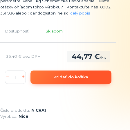
parametre: Váha 1 kg Schématické usporiadanie: Máte
otázky ohľadom tohto výrobku? Kontaktujte nás 0902
331 936 alebo : dando@stonline.sk
celý popis
Dostupnosť
Skladom
44,77 €
36,40 €
bez DPH
/
ks
Pridať do košíka
Číslo produktu:
N CRA1
Výrobca:
Nice