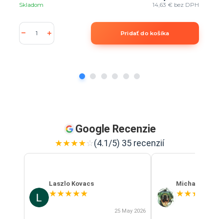
Skladom
14,63 €
bez DPH
Pridať do košíka
Google Recenzie
★
★
★
★
☆
(4.1/5) 35 recenzií
Laszlo Kovacs
Michal Szab
★
★
★
★
★
★
★
★
★
★
25 May 2026