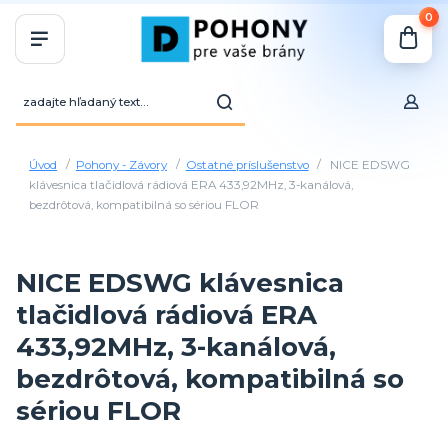
0
Úvod
Pohony - Závory
Ostatné príslušenstvo
NICE EDSWG
klávesnica tlačidlová rádiová ERA 433,92MHz, 3-kanálová,
bezdrôtová, kompatibilná so sériou FLOR
NICE EDSWG klávesnica
tlačidlová rádiová ERA
433,92MHz, 3-kanálová,
bezdrôtová, kompatibilná so
sériou FLOR