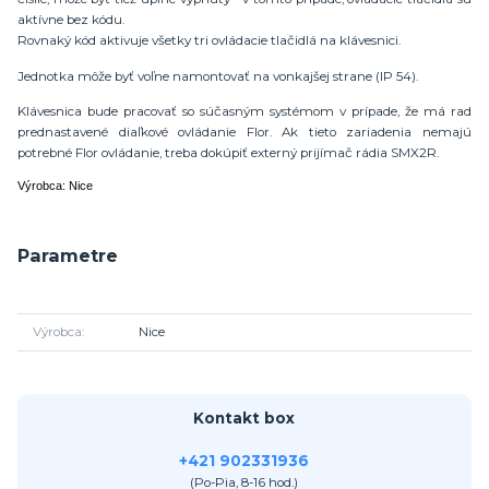
aktívne bez kódu.
Rovnaký kód aktivuje všetky tri ovládacie tlačidlá na klávesnici.
Jednotka môže byť voľne namontovať na vonkajšej strane (IP 54).
Klávesnica bude pracovať so súčasným systémom v prípade, že má rad
prednastavené diaľkové ovládanie Flor. Ak tieto zariadenia nemajú
potrebné Flor ovládanie, treba dokúpiť externý prijímač rádia SMX2R.
Výrobca: Nice
Parametre
Výrobca
Nice
Kontakt box
+421 902331936
(Po-Pia, 8-16 hod.)