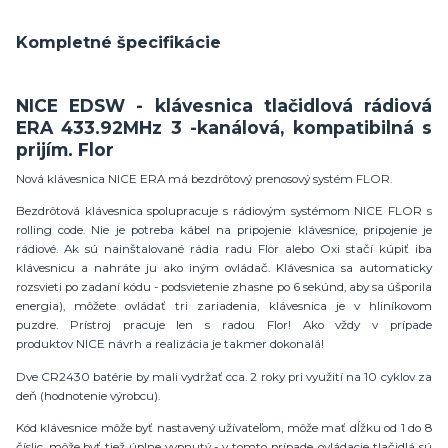
Kompletné špecifikácie
NICE EDSW - klávesnica tlačidlová rádiová
ERA 433.92MHz 3 -kanálová, kompatibilná s
prijím. Flor
Nová klávesnica
NICE
ERA
má bezdrôtový prenosový systém FLOR.
Bezdrôtová klávesnica spolupracuje s rádiovým systémom
NICE
FLOR
s
rolling code. Nie je potreba kábel na pripojenie klávesnice, pripojenie je
rádiové. Ak sú nainštalované rádia radu
Flor
alebo
Oxi
stačí kúpiť iba
klávesnicu a nahráte ju ako iným ovládač. Klávesnica sa automaticky
rozsvieti po zadaní kódu - podsvietenie zhasne po 6 sekúnd, aby sa úšporila
energia), môžete ovládať tri zariadenia, klávesnica je v hliníkovom
puzdre. Prístroj pracuje len s radou Flor! Ako vždy v prípade
produktov
NICE
návrh a realizácia je takmer dokonalá!
Dve CR2430 batérie by mali vydržať cca. 2 roky pri využití na 10 cyklov za
deň (hodnotenie výrobcu).
Kód klávesnice môže byť nastavený užívateľom, môže mať dĺžku od 1 do 8
číslic, môže byť tiež úplne vypnutý - v tomto prípade, ovládacie tlačidlá sú