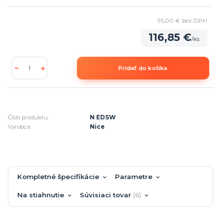
95,00 €
bez DPH
116,85 €
/
ks
Pridať do košíka
Číslo produktu:
N EDSW
Výrobca:
Nice
Kompletné špecifikácie
Parametre
Na stiahnutie
Súvisiaci tovar
6