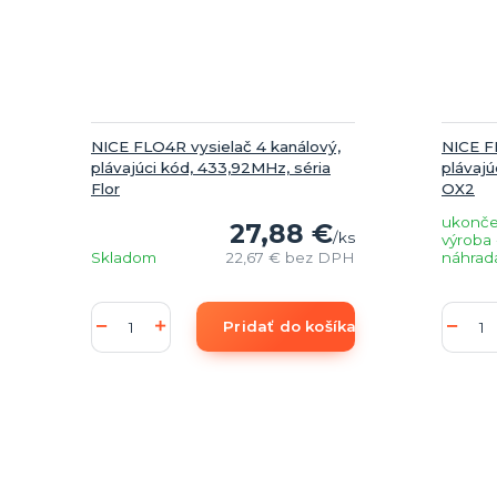
NICE FLO4R vysielač 4 kanálový,
NICE F
plávajúci kód, 433,92MHz, séria
plávaj
Flor
OX2
ukonč
27,88 €
/
ks
výroba 
Skladom
22,67 €
bez DPH
náhrad
Pridať do košíka