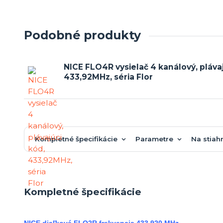
Podobné produkty
NICE FLO4R vysielač 4 kanálový, plávaj
433,92MHz, séria Flor
Kompletné špecifikácie
Parametre
Na stiah
Kompletné špecifikácie
NICE diaľkové FLO2R frekvencia 433,920 MHz.