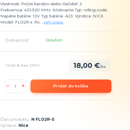
Vlastnosti: Počet kanálov alebo tlačidiel: 2 .
Frekvencia: 433,920 MHz. Kódovanie Typ: rolling-code.
Napätie batérie :12V. Typ batérie :A23. Výrobca :NICE.
Model: FLO2R-s. Ro...
celý popis
Dostupnosť
Skladom
18,00 €
14,63 €
bez DPH
/
ks
Pridať do košíka
Číslo produktu:
N FLO2R-S
Výrobca:
Nice