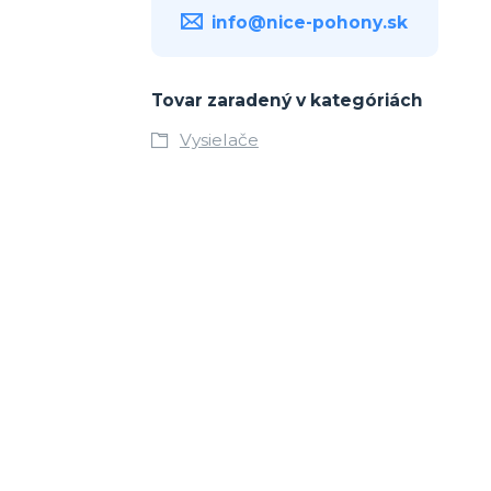
info@nice-pohony.sk
Tovar zaradený v kategóriách
Vysielače