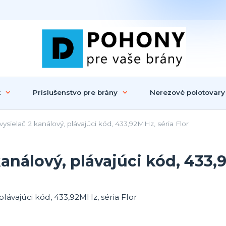
k
Príslušenstvo pre brány
Nerezové polotovary
sielač 2 kanálový, plávajúci kód, 433,92MHz, séria Flor
análový, plávajúci kód, 433,9