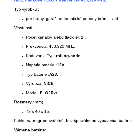
Typ výrobku :
pre brány, garáž, automatické pohony brán ... atď.
Vlastnosti:
Počet kanálov alebo tlačidiel:
2 .
Frekvencia: 433,920 MHz.
Kódovanie Typ:
rolling-code.
Napätie batérie :
12V.
Typ batérie :
A23.
Výrobca :
NICE.
Model:
FLO2R-s.
Rozmery
v mm):
72 x 40 x 15.
Ľahko naprogramovateľné, bez špeciálneho vybavenia, batérie 
Výmena batérie: