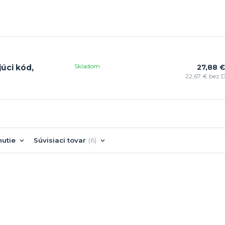
Skladom
úci kód,
27,88 €
22,67 €
bez 
nutie
Súvisiaci tovar
6