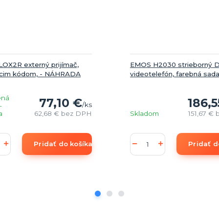
LOX2R externý prijímač,
EMOS H2030 strieborný 
úcim kódom, - NÁHRADA
videotelefón, farebná sad
ená
77,10 €
186,5
/
ks
-
a
62,68 €
bez DPH
Skladom
151,67 €
Pridať do košíka
Pridať d