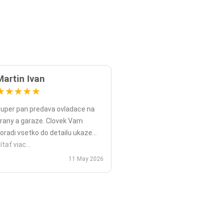
Martin Ivan
★
★
★
★
★
uper pan predava ovladace na
rany a garaze. Clovek Vam
oradi vsetko do detailu ukaze
opripade nadstavy priamo na
ítať viac...
ieste a ked uz nahodou to nejde
11 May 2026
ko v mojom pripade zavolali sme
polu videohor a priamo pomohol
 nadstavenim. Za mna je tento
an jednicka vo svojom obore.