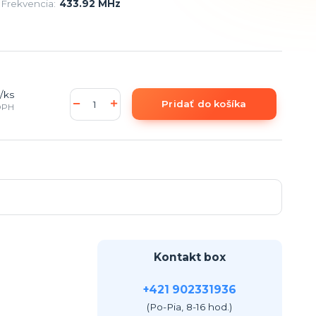
Frekvencia:
433.92 MHz
/
ks
Pridať do košíka
DPH
Kontakt box
+421 902331936
(Po-Pia, 8-16 hod.)