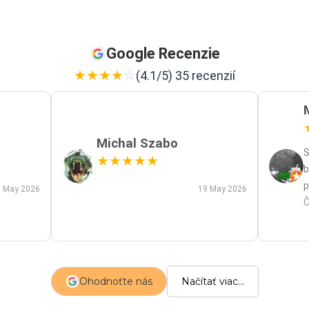
Google Recenzie
★
★
★
★
☆
(4.1/5) 35 recenzií
Michal Szabo
S
★
★
★
★
★
b
p
 May 2026
19 May 2026
p
Č
m
a
s
z
Ohodnoťte nás
Načítať viac...
p