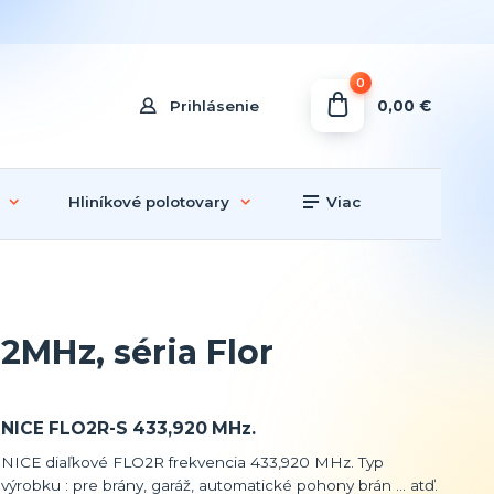
0
0,00 €
Prihlásenie
Hliníkové polotovary
Viac
2MHz, séria Flor
NICE FLO2R-S 433,920 MHz.
NICE diaľkové FLO2R frekvencia 433,920 MHz. Typ
výrobku : pre brány, garáž, automatické pohony brán ... atď.