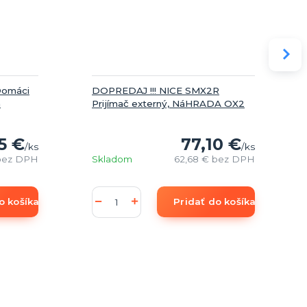
Domáci
DOPREDAJ !!! NICE SMX2R
a
Prijímač externý, NáHRADA OX2
5 €
77,10 €
/
ks
/
ks
bez DPH
Skladom
62,68 €
bez DPH
o košíka
Pridať do košíka