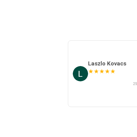
Laszlo Kovacs
★
★
★
★
★
25