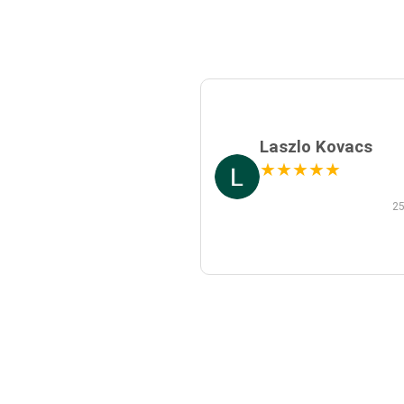
Laszlo Kovacs
★
★
★
★
★
25