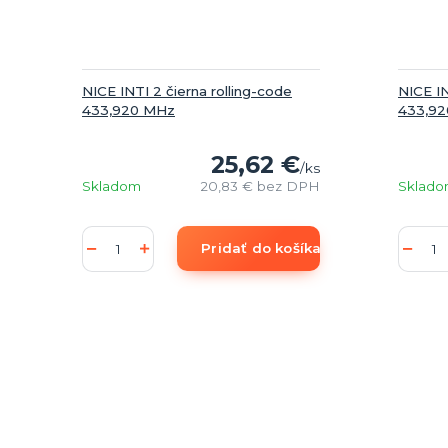
NICE INTI 2 čierna rolling-code
NICE IN
433,920 MHz
433,9
25,62 €
/
ks
Skladom
20,83 €
bez DPH
Sklad
Pridať do košíka