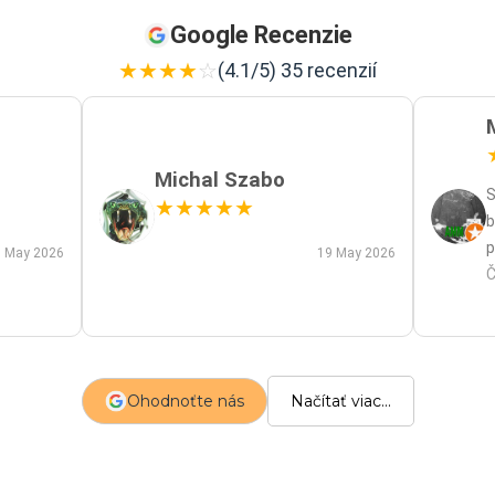
Google Recenzie
★
★
★
★
☆
(4.1/5) 35 recenzií
Michal Szabo
S
★
★
★
★
★
b
p
 May 2026
19 May 2026
p
Č
m
a
s
z
Ohodnoťte nás
Načítať viac...
p