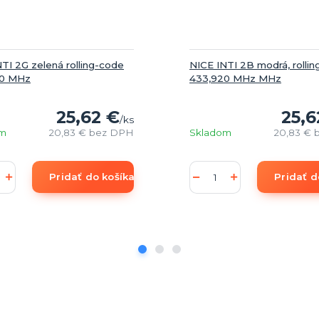
TI 2G zelená rolling-code
NICE INTI 2B modrá, rolli
20 MHz
433,920 MHz MHz
25,62 €
25,6
/
ks
om
20,83 €
bez DPH
Skladom
20,83 €
Pridať do košíka
Pridať d