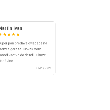
Martin Ivan
★
★
★
★
★
uper pan predava ovladace na
rany a garaze. Clovek Vam
oradi vsetko do detailu ukaze
opripade nadstavy priamo na
ítať viac...
ieste a ked uz nahodou to nejde
11 May 2026
ko v mojom pripade zavolali sme
polu videohor a priamo pomohol
 nadstavenim. Za mna je tento
an jednicka vo svojom obore.