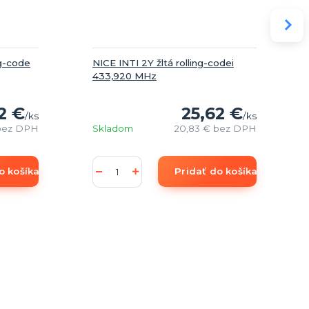
ng-code
NICE INTI 2Y žltá rolling-codei
433,920 MHz
2 €
25,62 €
/
ks
/
ks
bez DPH
Skladom
20,83 €
bez DPH
o košíka
Pridať do košíka