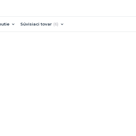
nutie
Súvisiaci tovar
6