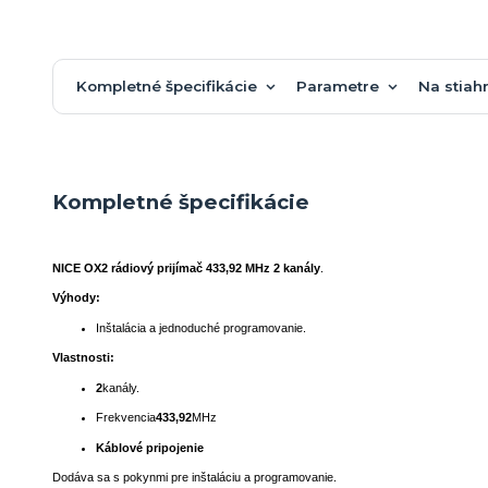
Kompletné špecifikácie
Parametre
Na stiah
Kompletné špecifikácie
NICE OX2 rádiový prijímač 433,92 MHz 2 kanály
.
Výhody:
Inštalácia a jednoduché programovanie.
Vlastnosti:
2
kanály.
Frekvencia
433,92
MHz
Káblové pripojenie
Dodáva sa s pokynmi pre inštaláciu a programovanie.