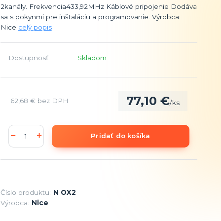
2kanály. Frekvencia433,92MHz Káblové pripojenie Dodáva
sa s pokynmi pre inštaláciu a programovanie. Výrobca:
Nice
celý popis
Dostupnosť
Skladom
77,10 €
62,68 €
bez DPH
/
ks
Pridať do košíka
Číslo produktu:
N OX2
Výrobca:
Nice