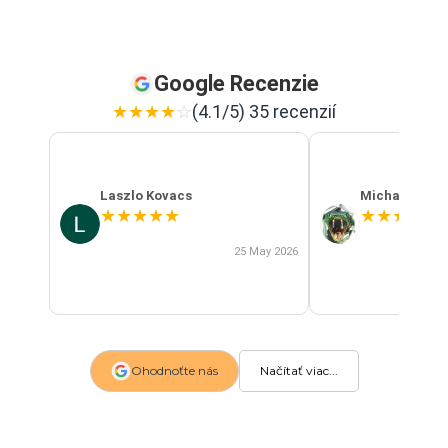
Google Recenzie
★
★
★
★
☆
(4.1/5) 35 recenzií
Laszlo Kovacs
Michal Szab
★
★
★
★
★
★
★
★
★
★
25 May 2026
Ohodnoťte nás
Načítať viac...