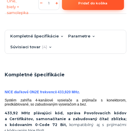
Pridať do košíka
Kompletné špecifikácie
Parametre
Súvisiaci tovar
4
Kompletné špecifikácie
NICE diaľkové ON2E frekvencii 433,920 MHz.
Systém zahŕňa 4-kanálové vysielače a prijímače s konektorom,
predkáblované, so zabudovaným vysielačom a bez.
433,92 MHz plávajúci kód, správa Povoľovacích kódov
a Certifikátov, samonačítanie a zabudovaný čítač zblízka;
s kódovaním 0-Code 72 Bit,
kompatibilný aj s prijímačmi
s kódovaním Nice FloR.