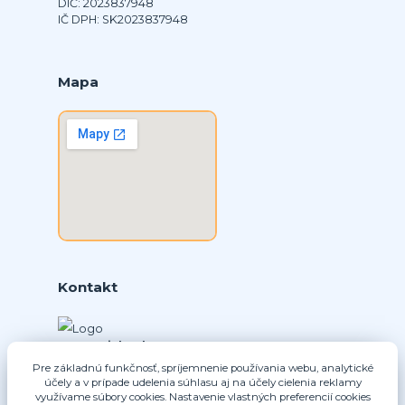
DIČ: 2023837948
IČ DPH: SK2023837948
Mapa
Kontakt
Ing. Daniel Doboš
+421 902331936
Pre základnú funkčnosť, spríjemnenie používania webu, analytické
účely a v prípade udelenia súhlasu aj na účely cielenia reklamy
(Po-Pia, 8-16 hod.)
využívame súbory cookies. Nastavenie vlastných preferencií cookies