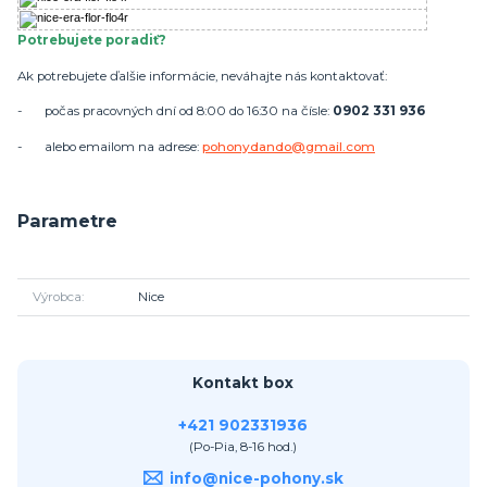
Potrebujete poradiť?
Ak potrebujete ďalšie informácie, neváhajte nás kontaktovať:
- počas pracovných dní od 8:00 do 16:30 na čísle:
0902 331 936
- alebo emailom na adrese:
pohonydando@gmail.com
Parametre
Výrobca
Nice
Kontakt box
+421 902331936
(Po-Pia, 8-16 hod.)
info@nice-pohony.sk