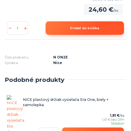
24,60 €
/
ks
Pridať do košíka
Číslo produktu:
N ON2E
Výrobca:
Nice
Podobné produkty
NICE plastový držiak vysielača Era One, biely +
samolepka
1,81 €
/
ks
1,47 €
bez DPH
Skladom