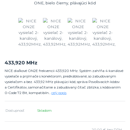
433,920 MHz
NICE diaľkové ON2E frekvencii 433,920 MHz. Systém zahŕňa 4-kanálové
vysielače a prijímače s konektorom, predkáblované, so zabudovaným
vysielačom a bez. 433,92 MHz plávajúci kód, správa Povoľovacích kódov
a Certifikátov, samonačítanie a zabudovaný čítač zblízka; s kódovaním
0-Code 72 Bit, kompatibiln...
celý popis
Dostupnosť
Skladom
20,00 €
bez DPH