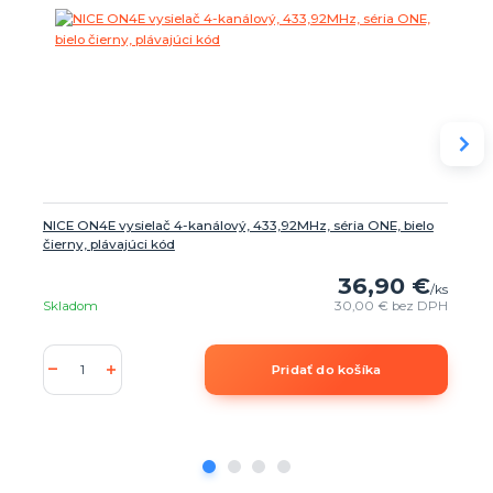
NICE ON4E vysielač 4-kanálový, 433,92MHz, séria ONE, bielo
čierny, plávajúci kód
36,90 €
/
ks
Skladom
30,00 €
bez DPH
Pridať do košíka