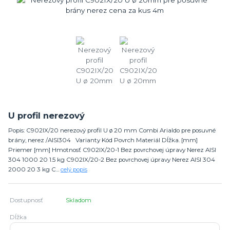
U profil nerezový
Popis: C902IX/20 nerezový profil U ø 20 mm Combi Arialdo pre posuvné
brány, nerez /AISI304 Varianty Kód Povrch Materiál Dĺžka. [mm]
Priemer [mm] Hmotnosť C902IX/20-1 Bez povrchovej úpravy Nerez AISI
304 1000 20 1.5 kg C902IX/20-2 Bez povrchovej úpravy Nerez AISI 304
2000 20 3 kg C...
celý popis
Dostupnosť
Skladom
Dĺžka