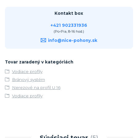
Kontakt box
+421 902331936
(Po-Pia, 8-16 hod.)
info@nice-pohony.sk
Tovar zaradený v kategóriách
Vodiace profily
Bránový systém
Nerezové na profil U 16
Vodiace profily
Súvisiaci tovar
5