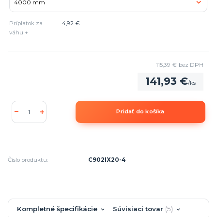
Príplatok za
4,92 €
váhu +
115,39 €
bez DPH
141,93 €
/
ks
Pridať do košíka
Číslo produktu:
C902IX20-4
Kompletné špecifikácie
Súvisiaci tovar
5