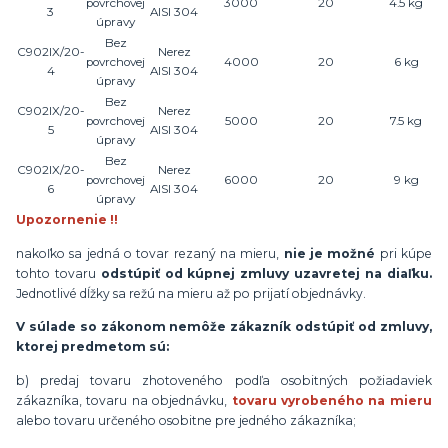
povrchovej
3000
20
4.5 kg
3
AISI 304
úpravy
Bez
C902IX/20-
Nerez
povrchovej
4000
20
6 kg
4
AISI 304
úpravy
Bez
C902IX/20-
Nerez
povrchovej
5000
20
7.5 kg
5
AISI 304
úpravy
Bez
C902IX/20-
Nerez
povrchovej
6000
20
9 kg
6
AISI 304
úpravy
Upozornenie !!
nakoľko sa jedná o tovar rezaný na mieru,
nie je možné
pri kúpe
tohto tovaru
odstúpiť od kúpnej zmluvy uzavretej na diaľku.
Jednotlivé dĺžky sa režú na mieru až po prijatí objednávky.
V súlade so zákonom nemôže zákazník odstúpiť od zmluvy,
ktorej predmetom sú:
b) predaj tovaru zhotoveného podľa osobitných požiadaviek
zákazníka, tovaru na objednávku,
tovaru vyrobeného na mieru
alebo tovaru určeného osobitne pre jedného zákazníka;