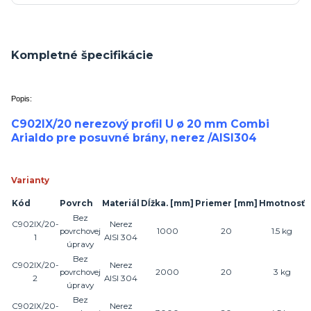
Kompletné špecifikácie
Popis:
C902IX/20 nerezový profil U ø 20 mm Combi
Arialdo pre posuvné brány, nerez /AISI304
Varianty
Kód
Povrch
Materiál
Dĺžka.
[mm]
Priemer
[mm]
Hmotnosť
Bez
C902IX/20-
Nerez
povrchovej
1000
20
1.5 kg
1
AISI 304
úpravy
Bez
C902IX/20-
Nerez
povrchovej
2000
20
3 kg
2
AISI 304
úpravy
Bez
C902IX/20-
Nerez