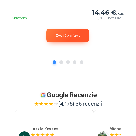
14,46 €
/
kus
Skladom
11,76 €
bez DPH
Zvoliť variant
Google Recenzie
★
★
★
★
☆
(4.1/5) 35 recenzií
Laszlo Kovacs
Michal Szab
★
★
★
★
★
★
★
★
★
★