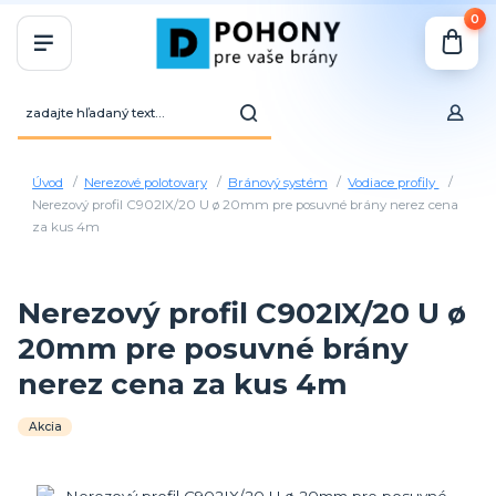
0
Úvod
Nerezové polotovary
Bránový systém
Vodiace profily
Nerezový profil C902IX/20 U ø 20mm pre posuvné brány nerez cena
za kus 4m
Nerezový profil C902IX/20 U ø
20mm pre posuvné brány
nerez cena za kus 4m
Akcia