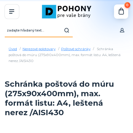
0
Úvod
Nerezové polotovary
Poštové schránky
Schránka
poštová do múru (275x90x400mm), max. formát listu: A4, leštená
nerez /AISI430
Schránka poštová do múru
(275x90x400mm), max.
formát listu: A4, leštená
nerez /AISI430