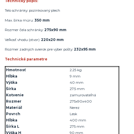
Technický popis:
Telo schránky: pozinkovaný plech
Max. šírka múru:
350 mm
Rozmer čela schránky:
275x90 mm
Veľkosť vhodu (otvor):
220x20 mm
Rozmer zadných svierok pre výber pošty:
232x95 mm
Technické parametre
Hmotnosť
2.25 kg
Hĺbka
9 mm
Výška
40 mm
Šírka
27.5 mm
Kotvenie
zamurovateľná
Rozmer
275x90x400
Materiál
Nerez
Povrch
Lesk
Hĺbka
400 mm
Šírka L
275 mm
Výška H
90 mm