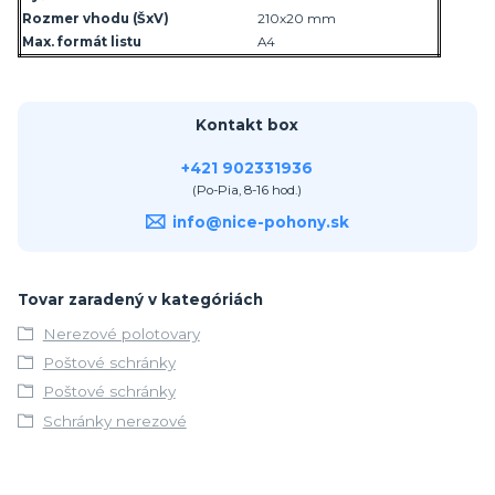
Rozmer vhodu (ŠxV)
210x20 mm
Max. formát listu
A4
Kontakt box
+421 902331936
(Po-Pia, 8-16 hod.)
info@nice-pohony.sk
Tovar zaradený v kategóriách
Nerezové polotovary
Poštové schránky
Poštové schránky
Schránky nerezové