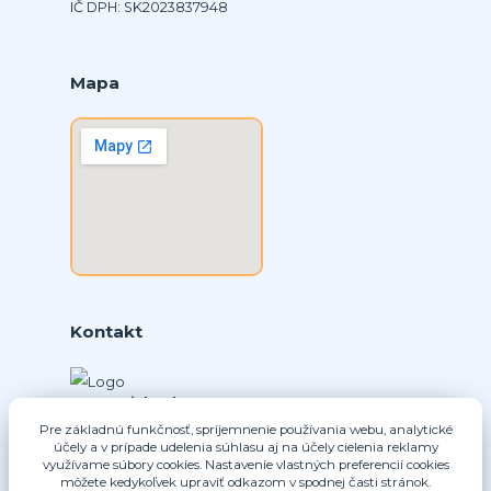
IČ DPH: SK2023837948
Mapa
Kontakt
Ing. Daniel Doboš
+421 902331936
Pre základnú funkčnosť, spríjemnenie používania webu, analytické
účely a v prípade udelenia súhlasu aj na účely cielenia reklamy
(Po-Pia, 8-16 hod.)
využívame súbory cookies. Nastavenie vlastných preferencií cookies
môžete kedykoľvek upraviť odkazom v spodnej časti stránok.