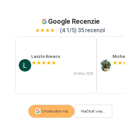
Google Recenzie
★
★
★
★
☆
(4.1/5) 35 recenzií
Laszlo Kovacs
Michal Szab
★
★
★
★
★
★
★
★
★
★
25 May 2026
Ohodnoťte nás
Načítať viac...