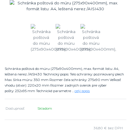
Schránka poštová do múru (275x90x400mm), max. formát listu: A4,
leštená nerez /AISI430 Technický popis: Telo schránky: pozinkovaný plech
Max. šírka múru: 350 mm Rozmer čela schránky: 275x90 mm Veľkosť
vhodu (otvor): 220x20 mm Rozmer zadných svierok pre výber
pošty: 232x95 mm Technické parametre ...
celý popis
Dostupnosť
Skladom
36,80 €
bez DPH