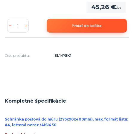
45,26 €
/
ks
Pridať do košíka
Číslo produktu:
EL1-PSK1
Kompletné špecifikácie
Schránka poštová do múru (275x90x400mm), max. formát listu:
A4, leštená nerez /AISI430