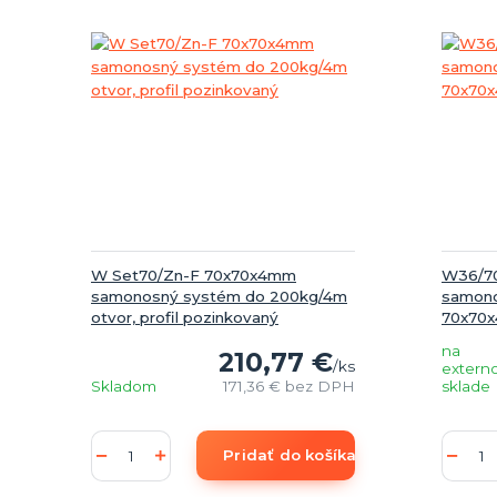
W Set70/Zn-F 70x70x4mm
W36/70
samonosný systém do 200kg/4m
samonos
otvor, profil pozinkovaný
70x70
na
210,77 €
/
ks
extern
Skladom
171,36 €
bez DPH
sklade
Pridať do košíka