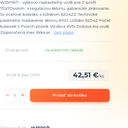
W35PR/F - výškovo nastaviteľný vozík pre C-profil
70x70x4mm s reguláciou sklonu, galvanické zinkovanie,
5x oceľové koliesko s ložiskom 6204ZZ, Technické
parametre Nastavenie sklonu ANO Ložisko 6204Z Počet
koliesok 5 Povrch pozink Výrobca KVN Zostava iba vozík
Doporučená max. šírka pr...
celý popis
Dostupnosť
na externom sklade
42,51 €
34,56 €
bez DPH
/
ks
Pridať do košíka
Číslo produktu:
W35PR/F