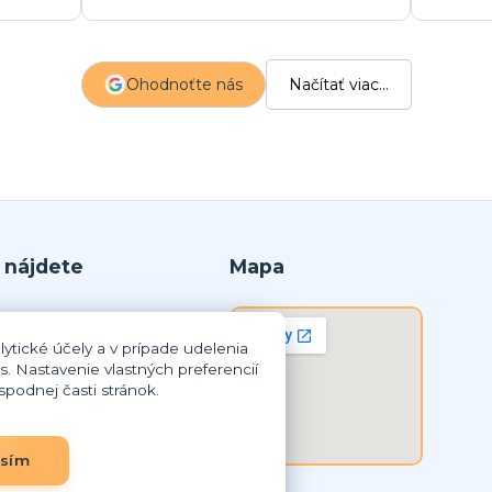
a
s
z
Ohodnoťte nás
Načítať viac...
p
 nájdete
Mapa
r.o.
ytické účely a v prípade udelenia
lná Streda
s. Nastavenie vlastných preferencií
podnej časti stránok.
8 259
3837948
SK2023837948
asím