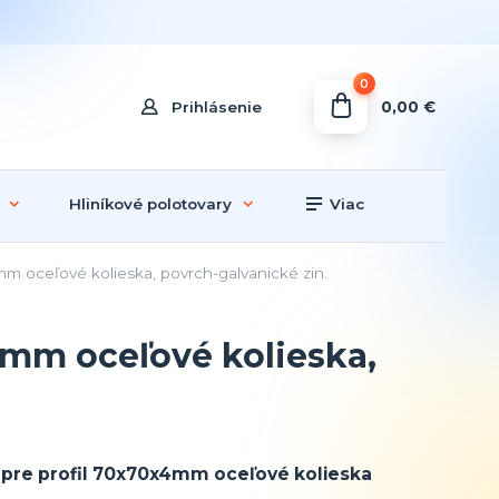
0
0,00 €
Prihlásenie
Hliníkové polotovary
Viac
m oceľové kolieska, povrch-galvanické zin.
4mm oceľové kolieska,
pre profil 70x70x4mm oceľové kolieska