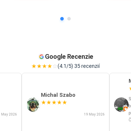
Google Recenzie
★
★
★
★
☆
(4.1/5) 35 recenzií
Michal Szabo
S
★
★
★
★
★
b
p
 May 2026
19 May 2026
p
Č
m