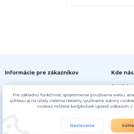
Informácie pre zákazníkov
Kde nás
DANDO, s.
O nás
č.679
Pre základnú funkčnosť, spríjemnenie používania webu, anal
Obchodné podmienky
925 63 Do
súhlasu aj na účely cielenia reklamy využívame súbory cookie
cookies môžete kedykoľvek upraviť odkazom v s
Odstúpenie od zmluvy
IČO: 4734
Ako nakupovať
DIČ: 202
IČ DPH: 
Nastavenia
Súhl