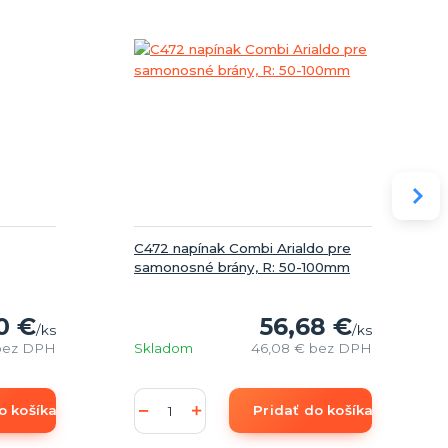
C472 napínak Combi Arialdo pre
samonosné brány, R: 50-100mm
0 €
56,68 €
/
ks
/
ks
bez DPH
Skladom
46,08 €
bez DPH
o košíka
Pridať do košíka