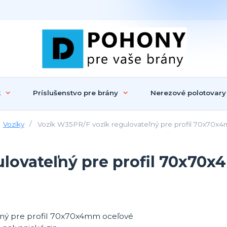
k
Príslušenstvo pre brány
Nerezové polotovary
Vozíky
Vozík W35PR/F vozík regulovateľný pre profil 70x70x4m
lovateľný pre profil 70x70x