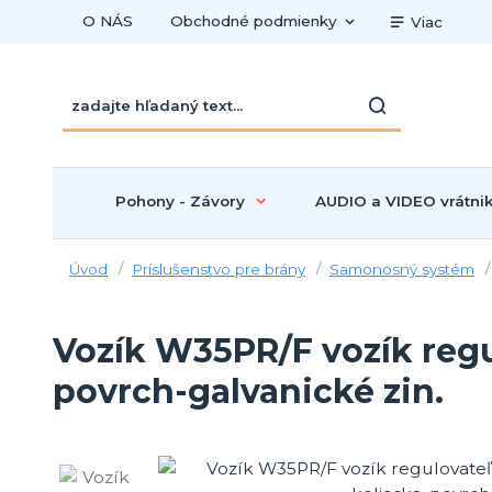
O NÁS
Obchodné podmienky
Viac
Pohony - Závory
AUDIO a VIDEO vrátni
Úvod
Príslušenstvo pre brány
Samonosný systém
Vozík W35PR/F vozík regu
povrch-galvanické zin.