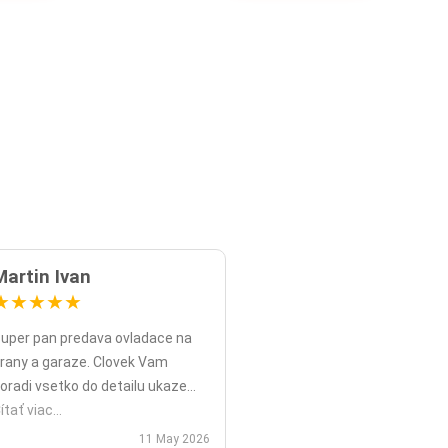
Martin Ivan
★
★
★
★
★
uper pan predava ovladace na
rany a garaze. Clovek Vam
oradi vsetko do detailu ukaze
opripade nadstavy priamo na
ítať viac...
ieste a ked uz nahodou to nejde
11 May 2026