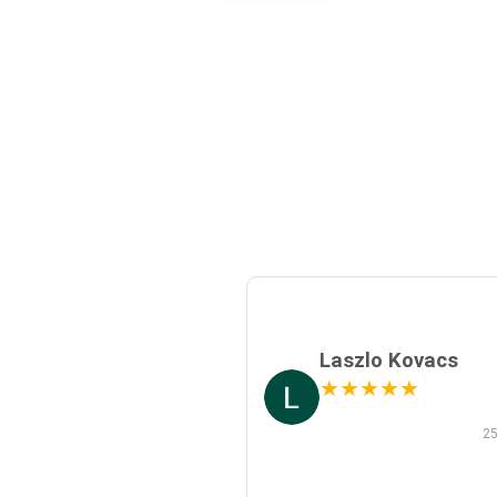
Laszlo Kovacs
★
★
★
★
★
25