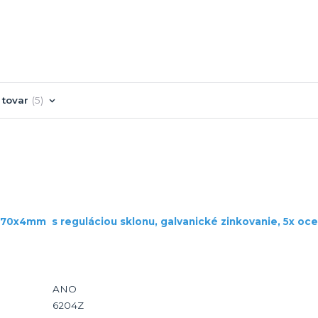
 tovar
5
0x70x4mm s reguláciou sklonu, galvanické zinkovanie, 5x oc
ANO
6204Z