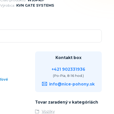
Výrobca:
KVN GATE SYSTEMS
Kontakt box
+421 902331936
(Po-Pia, 8-16 hod.)
eľové
info@nice-pohony.sk
Tovar zaradený v kategóriách
Vozíky