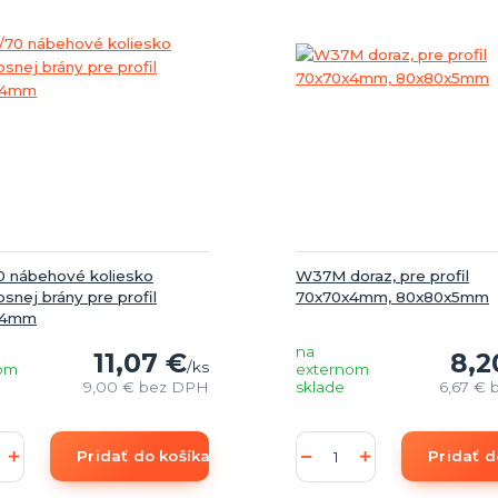
 nábehové koliesko
W37M doraz, pre profil
nej brány pre profil
70x70x4mm, 80x80x5mm
x4mm
na
11,07 €
8,2
/
ks
om
externom
9,00 €
bez DPH
sklade
6,67 €
Pridať do košíka
Pridať d