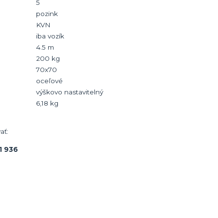
5
pozink
KVN
iba vozík
4.5 m
200 kg
70x70
oceľové
výškovo nastavitelný
6,
18
kg
ať:
1 936