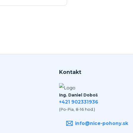
ko v mojom pripade zavolali sme
polu videohor a priamo pomohol
 nadstavenim. Za mna je tento
an jednicka vo svojom obore.
Kontakt
Ing. Daniel Doboš
+421 902331936
(Po-Pia, 8-16 hod.)
info@nice-pohony.sk