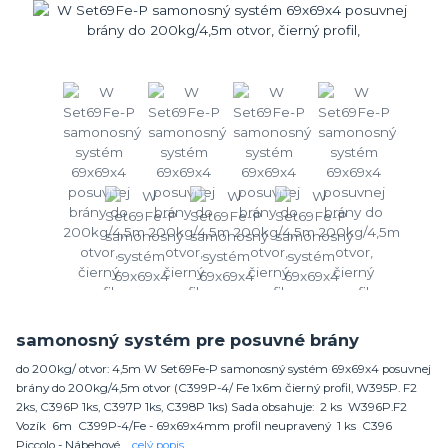
samonosný systém pre posuvné brány
do 200kg/ otvor: 4,5m W Set69Fe-P samonosný systém 69x69x4 posuvnej
brány do 200kg/4,5m otvor (C399P-4/ Fe 1x6m čierný profil, W395P. F2
2ks, C396P 1ks, C397P 1ks, C398P 1ks) Sada obsahuje: 2 ks W396P.F2
Vozík 6m C399P-4/Fe - 69x69x4mm profil neupravený 1 ks C396
Piccolo - Nábehové ...
celý popis