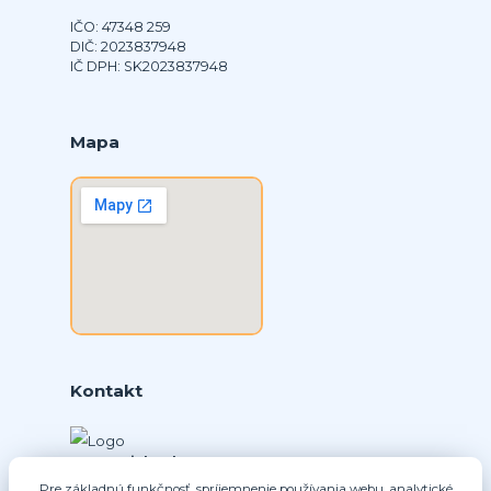
IČO: 47348 259
DIČ: 2023837948
IČ DPH: SK2023837948
Mapa
Kontakt
Ing. Daniel Doboš
+421 902331936
Pre základnú funkčnosť, spríjemnenie používania webu, analytické