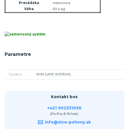
Prevádzka
intenzívna
Váha
50.4 kg
Parametre
Výrobca
KVN GATE SYSTEMS
Kontakt box
+421 902331936
(Po-Pia, 8-16 hod.)
info@nice-pohony.sk