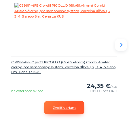
C399P-4FE C profil PICOLLO (69x69x4mm) Combi Arialdo
čierny, pre samonosný systém, voliteľná dĺžka 1, 2, 3, 4, 5 alebo
6m. Cena za KUS.
24,35 €
/
kus
na externom sklade
19,80 €
bez DPH
Zvoliť variant