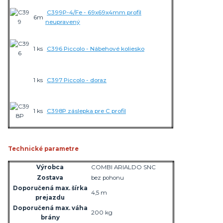
C399P-4/Fe - 69x69x4mm profil
6m
neupravený
1 ks
C396 Piccolo - Nábehové koliesko
1 ks
C397 Piccolo - doraz
1 ks
C398P záslepka pre C profil
Technické parametre
Výrobca
COMBI ARIALDO SNC
Zostava
bez pohonu
Doporučená max. šírka
4,5 m
prejazdu
Doporučená max. váha
200 kg
brány