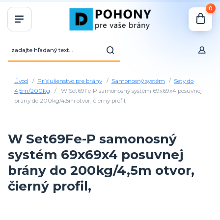
0
Úvod
Príslušenstvo pre brány
Samonosný systém
Sety do
4,5m/200kg
W Set69Fe-P samonosný systém 69x69x4 posuvnej
brány do 200kg/4,5m otvor, čierný profil,
W Set69Fe-P samonosný
systém 69x69x4 posuvnej
brány do 200kg/4,5m otvor,
čierný profil,