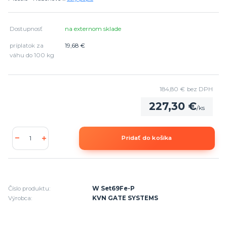
Dostupnosť
na externom sklade
príplatok za
19,68 €
váhu do 100 kg
184,80 €
bez DPH
227,30 €
/
ks
Pridať do košíka
Číslo produktu:
W Set69Fe-P
Výrobca:
KVN GATE SYSTEMS