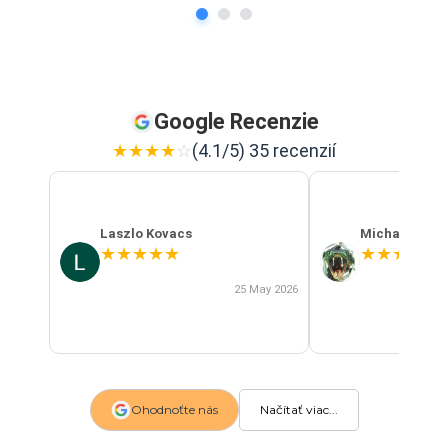
Google Recenzie
★
★
★
★
☆
(4.1/5) 35 recenzií
Laszlo Kovacs
Michal Szab
★
★
★
★
★
★
★
★
★
★
25 May 2026
Ohodnoťte nás
Načítať viac...