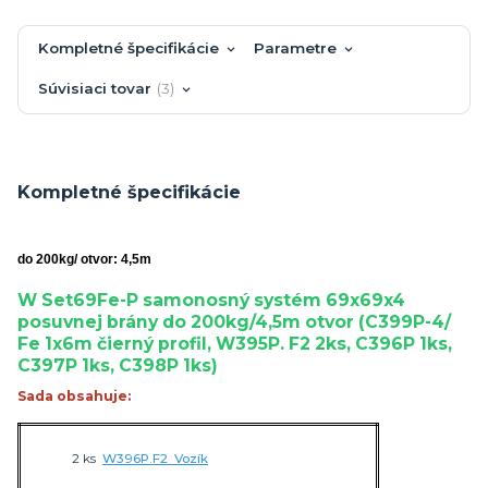
Kompletné špecifikácie
Parametre
Súvisiaci tovar
3
Kompletné špecifikácie
do 200kg/ otvor: 4,5m
W Set69Fe-P samonosný systém 69x69x4
posuvnej brány do 200kg/4,5m otvor (C399P-4/
Fe 1x6m čierný profil, W395P. F2 2ks, C396P 1ks,
C397P 1ks, C398P 1ks)
Sada obsahuje:
2 ks
W396P.F2 Vozík