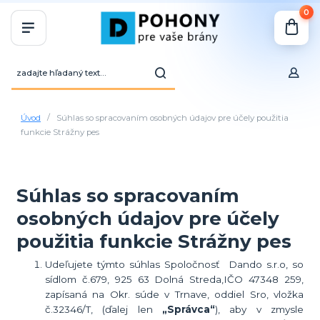
0
Úvod
Súhlas so spracovaním osobných údajov pre účely použitia
funkcie Strážny pes
Súhlas so spracovaním
osobných údajov pre účely
použitia funkcie Strážny pes
Udeľujete týmto súhlas Spoločnosť Dando s.r.o, so
sídlom č.679, 925 63 Dolná Streda,IČO 47348 259,
zapísaná na Okr. súde v Trnave, oddiel Sro, vložka
č.32346/T,
(ďalej len
„Správca“
), aby v zmysle