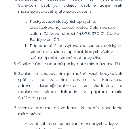
Správcom osobných údajov, osobné údaje však
môžu spracovávať aj títo spracovatelia:
Poskytovateľ služby Eshop-rychlo,
prevádzkovanej spoločnosťou Golemos s.r.o.,
sídlom Zátkovo nábřeží 448/73, 370 01, České
Budějovice, ČR
Prípadne ďalší poskytovatelia spracovateľských
softvérov, služieb a aplikácií, ktorých však v
súčasnej dobe spoločnosť nevyužíva.
Osobné údaje
nebudú
poskytnuté mimo územia EÚ.
Súhlas so spracovaním je možné vziať kedykoľvek
späť a to
zaslaním emailu na kontaktnú
adresu dando@stonline.sk so žiadosťou o
odhlásenie alebo kliknutím v prijatom maile
Strážneho psa.
Vezmite prosíme na vedomie, že podľa Nariadenia
máte právo:
vziať súhlas so spracovaním osobných údajov