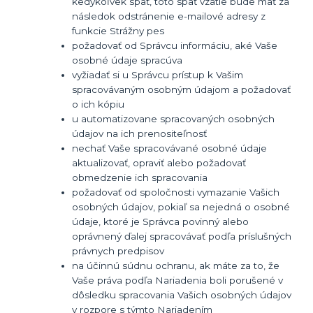
kedykoľvek späť, toto späť vzatie bude mať za
následok
odstránenie e-mailové adresy z
funkcie Strážny pes
požadovať od Správcu informáciu, aké Vaše
osobné údaje spracúva
vyžiadať si u Správcu prístup k Vašim
spracovávaným osobným údajom a požadovať
o ich kópiu
u automatizovane spracovaných osobných
údajov na ich prenositeľnosť
nechať Vaše spracovávané osobné údaje
aktualizovať, opraviť alebo požadovať
obmedzenie ich spracovania
požadovať od spoločnosti vymazanie Vašich
osobných údajov, pokiaľ sa nejedná o osobné
údaje, ktoré je Správca povinný alebo
oprávnený ďalej spracovávať podľa príslušných
právnych predpisov
na účinnú súdnu ochranu, ak máte za to, že
Vaše práva podľa Nariadenia boli porušené v
dôsledku spracovania Vašich osobných údajov
v rozpore s týmto Nariadením