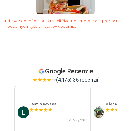
Pri KAP dochádza k aktivácii životnej energie a k prenosu
neduálnych vyšších stavov vedomia.
Google Recenzie
★
★
★
★
☆
(4.1/5) 35 recenzií
Laszlo Kovacs
Michal Szab
★
★
★
★
★
★
★
★
★
★
25 May 2026